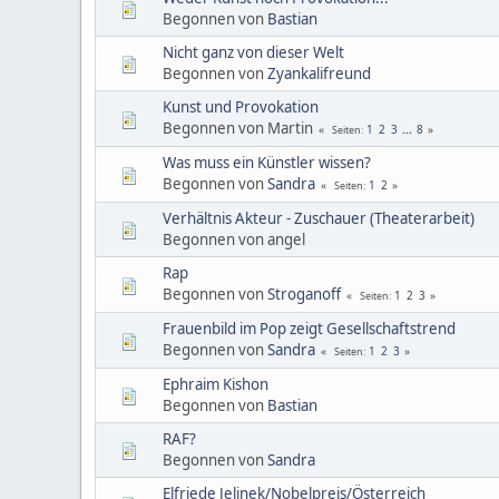
Begonnen von
Bastian
Nicht ganz von dieser Welt
Begonnen von
Zyankalifreund
Kunst und Provokation
Begonnen von Martin
1
2
3
...
8
Seiten
Was muss ein Künstler wissen?
Begonnen von
Sandra
1
2
Seiten
Verhältnis Akteur - Zuschauer (Theaterarbeit)
Begonnen von angel
Rap
Begonnen von
Stroganoff
1
2
3
Seiten
Frauenbild im Pop zeigt Gesellschaftstrend
Begonnen von
Sandra
1
2
3
Seiten
Ephraim Kishon
Begonnen von
Bastian
RAF?
Begonnen von
Sandra
Elfriede Jelinek/Nobelpreis/Österreich