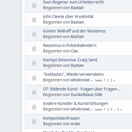
Sven Regener zum Urheberrecht
Begonnen von
Bastian
John Cleese über Kreativität
Begonnen von
Bastian
Günter Wallraff und der Rassismus
Begonnen von
Bastian
Rassismus in Polizeikalendern
Begonnen von
Clas
Kseniya Simonova- Crazy Sand
Begonnen von
Bastian
"Geklautes", Wiederverwendetes
Begonnen von
whoknows
1
2
3
Seiten
OT: Bildende Kunst - Fragen über Fragen...
Begonnen von
Dunkelblaue Dille
Andere Künstler & Kunstrichtungen
Begonnen von
whoknows
1
2
3
...
5
Seiten
Komponistenfrauen
Begonnen von
Anke