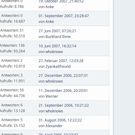
Antworten: 0
19. Oktober 2007, 21:40:52
Aufrufe: 8.786
von
Anke
Antworten: 0
01. September 2007, 23:28:47
Aufrufe: 16.687
von
Anke
Antworten: 51
27. Juni 2007, 07:26:21
Aufrufe: 50.510
von
Burkhard Ihme
Antworten: 136
10. Juni 2007, 16:32:14
Aufrufe: 93.264
von
whoknows
Antworten: 2
27. Februar 2007, 12:03:28
Aufrufe: 10.910
von
Zyankalifreund
Antworten: 3
27. Dezember 2006, 22:07:31
Aufrufe: 11.951
von
whoknows
Antworten: 56
11. Dezember 2006, 20:20:01
Aufrufe: 44.736
von
Werner
Antworten: 6
21. September 2006, 10:21:22
Aufrufe: 13.128
von
whoknows
Antworten: 5
31. August 2006, 12:22:22
Aufrufe: 25.152
von
Alexander
Antworten: 9
25. April 2006, 10:27:47