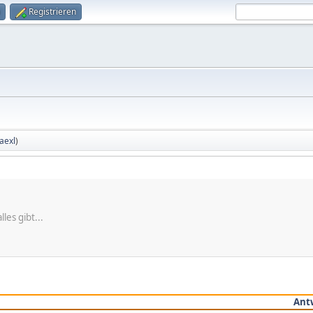
Registrieren
aexl
)
les gibt...
Ant