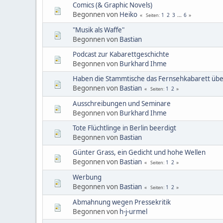
Comics (& Graphic Novels)
Begonnen von
Heiko
1
2
3
...
6
Seiten
"Musik als Waffe"
Begonnen von
Bastian
Podcast zur Kabarettgeschichte
Begonnen von
Burkhard Ihme
Haben die Stammtische das Fernsehkabarett ü
Begonnen von
Bastian
1
2
Seiten
Ausschreibungen und Seminare
Begonnen von
Burkhard Ihme
Tote Flüchtlinge in Berlin beerdigt
Begonnen von
Bastian
Günter Grass, ein Gedicht und hohe Wellen
Begonnen von
Bastian
1
2
Seiten
Werbung
Begonnen von
Bastian
1
2
Seiten
Abmahnung wegen Pressekritik
Begonnen von
h-j-urmel