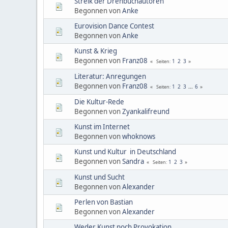
Streik der Drehbuchautoren
Begonnen von
Anke
Eurovision Dance Contest
Begonnen von
Anke
Kunst & Krieg
Begonnen von
Franz08
1
2
3
Seiten
Literatur: Anregungen
Begonnen von
Franz08
1
2
3
...
6
Seiten
Die Kultur-Rede
Begonnen von
Zyankalifreund
Kunst im Internet
Begonnen von
whoknows
Kunst und Kultur in Deutschland
Begonnen von
Sandra
1
2
3
Seiten
Kunst und Sucht
Begonnen von
Alexander
Perlen von Bastian
Begonnen von
Alexander
Weder Kunst noch Provokation...