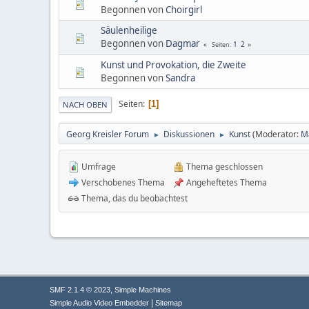
Begonnen von
Choirgirl
Säulenheilige
Begonnen von
Dagmar
1
2
Seiten
Kunst und Provokation, die Zweite
Begonnen von
Sandra
Seiten
1
NACH OBEN
Georg Kreisler Forum
Diskussionen
Kunst
(Moderator:
M
►
►
Umfrage
Thema geschlossen
Verschobenes Thema
Angeheftetes Thema
Thema, das du beobachtest
,
SMF 2.1.4 © 2023
Simple Machines
|
Simple Audio Video Embedder
Sitemap