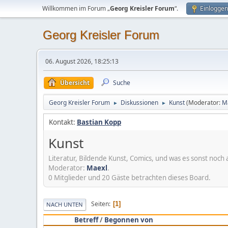
Willkommen im Forum „
Georg Kreisler Forum
“.
Einloggen
Georg Kreisler Forum
06. August 2026, 18:25:13
Übersicht
Suche
Georg Kreisler Forum
Diskussionen
Kunst
(Moderator:
M
►
►
Kontakt:
Bastian Kopp
Kunst
Literatur, Bildende Kunst, Comics, und was es sonst noch al
Moderator:
Maexl
.
0 Mitglieder und 20 Gäste betrachten dieses Board.
Seiten
1
NACH UNTEN
Betreff
/
Begonnen von