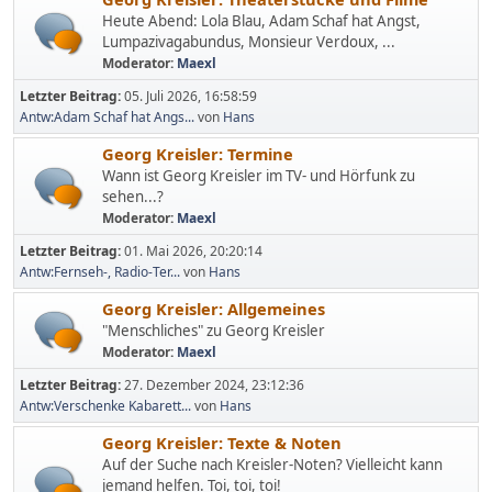
Heute Abend: Lola Blau, Adam Schaf hat Angst,
Lumpazivagabundus, Monsieur Verdoux, ...
Moderator:
Maexl
Letzter Beitrag:
05. Juli 2026, 16:58:59
Antw:Adam Schaf hat Angs...
von
Hans
Georg Kreisler: Termine
Wann ist Georg Kreisler im TV- und Hörfunk zu
sehen...?
Moderator:
Maexl
Letzter Beitrag:
01. Mai 2026, 20:20:14
Antw:Fernseh-, Radio-Ter...
von
Hans
Georg Kreisler: Allgemeines
"Menschliches" zu Georg Kreisler
Moderator:
Maexl
Letzter Beitrag:
27. Dezember 2024, 23:12:36
Antw:Verschenke Kabarett...
von
Hans
Georg Kreisler: Texte & Noten
Auf der Suche nach Kreisler-Noten? Vielleicht kann
jemand helfen. Toi, toi, toi!