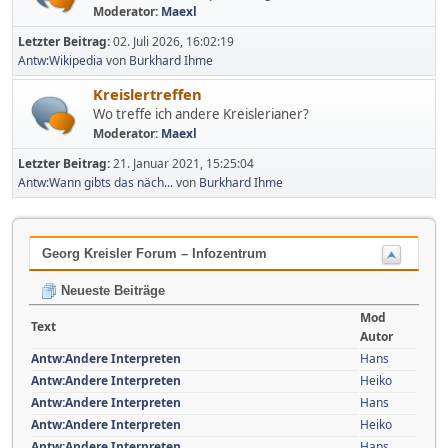
Moderator:
Maexl
Letzter Beitrag:
02. Juli 2026, 16:02:19
Antw:Wikipedia
von
Burkhard Ihme
Kreislertreffen
Wo treffe ich andere Kreislerianer?
Moderator:
Maexl
Letzter Beitrag:
21. Januar 2021, 15:25:04
Antw:Wann gibts das näch...
von
Burkhard Ihme
Georg Kreisler Forum – Infozentrum
Neueste Beiträge
Mod
Text
Autor
Antw:Andere Interpreten
Hans
Antw:Andere Interpreten
Heiko
Antw:Andere Interpreten
Hans
Antw:Andere Interpreten
Heiko
Antw:Andere Interpreten
Hans