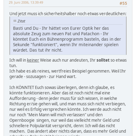
29. Juni 2006, 13:39:49
#55
Und jetzt muss ich sicherheitshalber noch etwas verdeutlichen:
Zitat
Basti und Du - Ihr hättet von Eurer Optik her das
absolute Zeug zum neuen Pat und Patachon - Ihr
könntet Euch ein Bühnenprogramm basteln, das in der
Sekunde "funktioniert", wenn Ihr miteinander spielen
würdet. Das tut ihr nicht.
Ich will in
keiner
Weise auch nur andeuten, Ihr
solltet
so etwas
tun.
Ich habe es als reines, wertfreies Beispiel genommen. Weil Ihr
gerade - sozusagen - zur Hand wart.
Ich KÖNNTET Euch sowas überlegen, denn ich glaube, es
könnte funktionieren. Aber das ist noch nicht mal eine
Aufforderung - denn jeder muss für sich wissen, in welche
Richtung er/sie gehen will, und man muss sich nicht verbiegen,
nur weil es Erfolg versprechen könnte. Ich werde auch nicht
nur noch "Mein Mann will mich verlassen" und den
Opernboogie singen, nur weil das vielleicht mehr Geld und
schnellere Polpularität verspricht, denn: Ich will das nicht
machen. Das ändert aber nichts daran, dass es mehr Geld und