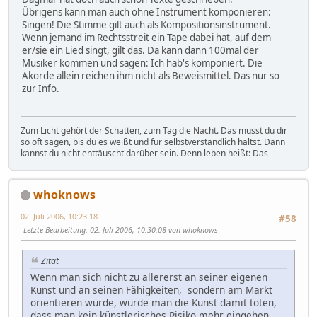
Übrigens kann man auch ohne Instrument komponieren:
Singen! Die Stimme gilt auch als Kompositionsinstrument.
Wenn jemand im Rechtsstreit ein Tape dabei hat, auf dem
er/sie ein Lied singt, gilt das. Da kann dann 100mal der
Musiker kommen und sagen: Ich hab's komponiert. Die
Akorde allein reichen ihm nicht als Beweismittel. Das nur so
zur Info.
Zum Licht gehört der Schatten, zum Tag die Nacht. Das musst du dir
so oft sagen, bis du es weißt und für selbstverständlich hältst. Dann
kannst du nicht enttäuscht darüber sein. Denn leben heißt: Das
whoknows
02. Juli 2006, 10:23:18
#58
Letzte Bearbeitung
: 02. Juli 2006, 10:30:08 von whoknows
Zitat
Wenn man sich nicht zu allererst an seiner eigenen
Kunst und an seinen Fähigkeiten, sondern am Markt
orientieren würde, würde man die Kunst damit töten,
dass man kein künstlerisches Risiko mehr eingehen