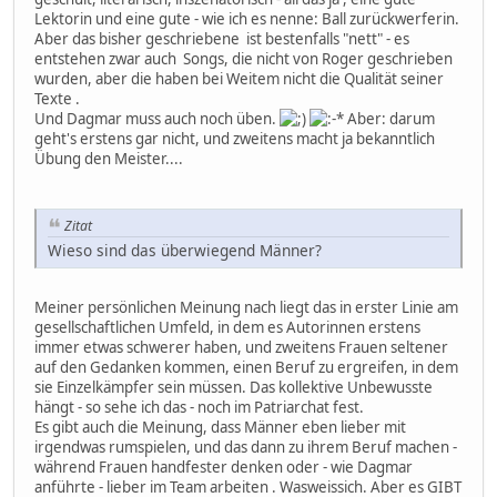
Lektorin und eine gute - wie ich es nenne: Ball zurückwerferin.
Aber das bisher geschriebene ist bestenfalls "nett" - es
entstehen zwar auch Songs, die nicht von Roger geschrieben
wurden, aber die haben bei Weitem nicht die Qualität seiner
Texte .
Und Dagmar muss auch noch üben.
Aber: darum
geht's erstens gar nicht, und zweitens macht ja bekanntlich
Übung den Meister....
Zitat
Wieso sind das überwiegend Männer?
Meiner persönlichen Meinung nach liegt das in erster Linie am
gesellschaftlichen Umfeld, in dem es Autorinnen erstens
immer etwas schwerer haben, und zweitens Frauen seltener
auf den Gedanken kommen, einen Beruf zu ergreifen, in dem
sie Einzelkämpfer sein müssen. Das kollektive Unbewusste
hängt - so sehe ich das - noch im Patriarchat fest.
Es gibt auch die Meinung, dass Männer eben lieber mit
irgendwas rumspielen, und das dann zu ihrem Beruf machen -
während Frauen handfester denken oder - wie Dagmar
anführte - lieber im Team arbeiten . Wasweissich. Aber es GIBT