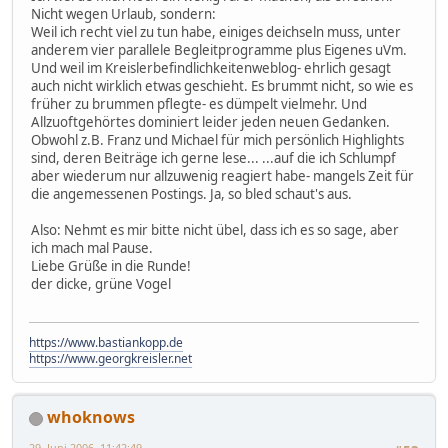
Nicht wegen Urlaub, sondern:
Weil ich recht viel zu tun habe, einiges deichseln muss, unter
anderem vier parallele Begleitprogramme plus Eigenes uVm.
Und weil im Kreislerbefindlichkeitenweblog- ehrlich gesagt
auch nicht wirklich etwas geschieht. Es brummt nicht, so wie es
früher zu brummen pflegte- es dümpelt vielmehr. Und
Allzuoftgehörtes dominiert leider jeden neuen Gedanken.
Obwohl z.B. Franz und Michael für mich persönlich Highlights
sind, deren Beiträge ich gerne lese... ...auf die ich Schlumpf
aber wiederum nur allzuwenig reagiert habe- mangels Zeit für
die angemessenen Postings. Ja, so bled schaut's aus.
Also: Nehmt es mir bitte nicht übel, dass ich es so sage, aber
ich mach mal Pause.
Liebe Grüße in die Runde!
der dicke, grüne Vogel
https://www.bastiankopp.de
https://www.georgkreisler.net
whoknows
29. Juni 2006, 11:42:49