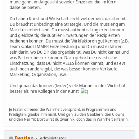
müde gähnt im Angesicht sovieler Einzelner, die im Kern
dasselbe bieten.
Da haben Kunst und Wirtschaft recht viel gemein, das stimmt:
Du brauchst unbedingt eine Strategie. Und die muss eng am
Markt orientiert sein. Du musst authentisch agieren können
und gleichzeitig die subtilen Erwartungen der Rezipienten
bedienen können. Du musst die Wirkfaktoren gut kennen (z.B.
Team schlägt IMMER Einzelleistung) und Du musst erfahren
sein darin, wo Du Dir das organisierst, was Du nicht kannst und
was Partner besser können. Dazu gehört die realistische
Einschätzung, dass Du nicht ALLES können kannst, und es evtl
auch noch andere gibt, die was besser können: Verkaufe,
Marketing, Organisation, usw.
Und genau das können (leider) viele Männer in der Wirtschaft
besser als ihre Kollegen in der Kunst
Je fester dir einer die Wahrheit verspricht, in Programmen und
Predigten, glaube ihm nicht. Und geh' zu den Gauklern, den Clowns
und den Narr'n: Dort wirst du zwar nix, doch das in Wahrheit erfahr'n.
Bastian
Administrator