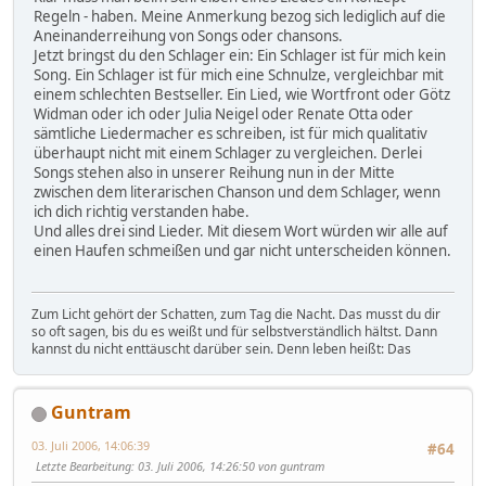
Regeln - haben. Meine Anmerkung bezog sich lediglich auf die
Aneinanderreihung von Songs oder chansons.
Jetzt bringst du den Schlager ein: Ein Schlager ist für mich kein
Song. Ein Schlager ist für mich eine Schnulze, vergleichbar mit
einem schlechten Bestseller. Ein Lied, wie Wortfront oder Götz
Widman oder ich oder Julia Neigel oder Renate Otta oder
sämtliche Liedermacher es schreiben, ist für mich qualitativ
überhaupt nicht mit einem Schlager zu vergleichen. Derlei
Songs stehen also in unserer Reihung nun in der Mitte
zwischen dem literarischen Chanson und dem Schlager, wenn
ich dich richtig verstanden habe.
Und alles drei sind Lieder. Mit diesem Wort würden wir alle auf
einen Haufen schmeißen und gar nicht unterscheiden können.
Zum Licht gehört der Schatten, zum Tag die Nacht. Das musst du dir
so oft sagen, bis du es weißt und für selbstverständlich hältst. Dann
kannst du nicht enttäuscht darüber sein. Denn leben heißt: Das
Guntram
03. Juli 2006, 14:06:39
#64
Letzte Bearbeitung
: 03. Juli 2006, 14:26:50 von guntram