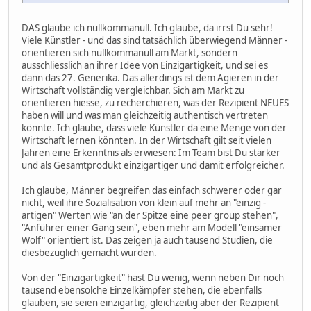
DAS glaube ich nullkommanull. Ich glaube, da irrst Du sehr!
Viele Künstler - und das sind tatsächlich überwiegend Männer -
orientieren sich nullkommanull am Markt, sondern
ausschliesslich an ihrer Idee von Einzigartigkeit, und sei es
dann das 27. Generika. Das allerdings ist dem Agieren in der
Wirtschaft vollständig vergleichbar. Sich am Markt zu
orientieren hiesse, zu recherchieren, was der Rezipient NEUES
haben will und was man gleichzeitig authentisch vertreten
könnte. Ich glaube, dass viele Künstler da eine Menge von der
Wirtschaft lernen könnten. In der Wirtschaft gilt seit vielen
Jahren eine Erkenntnis als erwiesen: Im Team bist Du stärker
und als Gesamtprodukt einzigartiger und damit erfolgreicher.
Ich glaube, Männer begreifen das einfach schwerer oder gar
nicht, weil ihre Sozialisation von klein auf mehr an "einzig -
artigen" Werten wie "an der Spitze eine peer group stehen",
"Anführer einer Gang sein", eben mehr am Modell "einsamer
Wolf" orientiert ist. Das zeigen ja auch tausend Studien, die
diesbezüglich gemacht wurden.
Von der "Einzigartigkeit" hast Du wenig, wenn neben Dir noch
tausend ebensolche Einzelkämpfer stehen, die ebenfalls
glauben, sie seien einzigartig, gleichzeitig aber der Rezipient