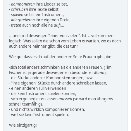
-
komponieren
ihre Lieder selbst,
-
schreiben
ihre Texte selbst,
-
spielen
selbst ein Instrument,
-
interpretieren
ihre eigenen Texte,
-
treten
auch noch alleine
auf
!...
...und sind deswegen "einer von vielen". Ist ja vollkommen
logisch. Was sollen die schon vom Leben erwarten, wo es doch
auch andere Männer gibt, die das tun?
Wie gut dass es da auf der anderen Seite Frauen gibt, die:
-sich total anders schminken als die anderen Frauen, (Tim
Fischer ist ja gerade deswegen ein besonderer
Mann
),
- die Stücke anderer Komponist
en
singen, bzw
- "ihre eigenen" Stücke durch andere schreiben lassen,
- einen anderen Tüll verwenden
- die kein Instrument spielen können,
- sich ergo begleiten lassen
müssen
(so wird man übrigens
schnell teamfähig),
- und nichts wirklich komponieren können,
- weil sie kein Instrument spielen.
Wie einzigartig!