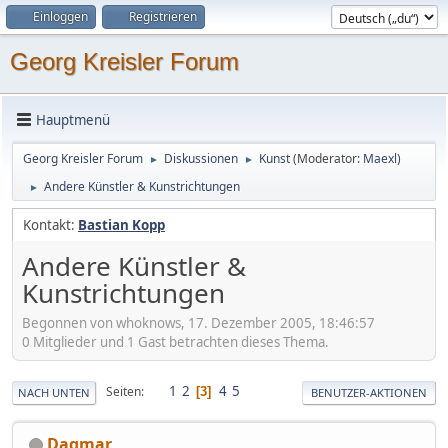
Einloggen
Registrieren
Georg Kreisler Forum
Hauptmenü
Georg Kreisler Forum
Diskussionen
Kunst
(Moderator:
Maexl
)
►
►
Andere Künstler & Kunstrichtungen
►
Kontakt:
Bastian Kopp
Andere Künstler &
Kunstrichtungen
Begonnen von whoknows, 17. Dezember 2005, 18:46:57
0 Mitglieder und 1 Gast betrachten dieses Thema.
1
2
4
5
Seiten
3
NACH UNTEN
BENUTZER-AKTIONEN
Dagmar