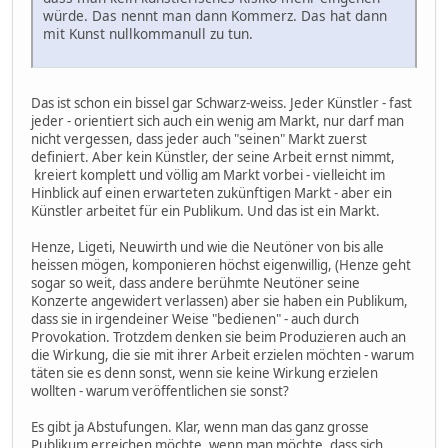
würde. Das nennt man dann Kommerz. Das hat dann
mit Kunst nullkommanull zu tun.
Das ist schon ein bissel gar Schwarz-weiss. Jeder Künstler - fast
jeder - orientiert sich auch ein wenig am Markt, nur darf man
nicht vergessen, dass jeder auch "seinen" Markt zuerst
definiert. Aber kein Künstler, der seine Arbeit ernst nimmt,
kreiert komplett und völlig am Markt vorbei - vielleicht im
Hinblick auf einen erwarteten zukünftigen Markt - aber ein
Künstler arbeitet für ein Publikum. Und das ist ein Markt.
Henze, Ligeti, Neuwirth und wie die Neutöner von bis alle
heissen mögen, komponieren höchst eigenwillig, (Henze geht
sogar so weit, dass andere berühmte Neutöner seine
Konzerte angewidert verlassen) aber sie haben ein Publikum,
dass sie in irgendeiner Weise "bedienen" - auch durch
Provokation. Trotzdem denken sie beim Produzieren auch an
die Wirkung, die sie mit ihrer Arbeit erzielen möchten - warum
täten sie es denn sonst, wenn sie keine Wirkung erzielen
wollten - warum veröffentlichen sie sonst?
Es gibt ja Abstufungen. Klar, wenn man das ganz grosse
Publikum erreichen möchte, wenn man möchte, dass sich