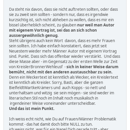
Da steht nix davon, dass sie nicht auftreten sollten, oder dass
sie zu zweit sein sollten - sondern nur, dass es irgendwie
kurzsichtig ist, sich nicht abheben zu wollen, dass es mir ein
bissel überheblich scheint, zu glauben
nur weil man Autor
mit eigenem Vortrag ist, sei das an sich schon
aussergewöhnlich genug
.
Steht übrigens auch kein Wort davon, dass es mehr Frauen
sein sollten. Ich habe einfach konstatiert, dass jetzt seit
Neuestem wieder mehr Männer Autor mit eigenem Vortrag
sind. Punkt. Dass sich das offenbar wieder verstärkt. Und dass
diese Masse aber - im Gegensatz zu der ersten Welle zur Zeit
von KreislerBronnerWehleusf -
sich in keiner Weise darum
bemüht, nicht mit den anderen austauschbar zu sein.
Denn ein Weckertext ist kenntlich als Wecker, ein Kreislertext
ist kenntlich als Kreisler. Sorry, Basti, aber die ganzen
BielfeldtWartkeKrämers und auch Kopps - so nett und
unterhaltsam und witzig sie sein mögen - sie sind weder im
literarischen Stil noch im Inhalt noch musikalisch in
irgendeiner Weise voneinander unterscheidbar.
Und das ist mein Punkt.
Ich weiss echt nicht, wie Du auf Frauen/Männer Problematik
kommst - das hat damit doch bitte NULL zu tun.
ich weiss nicht, was für ein Nagel Dich gerade tritt - aber