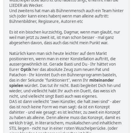
LIEDER als Wecker.
Und zweitens hat man als Bühnenmensch auch ein Team hinter
sich (oder kann eines haben) wenn man alleine auftritt:
Bühnenbildner, Regisseure, Autoren etc
Es ist ein bisschen kurzsichtig, Dagmar, wenn man glaubt, nur
weil man jetzt zu zweit ist, ist man schon besser - mal ganz
abgesehen davon, dass auch das nicht mein Punkt war.
Natürlich kann man sich heute leichter auf dem Markt
positionieren, wenn man in einer Konstellation auftritt, die
aussergewöhnlich ist. Gerade Basti und Du - Ihr hättet von
Eurer
Optik
her das absolute Zeug zum neuen Pat und
Patachon - Ihr könntet Euch ein Bühnenprogramm basteln,
das in der Sekunde "funktioniert", wenn Ihr
miteinander
spielen
würdet. Das tut ihr nicht. Basti begleitet Dich hin und
wieder, und vielleicht habt Ihr auch ein Duett, das weiss ich
nicht, und vielleicht singt Basti auch was eigenes.
DAS ist dann vielleicht "zwei Künstler, die halt zwei sind" - aber
das ist noch keine Form wo man sagt: da ist ein Konzept
dahinter - und wie gesagt: es ist leichter, zu zweit ein Konzept
zu haben als alleine. Denn alleine muss das Konzept, damit es
wirklcih trägt, in literarischem, musikalischen und inhaltlichem
STIL liegen - nicht nur in einer roten Wuschelperücke. (oder