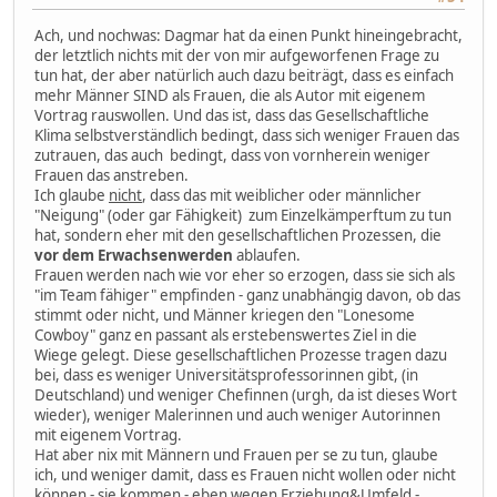
Ach, und nochwas: Dagmar hat da einen Punkt hineingebracht,
der letztlich nichts mit der von mir aufgeworfenen Frage zu
tun hat, der aber natürlich auch dazu beiträgt, dass es einfach
mehr Männer SIND als Frauen, die als Autor mit eigenem
Vortrag rauswollen. Und das ist, dass das Gesellschaftliche
Klima selbstverständlich bedingt, dass sich weniger Frauen das
zutrauen, das auch bedingt, dass von vornherein weniger
Frauen das anstreben.
Ich glaube
nicht
, dass das mit weiblicher oder männlicher
"Neigung" (oder gar Fähigkeit) zum Einzelkämperftum zu tun
hat, sondern eher mit den gesellschaftlichen Prozessen, die
vor dem Erwachsenwerden
ablaufen.
Frauen werden nach wie vor eher so erzogen, dass sie sich als
"im Team fähiger" empfinden - ganz unabhängig davon, ob das
stimmt oder nicht, und Männer kriegen den "Lonesome
Cowboy" ganz en passant als erstebenswertes Ziel in die
Wiege gelegt. Diese gesellschaftlichen Prozesse tragen dazu
bei, dass es weniger Universitätsprofessorinnen gibt, (in
Deutschland) und weniger Chefinnen (urgh, da ist dieses Wort
wieder), weniger Malerinnen und auch weniger Autorinnen
mit eigenem Vortrag.
Hat aber nix mit Männern und Frauen per se zu tun, glaube
ich, und weniger damit, dass es Frauen nicht wollen oder nicht
können - sie kommen - eben wegen Erziehung&Umfeld -