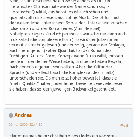
Nein, ich unterscheide da ein wenig anders als Du. Ein
literarisches Chanson hat - wie der Name schon sagt -
literarische Qualität, das heisst, es ist auch schön und
qualitätsvoll nur zu lesen, auch ohne Musik. Das ist für mich
der wesentliche Unterschied. So wie der Unterschied zwischen
Julia-roman und der Roman eines (Zum Beispiel)
Nobelpreisträgers. (und ich persönlich wünsche mir dann auch
musikalisch die komplexere Form) Es wird der Julia- roman
vermutlich mehr gelesen (und der song, gerade der Schlager,
auch mehr gehört) - aber
Qualität
hat der Roman des
"richtigen" Autors. Form, Konzept wenn Du so willst, müssen
beide in irgendeiner Weise haben, und beide haben Regeln
nach denen sie gebaut sein sollten. Aber die Kultur der
Sprache (und vielleicht auch die Komplexität des Inhalts)
unterscheiden sie. Ob man jetzt höher bewertet, dass sie
"mehr Qualität" haben, oder höher bewertet, wieviele Leser
sie haben, das sei dem jeweiligen Blickwinkel geschuldet.
Andrea
03. Juli 2006, 12:41:25
#63
Klar muss man beim Schreiben eines Liedes ein Konzept -