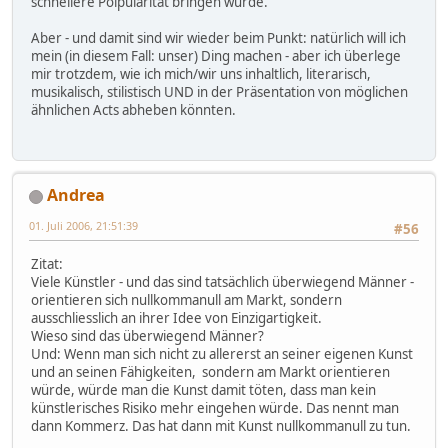
schnellere Polpularität bringen würde.
Aber - und damit sind wir wieder beim Punkt: natürlich will ich
mein (in diesem Fall: unser) Ding machen - aber ich überlege
mir trotzdem, wie ich mich/wir uns inhaltlich, literarisch,
musikalisch, stilistisch UND in der Präsentation von möglichen
ähnlichen Acts abheben könnten.
Andrea
01. Juli 2006, 21:51:39
#56
Zitat:
Viele Künstler - und das sind tatsächlich überwiegend Männer -
orientieren sich nullkommanull am Markt, sondern
ausschliesslich an ihrer Idee von Einzigartigkeit.
Wieso sind das überwiegend Männer?
Und: Wenn man sich nicht zu allererst an seiner eigenen Kunst
und an seinen Fähigkeiten, sondern am Markt orientieren
würde, würde man die Kunst damit töten, dass man kein
künstlerisches Risiko mehr eingehen würde. Das nennt man
dann Kommerz. Das hat dann mit Kunst nullkommanull zu tun.