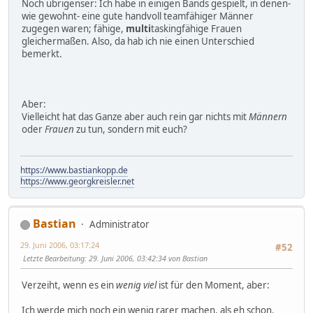
Noch übrigenser: Ich habe in einigen Bands gespielt, in denen-
wie gewohnt- eine gute handvoll teamfähiger Männer
zugegen waren; fähige,
multi
taskingfähige Frauen
gleichermaßen. Also, da hab ich nie einen Unterschied
bemerkt.
Aber:
Vielleicht hat das Ganze aber auch rein gar nichts mit
Männern
oder
Frauen
zu tun, sondern mit euch?
https://www.bastiankopp.de
https://www.georgkreisler.net
Bastian
Administrator
29. Juni 2006, 03:17:24
#52
Letzte Bearbeitung
: 29. Juni 2006, 03:42:34 von Bastian
Verzeiht, wenn es ein
wenig viel
ist für den Moment, aber:
Ich werde mich noch ein wenig rarer machen, als eh schon.