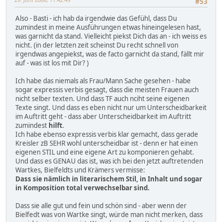
#53
Also - Basti - ich hab da irgendwie das Gefühl, dass Du
zumindest in meine Ausführungen etwas hineingelesen hast,
was garnicht da stand. Vielleicht piekst Dich das an - ich weiss es
nicht. (in der letzten zeit scheinst Du recht schnell von
irgendwas angepiekst, was de facto garnicht da stand, fällt mir
auf - was ist los mit Dir? )
Ich habe das niemals als Frau/Mann Sache gesehen - habe
sogar expressis verbis gesagt, dass die meisten Frauen auch
nicht selber texten. Und dass TF auch nciht seine eigenen
Texte singt. Und dass es eben nicht nur um Unterscheidbarkeit
im Auftritt geht - dass aber Unterscheidbarkeit im Auftritt
zumindest
hilft
.
Ich habe ebenso expressis verbis klar gemacht, dass gerade
Kreisler zB SEHR wohl unterscheidbar ist - denn er hat einen
eigenen STIL und eine eigene Art zu komponieren gehabt.
Und dass es GENAU das ist, was ich bei den jetzt auftretenden
Wartkes, Bielfeldts und Krämers vermisse:
Dass sie nämlich in literarischem Stil, in Inhalt und sogar
in Komposition total verwechselbar sind.
Dass sie alle gut und fein und schön sind - aber wenn der
Bielfedt was von Wartke singt, würde man nicht merken, dass