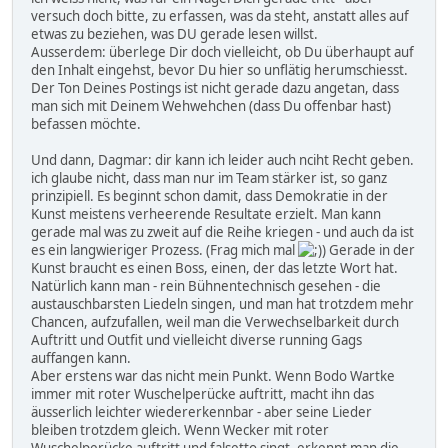
versuch doch bitte, zu erfassen, was da steht, anstatt alles auf
etwas zu beziehen, was DU gerade lesen willst.
Ausserdem: überlege Dir doch vielleicht, ob Du überhaupt auf
den Inhalt eingehst, bevor Du hier so unflätig herumschiesst.
Der Ton Deines Postings ist nicht gerade dazu angetan, dass
man sich mit Deinem Wehwehchen (dass Du offenbar hast)
befassen möchte.
Und dann, Dagmar: dir kann ich leider auch nciht Recht geben.
ich glaube nicht, dass man nur im Team stärker ist, so ganz
prinzipiell. Es beginnt schon damit, dass Demokratie in der
Kunst meistens verheerende Resultate erzielt. Man kann
gerade mal was zu zweit auf die Reihe kriegen - und auch da ist
es ein langwieriger Prozess. (Frag mich mal
) Gerade in der
Kunst braucht es einen Boss, einen, der das letzte Wort hat.
Natürlich kann man - rein Bühnentechnisch gesehen - die
austauschbarsten Liedeln singen, und man hat trotzdem mehr
Chancen, aufzufallen, weil man die Verwechselbarkeit durch
Auftritt und Outfit und vielleicht diverse running Gags
auffangen kann.
Aber erstens war das nicht mein Punkt. Wenn Bodo Wartke
immer mit roter Wuschelperücke auftritt, macht ihn das
äusserlich leichter wiedererkennbar - aber seine Lieder
bleiben trotzdem gleich. Wenn Wecker mit roter
Wuschelperücke auftritt und falsetto singt, erkennt man die