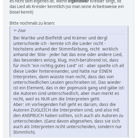
es nicht sein eigenes ist. Wenn
irgendwer
Kreisler singt, ist
das Lied als Kreisler kenntlich (so man seine Arbeitsweise ein
bissel kennt)
Bitte nochmals zu lesen:
Zitat
Bei Wartke und Bielfeldt und Krämer und dergl
unterschiede ich - kennte ich die Lieder nicht -
höchstens anhand der Stimmfärbung, nicht wirklich
anhand der Stile - jeder hat das eine oder andere Lied,
das besonders witzig, klug, mich-berührend ist, dass
für mich "ein richtig gutes Lied" ist - aber spielte ich all
diese Lieder hintereinander, und hätte nur EINEN
Interpreten, dann wüsste man nicht, dass das von
unterschiedlichen Leuten geschrieben ist. Das wieder
ist ein Element, das in der popmusik gang und gäbe ist:
die Autoren sind unterschiedlich, aber man merkt es
nicht, weil es NUR um die Interpreten geht.
Aber: im vorliegenden Fall geht es darum, dass die
Autoren ZUGLEICH die Interpreten sind, und also mE
den ANSPRUCH haben sollten, sich auch als Autoren zu
unterscheiden. (Ganz davon abgesehen, dass sie sich
auch als Interpreten nciht unterscheiden, sondern nur
Stimmlich).