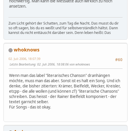
hochwertig. Man kann die Messlatte auch wirklich zu hoch
ansetzen.
Zum Licht gehört der Schatten, zum Tag die Nacht. Das musst du dir
so oft sagen, bis du es weißt und für selbstverständlich hältst. Dann
kannst du nicht enttäuscht darüber sein. Denn leben heißt: Das
whoknows
02. Juli 2006, 18:07:39
#60
Letzte Bearbeitung
: 02. Juli 2006, 18:08:06 von whoknows
Wenn man das label "literarisches Chanson" dranhängen
möchte, muss man das aber. Sonst ist es halt ein Song. Und ich
denke, die bisher zitierten: Krämer, Bielfeldt, Wecker, Kreisler,
etcpp - die alle wollen (und können zT) "literarische Chansons"
schreiben. Das heisst - der Rainer Bielfeldt komponiert - der
textet garnicht selber.
Für Songs - das ist okay.