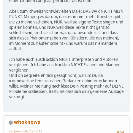
einer blonden Langhaarperücke) Das ist billig.
Aber, zum ichweissnichtwievielten Male: DAS WAR NICHT MEIN
PUNKT. Mir ging es darum, dass es immer mehr Künstler gibt,
die zu meinen scheinen, NUR, weil sie eigene Texte singen und
spielen können, und NUR weil diese Texte nicht ganz so
schlecht sind, sind sie schon was ganz besonderes. und dass
sich dieses Phänomen (eben von Künstlern, die das meinen),
im Moment zu häufen scheint - und warum das niemandem
auffällt.
Ich habe auch ausdrücklich NICHT Interpreten und Autoren
verglichen. Ich habe ausdrücklich NICHT Frauen und Männer
verglichen.
Und ich begreife ehrlich gesagt nicht, warum Du da
irgendwelche feministischen Gedanken dahinter erkennen
willst. Meiner Meinung nach lässt Dein Posting mehr auf DEINE
Probleme schliessen, Basti, als dass sich da irgendeine Aussage
verbirgt.
whoknows
29. Juni 2006, 12:12:11
#54