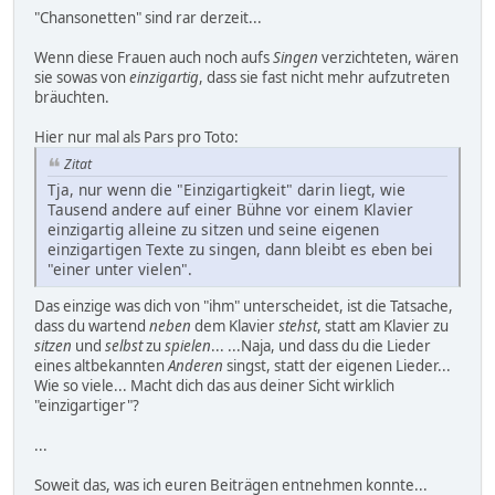
"Chansonetten" sind rar derzeit...
Wenn diese Frauen auch noch aufs
Singen
verzichteten, wären
sie sowas von
einzigartig
, dass sie fast nicht mehr aufzutreten
bräuchten.
Hier nur mal als Pars pro Toto:
Zitat
Tja, nur wenn die "Einzigartigkeit" darin liegt, wie
Tausend andere auf einer Bühne vor einem Klavier
einzigartig alleine zu sitzen und seine eigenen
einzigartigen Texte zu singen, dann bleibt es eben bei
"einer unter vielen".
Das einzige was dich von "ihm" unterscheidet, ist die Tatsache,
dass du wartend
neben
dem Klavier
stehst
, statt am Klavier zu
sitzen
und
selbst
zu
spielen
... ...Naja, und dass du die Lieder
eines altbekannten
Anderen
singst, statt der eigenen Lieder...
Wie so viele... Macht dich das aus deiner Sicht wirklich
"einzigartiger"?
...
Soweit das, was ich euren Beiträgen entnehmen konnte...