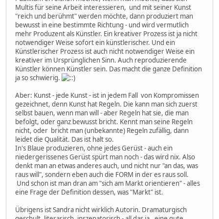
Multis für seine Arbeit interessieren, und mit seiner Kunst
"reich und berühmt" werden möchte, dann produziert man
bewusst in eine bestimmte Richtung - und wird vermutlich
mehr Produzent als Künstler. Ein kreativer Prozess ist ja nicht
notwendiger Weise sofort ein künstlerischer. Und ein
Künstlerischer Prozess ist auch nicht notwendiger Weise ein
kreativer im Ursprünglichen Sinn. Auch reproduzierende
Künstler können Künstler sein. Das macht die ganze Definition
ja so schwierig.
Aber: Kunst - jede Kunst - ist in jedem Fall von Kompromissen
gezeichnet, denn Kunst hat Regeln. Die kann man sich zuerst
selbst bauen, wenn man will - aber Regeln hat sie, die man
befolgt, oder ganz bewusst bricht. Kennt man seine Regeln
nicht, oder bricht man (unbekannte) Regeln zufällig, dann
leidet die Qualität. Das ist halt so.
In's Blaue produzieren, ohne jedes Gerüst - auch ein
niedergerissenes Gerüst spürt man noch - das wird nix. Also
denkt man an etwas anderes auch, und nicht nur "an das, was
raus will", sondern eben auch die FORM in der es raus soll.
Und schon ist man dran am "sich am Markt orientieren" - alles
eine Frage der Definition dessen, was "Markt" ist.
Übrigens ist Sandra nicht wirklich Autorin. Dramaturgisch
geschult, literarisch, inszenatorisch - all das ja , eine gute