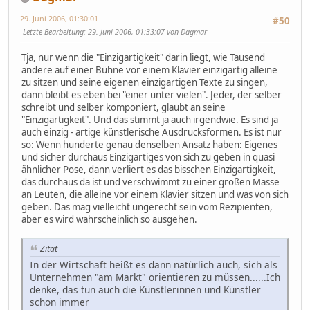
29. Juni 2006, 01:30:01
#50
Letzte Bearbeitung
: 29. Juni 2006, 01:33:07 von Dagmar
Tja, nur wenn die "Einzigartigkeit" darin liegt, wie Tausend
andere auf einer Bühne vor einem Klavier einzigartig alleine
zu sitzen und seine eigenen einzigartigen Texte zu singen,
dann bleibt es eben bei "einer unter vielen". Jeder, der selber
schreibt und selber komponiert, glaubt an seine
"Einzigartigkeit". Und das stimmt ja auch irgendwie. Es sind ja
auch einzig - artige künstlerische Ausdrucksformen. Es ist nur
so: Wenn hunderte genau denselben Ansatz haben: Eigenes
und sicher durchaus Einzigartiges von sich zu geben in quasi
ähnlicher Pose, dann verliert es das bisschen Einzigartigkeit,
das durchaus da ist und verschwimmt zu einer großen Masse
an Leuten, die alleine vor einem Klavier sitzen und was von sich
geben. Das mag vielleicht ungerecht sein vom Rezipienten,
aber es wird wahrscheinlich so ausgehen.
Zitat
In der Wirtschaft heißt es dann natürlich auch, sich als
Unternehmen "am Markt" orientieren zu müssen......Ich
denke, das tun auch die Künstlerinnen und Künstler
schon immer