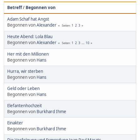
Betreff
/
Begonnen von
Adam Schaf hat Angst
Begonnen von
Alexander
1
2
3
Seiten
Heute Abend: Lola Blau
Begonnen von
Alexander
1
2
3
...
10
Seiten
Her mit den Millionen
Begonnen von
Hans
Hurra, wir sterben
Begonnen von
Hans
Geld oder Leben
Begonnen von
Hans
Elefantenhochzeit
Begonnen von
Burkhard Ihme
Einakter
Begonnen von
Burkhard Ihme
Die Verfolgung und Ermordung Jean Paul Marats