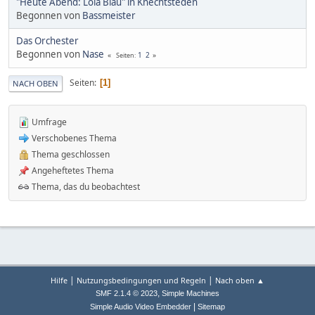
"Heute Abend: Lola Blau" in Knechtsteden
Begonnen von
Bassmeister
Das Orchester
Begonnen von
Nase
1
2
Seiten
Seiten
1
NACH OBEN
Umfrage
Verschobenes Thema
Thema geschlossen
Angeheftetes Thema
Thema, das du beobachtest
|
|
Hilfe
Nutzungsbedingungen und Regeln
Nach oben ▲
,
SMF 2.1.4 © 2023
Simple Machines
|
Simple Audio Video Embedder
Sitemap