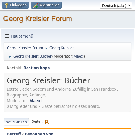
Einloggen
Registrieren
Georg Kreisler Forum
Hauptmenü
Georg Kreisler Forum
Georg Kreisler
►
Georg Kreisler: Bücher
(Moderator:
Maexl
)
►
Kontakt:
Bastian Kopp
Georg Kreisler: Bücher
Letzte Lieder, Sodom und Andorra, Zufällig in San Francisco ,
Biographie, Anfänge,...
Moderator:
Maexl
.
0 Mitglieder und 7 Gäste betrachten dieses Board.
Seiten
1
NACH UNTEN
Betreff
/
Begonnen von