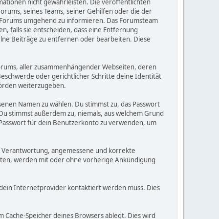
rmationen nicht gewährleisten. Die veröffentlichten
orums, seines Teams, seiner Gehilfen oder die der
ses Forums umgehend zu informieren. Das Forumsteam
, falls sie entscheiden, dass eine Entfernung
zelne Beiträge zu entfernen oder bearbeiten. Diese
s Forums, aller zusammenhängender Webseiten, deren
Beschwerde oder gerichtlicher Schritte deine Identität
hörden weiterzugeben.
ssenen Namen zu wählen. Du stimmst zu, das Passwort
. Du stimmst außerdem zu, niemals, aus welchem Grund
 Passwort für dein Benutzerkonto zu verwenden, um
einer Verantwortung, angemessene und korrekte
alten, werden mit oder ohne vorherige Ankündigung
 dein Internetprovider kontaktiert werden muss. Dies
m Cache-Speicher deines Browsers ablegt. Dies wird