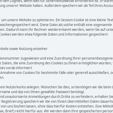
n den Logfiles, wenn dies für Sicherheitszwecke erforderlich ist. IP-Ad
g unserer Website haben. Außerdem speichern wir als Teil Ihres Account
m unsere Website zu optimieren. Ein Session-Cookie ist eine kleine Tex
 zwischengespeichert wird. Diese Datei als solche enthält eine sogenannt
en. Dadurch kann Ihr Rechner wiedererkannt werden, wenn Sie auf uns
 Cookies werden etwa folgende Daten und Informationen gespeichert:
ebsite sowie Nutzung einzelner
ikationsnummer zugewiesen und eine Zuordnung Ihrer personenbezogenen
Daten, die eine Zuordnung des Cookies zu Ihnen ermöglichen würden, w
kies vorab informiert
ie Annahme von Cookies für bestimmte Fälle oder generell ausschließen,
en.
ein Nutzerkonto anlegen. Wünschen Sie dies, so benötigen wir die bei
ername und das von Ihnen gewählte Passwort benötigt.
unautorisierte Anmeldungen durch Dritte zu verhindern, erhalten Sie n
er Registrierung speichern wir die von Ihnen übermittelten Daten dauerh
von uns löschen lassen, ohne dass hierfür Kosten entstehen. Eine Mittei
, Fax, Brief) reicht hierfür aus. Wir werden dann Ihre gespeicherten pe