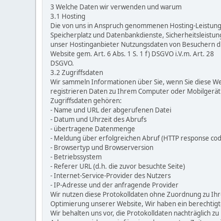
3 Welche Daten wir verwenden und warum
3.1 Hosting
Die von uns in Anspruch genommenen Hosting-Leistungen
Speicherplatz und Datenbankdienste, Sicherheitsleistun
unser Hostinganbieter Nutzungsdaten von Besuchern die
Website gem. Art. 6 Abs. 1 S. 1 f) DSGVO i.V.m. Art. 28
DSGVO.
3.2 Zugriffsdaten
Wir sammeln Informationen über Sie, wenn Sie diese We
registrieren Daten zu Ihrem Computer oder Mobilgerät.
Zugriffsdaten gehören:
- Name und URL der abgerufenen Datei
- Datum und Uhrzeit des Abrufs
- übertragene Datenmenge
- Meldung über erfolgreichen Abruf (HTTP response cod
- Browsertyp und Browserversion
- Betriebssystem
- Referer URL (d.h. die zuvor besuchte Seite)
- Internet-Service-Provider des Nutzers
- IP-Adresse und der anfragende Provider
Wir nutzen diese Protokolldaten ohne Zuordnung zu Ihre
Optimierung unserer Website, Wir haben ein berechtigte
Wir behalten uns vor, die Protokolldaten nachträglich 