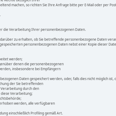
e Rechte bezüglich Ihrer
end machen, so richten Sie Ihre Anfrage bitte per E-Mail oder per Post 
.
über die Verarbeitung Ihrer personenbezogenen Daten.
 darüber zu erhalten, ob Sie betreffende personenbezogene Daten verarbe
n gespeicherten personenbezogenen Daten nebst einer Kopie dieser Date
beitet werden;
egenüber denen die personenbezogenen
 werden, insbesondere bei Empfängern
enbezogenen Daten gespeichert werden, oder, falls dies nicht möglich ist, 
schung der Sie betreffenden
 Verarbeitung durch den
 diese Verarbeitung;
ichtsbehörde;
erhoben werden, alle verfügbaren
ung einschließlich Profiling gemäß Art.