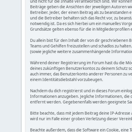
und nicht für die Inhalte verantwortlich sind. Wir könne
Beiträge geben die Ansichten der jeweiligen Autoren w
Betreiber. Jeder, der einen Beitrag als zu beanstande
und die Betreiber behalten sich das Recht vor, zu bean
notwendig ist. Da es sich hierbei um ein manuelles Vorg
Grundsätze gelten ebenso für die in Mitgliederprofilen
Du allein bist für den Inhalt der von dir geschriebene
Teams und Gehilfen freizustellen und schadlos zu halten.
(sowie jegliche weitere zusammenhängende Informatio
Während deiner Registrierung im Forum hast du die Mög
deines zukünftigen Benutzerkontos zu deinem Schutz so
auch immer, das Benutzerkonto anderer Personen zu ve
einem Identitätsdiebstahl vorzubeugen.
Nachdem du dich registrierst und in dieses Forum einlog
Informationen anzugeben. Jegliche Informationen, die
entfernt werden. Gegebenenfalls werden geeignete Sa
Bitte beachte, dass mit jedem Beitrag deine IP-Adresse
wird nur im Falle einer groben Verletzung dieser Vere
Beachte außerdem, dass die Software ein Cookie, eine 