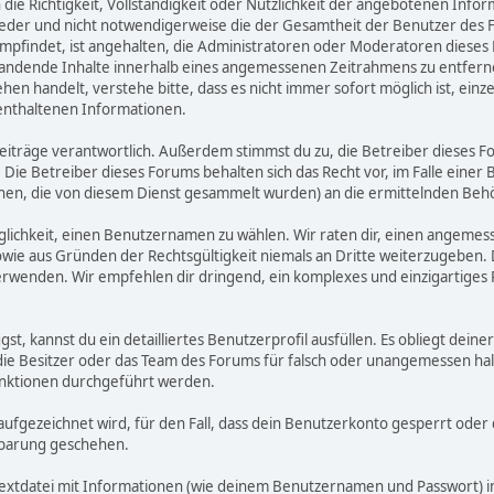
n die Richtigkeit, Vollständigkeit oder Nützlichkeit der angebotenen Info
ieder und nicht notwendigerweise die der Gesamtheit der Benutzer des F
n empfindet, ist angehalten, die Administratoren oder Moderatoren die
standende Inhalte innerhalb eines angemessenen Zeitrahmens zu entfernen
ehen handelt, verstehe bitte, dass es nicht immer sofort möglich ist, ein
 enthaltenen Informationen.
n Beiträge verantwortlich. Außerdem stimmst du zu, die Betreiber diese
 Die Betreiber dieses Forums behalten sich das Recht vor, im Falle einer 
nen, die von diesem Dienst gesammelt wurden) an die ermittelnden Be
lichkeit, einen Benutzernamen zu wählen. Wir raten dir, einen angeme
wie aus Gründen der Rechtsgültigkeit niemals an Dritte weiterzugeben
rwenden. Wir empfehlen dir dringend, ein komplexes und einzigartiges
gst, kannst du ein detailliertes Benutzerprofil ausfüllen. Es obliegt d
 die Besitzer oder das Team des Forums für falsch oder unangemessen h
nktionen durchgeführt werden.
 aufgezeichnet wird, für den Fall, dass dein Benutzerkonto gesperrt oder
inbarung geschehen.
Textdatei mit Informationen (wie deinem Benutzernamen und Passwort) i