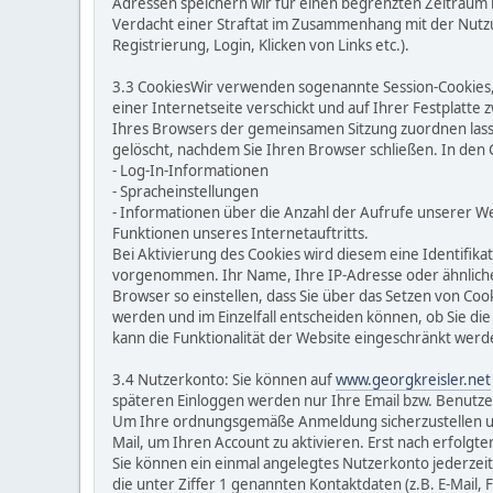
Adressen speichern wir für einen begrenzten Zeitraum i
Verdacht einer Straftat im Zusammenhang mit der Nutzun
Registrierung, Login, Klicken von Links etc.).
3.3 CookiesWir verwenden sogenannte Session-Cookies, u
einer Internetseite verschickt und auf Ihrer Festplatte
Ihres Browsers der gemeinsamen Sitzung zuordnen lass
gelöscht, nachdem Sie Ihren Browser schließen. In den
- Log-In-Informationen
- Spracheinstellungen
- Informationen über die Anzahl der Aufrufe unserer W
Funktionen unseres Internetauftritts.
Bei Aktivierung des Cookies wird diesem eine Identif
vorgenommen. Ihr Name, Ihre IP-Adresse oder ähnliche 
Browser so einstellen, dass Sie über das Setzen von Coo
werden und im Einzelfall entscheiden können, ob Sie d
kann die Funktionalität der Website eingeschränkt werd
3.4 Nutzerkonto: Sie können auf
www.georgkreisler.net
späteren Einloggen werden nur Ihre Email bzw. Benutz
Um Ihre ordnungsgemäße Anmeldung sicherzustellen und 
Mail, um Ihren Account zu aktivieren. Erst nach erfolgt
Sie können ein einmal angelegtes Nutzerkonto jederzeit 
die unter Ziffer 1 genannten Kontaktdaten (z.B. E-Mail