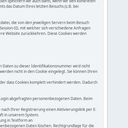
ressen speichern wir auch dann, wenn wir den konkreten
s das Datum Ihres letzten Besuchs (z.B. bei
tdatei, die von den jeweiligen Servern beim Besuch
e Session-ID, mit welcher sich verschiedene Anfragen
ere Website zurückkehren. Diese Cookies werden
 Daten zu dieser Identifikationsnummer wird nicht
erden nicht in den Cookie eingelegt. Sie können Ihren
 oder dass Cookies komplett verhindert werden. Dadurch
m Login abgefragten personenbezogenen Daten. Beim
ach Ihrer Registrierung einen Aktivierungslink per E-
aft in unserem System.
lung in Textform an
rsonenbezogenen Daten löschen. Rechtgrundlage für die