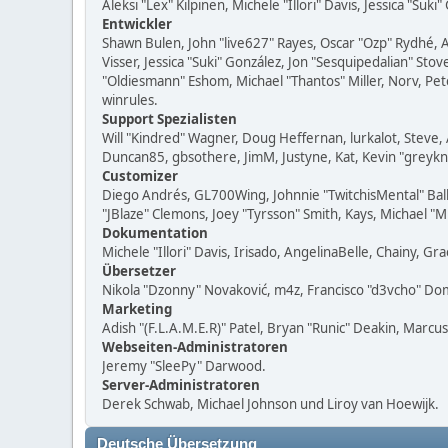
Aleksi "Lex" Kilpinen, Michele "Illori" Davis, Jessica "Suk
Entwickler
Shawn Bulen, John "live627" Rayes, Oscar "Ozp" Rydhé, 
Visser, Jessica "Suki" González, Jon "Sesquipedalian" S
"Oldiesmann" Eshom, Michael "Thantos" Miller, Norv, Pet
winrules.
Support Spezialisten
Will "Kindred" Wagner, Doug Heffernan, lurkalot, Steve, 
Duncan85, gbsothere, JimM, Justyne, Kat, Kevin "greykn
Customizer
Diego Andrés, GL700Wing, Johnnie "TwitchisMental" Bal
"JBlaze" Clemons, Joey "Tyrsson" Smith, Kays, Michael "
Dokumentation
Michele "Illori" Davis, Irisado, AngelinaBelle, Chainy,
Übersetzer
Nikola "Dzonny" Novaković, m4z, Francisco "d3vcho" D
Marketing
Adish "(F.L.A.M.E.R)" Patel, Bryan "Runic" Deakin, Marc
Webseiten-Administratoren
Jeremy "SleePy" Darwood.
Server-Administratoren
Derek Schwab, Michael Johnson und Liroy van Hoewijk.
Deutsche Übersetzung