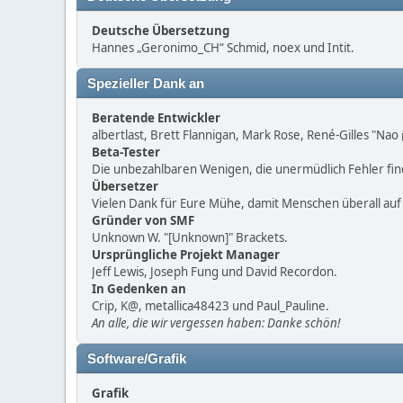
Deutsche Übersetzung
Hannes „Geronimo_CH“ Schmid, noex und Intit.
Spezieller Dank an
Beratende Entwickler
albertlast, Brett Flannigan, Mark Rose, René-Gilles "Nao
Beta-Tester
Die unbezahlbaren Wenigen, die unermüdlich Fehler fi
Übersetzer
Vielen Dank für Eure Mühe, damit Menschen überall au
Gründer von SMF
Unknown W. "[Unknown]" Brackets.
Ursprüngliche Projekt Manager
Jeff Lewis, Joseph Fung und David Recordon.
In Gedenken an
Crip, K@, metallica48423 und Paul_Pauline.
An alle, die wir vergessen haben: Danke schön!
Software/Grafik
Grafik