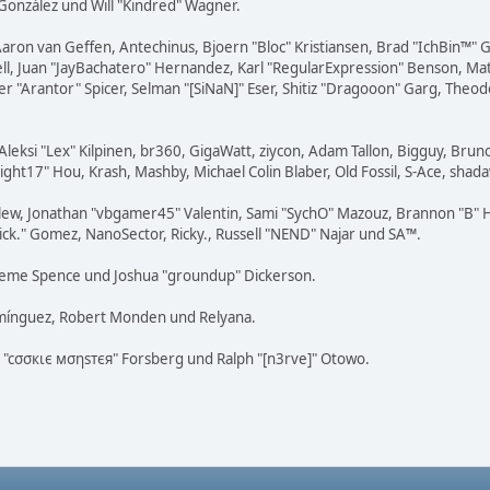
i" González und Will "Kindred" Wagner.
Aaron van Geffen, Antechinus, Bjoern "Bloc" Kristiansen, Brad "IchBin™"
tovell, Juan "JayBachatero" Hernandez, Karl "RegularExpression" Benson, 
er "Arantor" Spicer, Selman "[SiNaN]" Eser, Shitiz "Dragooon" Garg, Theod
Aleksi "Lex" Kilpinen, br360, GigaWatt, ziycon, Adam Tallon, Bigguy, Brun
ight17" Hou, Krash, Mashby, Michael Colin Blaber, Old Fossil, S-Ace, sh
lew, Jonathan "vbgamer45" Valentin, Sami "SychO" Mazouz, Brannon "B" H
Mick." Gomez, NanoSector, Ricky., Russell "NEND" Najar und SA™.
 Graeme Spence und Joshua "groundup" Dickerson.
omínguez, Robert Monden und Relyana.
us "cσσкιє мσηѕтєя" Forsberg und Ralph "[n3rve]" Otowo.