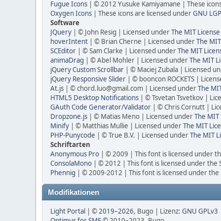
Fugue Icons
| © 2012 Yusuke Kamiyamane | These icons 
Oxygen Icons
| These icons are licensed under
GNU LGP
Software
JQuery
| © John Resig | Licensed under
The MIT License
hoverIntent
| © Brian Cherne | Licensed under
The MIT
SCEditor
| © Sam Clarke | Licensed under
The MIT Licen
animaDrag
| © Abel Mohler | Licensed under
The MIT Li
jQuery Custom Scrollbar
| © Maciej Zubala | Licensed u
jQuery Responsive Slider
| © booncon ROCKETS | Licen
At.js
| © chord.luo@gmail.com | Licensed under
The MIT
HTML5 Desktop Notifications
| © Tsvetan Tsvetkov | Li
GAuth Code Generator/Validator
| © Chris Cornutt | L
Dropzone.js
| © Matias Meno | Licensed under
The MIT 
Minify
| © Matthias Mullie | Licensed under
The MIT Lice
PHP-Punycode
| © True B.V. | Licensed under
The MIT L
Schriftarten
Anonymous Pro
| © 2009 | This font is licensed under t
ConsolaMono
| © 2012 | This font is licensed under the
Phennig
| © 2009-2012 | This font is licensed under the
Modifikationen
Light Portal
| ©
2019–2026
, Bugo | Lizenz:
GNU GPLv3
Optimus for SMF
© 2010–2023, Bugo