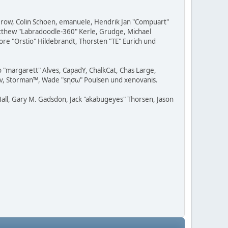
 Grow, Colin Schoen, emanuele, Hendrik Jan "Compuart"
Matthew "Labradoodle-360" Kerle, Grudge, Michael
ore "Orstio" Hildebrandt, Thorsten "TE" Eurich und
o "margarett" Alves, CapadY, ChalkCat, Chas Large,
adav, Storman™, Wade "sησω" Poulsen und xenovanis.
all, Gary M. Gadsdon, Jack "akabugeyes" Thorsen, Jason