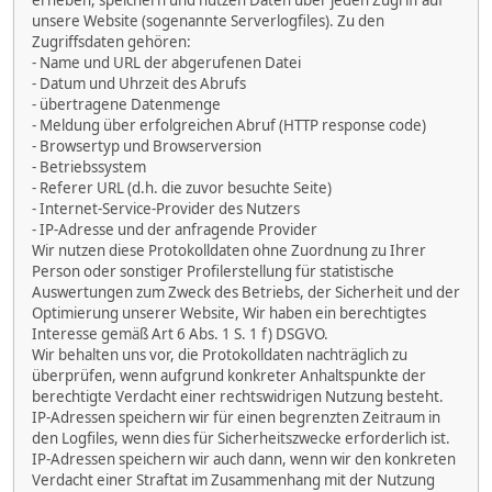
erheben, speichern und nutzen Daten über jeden Zugriff auf
unsere Website (sogenannte Serverlogfiles). Zu den
Zugriffsdaten gehören:
- Name und URL der abgerufenen Datei
- Datum und Uhrzeit des Abrufs
- übertragene Datenmenge
- Meldung über erfolgreichen Abruf (HTTP response code)
- Browsertyp und Browserversion
- Betriebssystem
- Referer URL (d.h. die zuvor besuchte Seite)
- Internet-Service-Provider des Nutzers
- IP-Adresse und der anfragende Provider
Wir nutzen diese Protokolldaten ohne Zuordnung zu Ihrer
Person oder sonstiger Profilerstellung für statistische
Auswertungen zum Zweck des Betriebs, der Sicherheit und der
Optimierung unserer Website, Wir haben ein berechtigtes
Interesse gemäß Art 6 Abs. 1 S. 1 f) DSGVO.
Wir behalten uns vor, die Protokolldaten nachträglich zu
überprüfen, wenn aufgrund konkreter Anhaltspunkte der
berechtigte Verdacht einer rechtswidrigen Nutzung besteht.
IP-Adressen speichern wir für einen begrenzten Zeitraum in
den Logfiles, wenn dies für Sicherheitszwecke erforderlich ist.
IP-Adressen speichern wir auch dann, wenn wir den konkreten
Verdacht einer Straftat im Zusammenhang mit der Nutzung