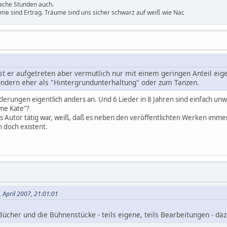
ache Stunden auch.
ume sind Ertrag. Träume sind uns sicher schwarz auf weiß wie Nac
st er aufgetreten aber vermutlich nur mit einem geringen Anteil eigen
ndern eher als "Hintergrundunterhaltung" oder zum Tanzen.
ilderungen eigentlich anders an. Und 6 Lieder in 8 Jahren sind einfach unw
 me Kate"?
ls Autor tätig war, weiß, daß es neben den veröffentlichten Werken immer
n doch existent.
 April 2007, 21:01:01
ücher und die Bühnenstücke - teils eigene, teils Bearbeitungen - daz