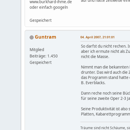
auf und hatte zeitweise ei
www.burkhard-ihme.de
oder einfach googeln
Gespeichert
Guntram
04. April 2007, 21:01:01
So darfst du nicht rechen. 
Mitglied
aber ich ermute nicht als 
Beiträge: 1.450
nicht die Masse.
Gespeichert
Nimmt man die bekannten Da
drunter. Das wird auch die
das Programm stand hatte e
B. Everblacks.
Dann reche noch seine Büche
für seine zweite Oper 2-3 
Seine Produktivität ist als
Platten, Kabarettprogramm
Träume sind nicht Schäume, sin