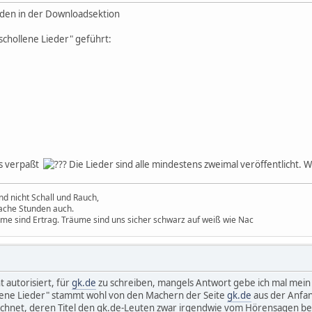
en in der Downloadsektion
schollene Lieder" geführt:
s verpaßt
Die Lieder sind alle mindestens zweimal veröffentlicht.
d nicht Schall und Rauch,
ache Stunden auch.
ume sind Ertrag. Träume sind uns sicher schwarz auf weiß wie Nac
t autorisiert, für
gk.de
zu schreiben, mangels Antwort gebe ich mal mein 
lene Lieder" stammt wohl von den Machern der Seite
gk.de
aus der Anfang
ichnet, deren Titel den gk.de-Leuten zwar irgendwie vom Hörensagen be