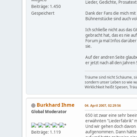
Lieder, Gedichte, Prosatex
Beiträge: 1.450
Gespeichert
Dank der Fans die mich mit 
Bühnenstücke sind auch vol
Ich schließe nicht aus das
gebracht hat, das es nie au
Forum ja mal Infos darüber 
sie.
Auf der andren Seite glaub
er jetzt nach all den Jahren
Träume sind nicht Schäume, sin
sondern unser Leben so wie w
Wirklichkeit heißt Spesen, Trä
Burkhard Ihme
04. April 2007, 02:29:56
Global Moderator
650 ist zwar eine sehr beei
erwähnten "Liederfabrik" m
Und wir gehen doch davon a
aufgenommen. Dann hätte er 
Beiträge: 1.119