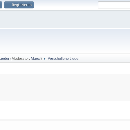
Registrieren
 Lieder
(Moderator:
Maexl
)
Verschollene Lieder
►