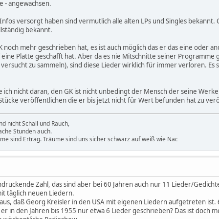
te - angewachsen.
Infos versorgt haben sind vermutlich alle alten LPs und Singles bekannt.
lständig bekannt.
 GK noch mehr geschrieben hat, es ist auch möglich das er das eine oder
f eine Platte geschafft hat. Aber da es nie Mitschnitte seiner Programme
versucht zu sammeln), sind diese Lieder wirklich für immer verloren. Es 
e ich nicht daran, den GK ist nicht unbedingt der Mensch der seine Werke
 Stücke veröffentlichen die er bis jetzt nicht für Wert befunden hat zu ver
d nicht Schall und Rauch,
ache Stunden auch.
ume sind Ertrag. Träume sind uns sicher schwarz auf weiß wie Nac
ndruckende Zahl, das sind aber bei 60 Jahren auch nur 11 Lieder/Gedichte 
it täglich neuen Liedern.
us, daß Georg Kreisler in den USA mit eigenen Liedern aufgetreten ist. 
in den Jahren bis 1955 nur etwa 6 Lieder geschrieben? Das ist doch mehr 