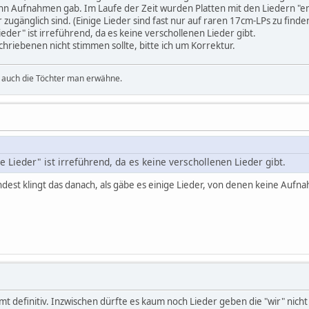
n Aufnahmen gab. Im Laufe der Zeit wurden Platten mit den Liedern "entd
er zugänglich sind. (Einige Lieder sind fast nur auf raren 17cm-LPs zu fin
ieder" ist irreführend, da es keine verschollenen Lieder gibt.
iebenen nicht stimmen sollte, bitte ich um Korrektur.
- auch die Töchter man erwähne.
e Lieder" ist irreführend, da es keine verschollenen Lieder gibt.
est klingt das danach, als gäbe es einige Lieder, von denen keine Aufna
t definitiv. Inzwischen dürfte es kaum noch Lieder geben die "wir" nicht 