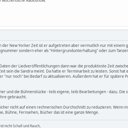
ne wöchentliche Radioshow.
In der New Yorker Zeit ist er aufgetreten aber vermutlich nur mit einem ger
Zugnummer sondern eher als "Hintergrundunterhaltung" oder zum Tanzen. E
ten der Liedveröffentlichungen dann war die produktivste Zeit zwischen
 Zeit sein die Sandra meint. Da hatte er Terminarbeit zu leisten. Sonst
r "nur noch" bei Bedarf zu aktualisieren. Außerdem hat er für spätere 
r und die Bühnenstücke - teils eigene, teils Bearbeitungen - dazu. Die si
Jahre gebraucht.
o sicher nicht auf einen rechnerischen Durchschnitt zu reduzieren. Wenn ma
e, Bühne, Fernsehen, Bücher das ist eine ganze Menge.
d nicht Schall und Rauch,