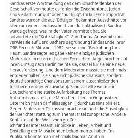
Sandras erste Wortmeldung galt dem Schachteldenken der
Gesellschaft von heute: es fehlen die Zwischentöne. Juden
sind vielfach "nur gut" oder "nur klug". Im kurzen Filmporträt
Sandras wurden die aus "Böttiger" bekannten Ausschnitte vor
allem um einen Liedausschnitt von dort aktualisiert. Sandra
wurde gefragt, was ihr der Vater vermittelt hat. Sie
antwortete mit "Kritikfähigkeit". Zum Thema Antisemitismus
verwies sie auf Gerd Bachers Begründung für das Ende ihrer
ORF-Fernseh-Mitarbeit 1982, sie sei eine "Bedrohung fürs
Haus". Sandra sagte, es gäbe keinen einzigen jüdischen
Moderator im österreichischen Fernsehen. Angesprochen auf
ihren Umzug nach Berlin meinte sie, das sei für sie eine neue
Herausforderung. Und dem Moderator musste sie mehrmals
entgegenhalten, sie singe nicht jüdische Chansons, sondern
deutschsprachige Chansons (um seinem ausschließenden
Insistieren entgegenzuwirken). Sandra stellte weiters in
Deutschland eine starke Aufarbeitung des Themas
Antisemitismus fest, die Menschen seien im Gegensatz zu
Österreich ("Man darf alles sagen.") durchaus sensibilisiert.
Gegen Schluss der Diskussion brachte sie noch die Einseitigkeit
der Berichterstattung zum Thema Israel zur Sprache. Andere
Konflikte auf der Welt seien größer.
Ich fand es interessant, Einblicke in Leben, Arbeit und
Einstellung der Mitwirkenden bekommen zu haben. Im
Publikum konnte man mehrmals Dagmar Anuth in