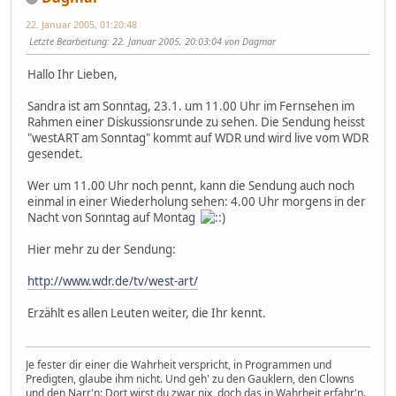
22. Januar 2005, 01:20:48
Letzte Bearbeitung
: 22. Januar 2005, 20:03:04 von Dagmar
Hallo Ihr Lieben,
Sandra ist am Sonntag, 23.1. um 11.00 Uhr im Fernsehen im
Rahmen einer Diskussionsrunde zu sehen. Die Sendung heisst
"westART am Sonntag" kommt auf WDR und wird live vom WDR
gesendet.
Wer um 11.00 Uhr noch pennt, kann die Sendung auch noch
einmal in einer Wiederholung sehen: 4.00 Uhr morgens in der
Nacht von Sonntag auf Montag
Hier mehr zu der Sendung:
http://www.wdr.de/tv/west-art/
Erzählt es allen Leuten weiter, die Ihr kennt.
Je fester dir einer die Wahrheit verspricht, in Programmen und
Predigten, glaube ihm nicht. Und geh' zu den Gauklern, den Clowns
und den Narr'n: Dort wirst du zwar nix, doch das in Wahrheit erfahr'n.