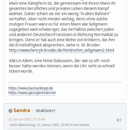
eben eine Kämpferin ist, die gemeinsam mit ihrem Mann ihr
gesamtes berufliches und privates Leben diesem Kampf
widmet. Daher schien sie mir ein wenig "in alten Bahnen"
verhaftet. Aber nicht minder wichtig, denn ohne solche
mutigen Frauen wäre es für einen Mann wie Seligmann
zugegeben weit schwieriger, das Verhältnis zwischen Juden
und anderen Deutschen/Franzosen in Richtung Normalität zu
bringen. Denn er hat auch eine Reihe von Kritikern, die ihm
die Ernsthaftigkeit absprechen, siehe H. M. Broder:
http://www.henryk-broder.de/html/schm_seligmann2.html
Alles in Allem, eine feine Diskussion, die- wie so oft- noch
besser hätte werden können, wenn die Uhr nicht so schnell
ticken würde.
https://www.bastiankopp.de
https://www.georgkreisler.net
Sandra
deaktiviert
23. Januar 2005, 21:56:40
#7
Letzte Bearbeitung
: 23. Januar 2005, 22:04:55 von sandra