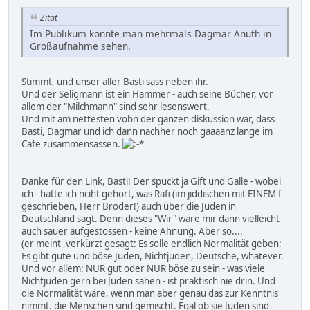
Zitat
Im Publikum konnte man mehrmals Dagmar Anuth in
Großaufnahme sehen.
Stimmt, und unser aller Basti sass neben ihr.
Und der Seligmann ist ein Hammer - auch seine Bücher, vor
allem der "Milchmann" sind sehr lesenswert.
Und mit am nettesten vobn der ganzen diskussion war, dass
Basti, Dagmar und ich dann nachher noch gaaaanz lange im
Cafe zusammensassen.
Danke für den Link, Basti! Der spuckt ja Gift und Galle - wobei
ich - hätte ich nciht gehört, was Rafi (im jiddischen mit EINEM f
geschrieben, Herr Broder!) auch über die Juden in
Deutschland sagt. Denn dieses "Wir" wäre mir dann vielleicht
auch sauer aufgestossen - keine Ahnung. Aber so....
(er meint ,verkürzt gesagt: Es solle endlich Normalität geben:
Es gibt gute und böse Juden, Nichtjuden, Deutsche, whatever.
Und vor allem: NUR gut oder NUR böse zu sein - was viele
Nichtjuden gern bei Juden sähen - ist praktisch nie drin. Und
die Normalität wäre, wenn man aber genau das zur Kenntnis
nimmt. die Menschen sind gemischt. Egal ob sie Juden sind