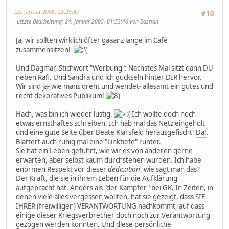
23. Januar 2005, 23:29:47
#10
Letzte Bearbeitung
: 24. Januar 2005, 01:53:46 von Bastian
Ja, wir sollten wirklich öfter gaaanz lange im Café
zusammensitzen!
Und Dagmar, Stichwort "Werbung": Nächstes Mal sitzt dann DU
neben Rafi. Und Sandra und ich guckseln hinter DIR hervor.
Wir sind ja- wie mans dreht und wendet- allesamt ein gutes und
recht dekoratives Publikum!
Hach, was bin ich wieder lustig.
Ich wollte doch noch
etwas ernsthaftes schreiben. Ich hab mal das Netz eingeholt
und eine gute Seite über Beate Klarsfeld herausgefischt:
Da!
.
Blättert auch ruhig mal eine "Linktiefe" runter.
Sie hat ein Leben geführt, wie wir es von anderen gerne
erwarten, aber selbst kaum durchstehen würden. Ich habe
enormen Respekt vor dieser
dedication
, wie sagt man das?
Der Kraft, die sie in ihrem Leben für die Aufklärung
aufgebracht hat. Anders als "der Kämpfer" bei GK. In Zeiten, in
denen viele alles vergessen wollten, hat sie gezeigt, dass SIE
IHRER (freiwilligen) VERANTWORTUNG nachkommt, auf dass
einige dieser Kriegsverbrecher doch noch zur Verantwortung
gezogen werden konnten. Und diese persönliche