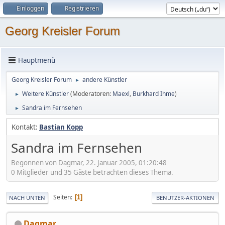
Einloggen
Registrieren
Georg Kreisler Forum
Hauptmenü
Georg Kreisler Forum
andere Künstler
►
Weitere Künstler
(Moderatoren:
Maexl
,
Burkhard Ihme
)
►
Sandra im Fernsehen
►
Kontakt:
Bastian Kopp
Sandra im Fernsehen
Begonnen von Dagmar, 22. Januar 2005, 01:20:48
0 Mitglieder und 35 Gäste betrachten dieses Thema.
Seiten
1
NACH UNTEN
BENUTZER-AKTIONEN
Dagmar