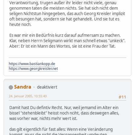
Verantwortung, trugen außer ihr leider nicht viele, genau
genommen taten die meisten nichts. Sie hat sich nicht dem
seligen Nichtstun hingegeben, das auch Georg Kreisler implizit
oft besungen hat, sondern sie hat gehandelt. Und sie tut es
heute noch.
Es war mir ein Bedürfnis kurz darauf aufmersam zu machen.
Klar, neben Herrn Seligmann wirkt man schnell etwas "unkeck".
Aber: Er ist ein Mann des Wortes, sie ist eine Frau der Tat.
https://www.bastiankopp.de
https://www.georgkreisler.net
Sandra
deaktiviert
24. Januar 2005, 10:55:40
#11
Damit hast Du defintiv Recht. Nur, weil jemamd im Alter ein
bissel "stehenbleibt" heisst noch nciht, dass deswegen alles,
was vorher war, nichts mehr wert ist.
das gilt eigentlich für fast alles: Wenn eine Veränderung
kommt, muss die nicht die Vergangenheit umdeuten.