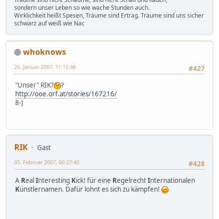
sondern unser Leben so wie wache Stunden auch.
Wirklichkeit heißt Spesen, Träume sind Ertrag. Träume sind uns sicher
schwarz auf weiß wie Nac
whoknows
26. Januar 2007, 11:16:46
#427
"Unser" RIK?
?
http://ooe.orf.at/stories/167216/
8-)
RIK
Gast
05. Februar 2007, 00:27:40
#428
A
R
eal
I
nteresting
K
ick! für eine
R
egelrecht
I
nternationalen
K
ünstlernamen. Dafür lohnt es sich zu kämpfen!