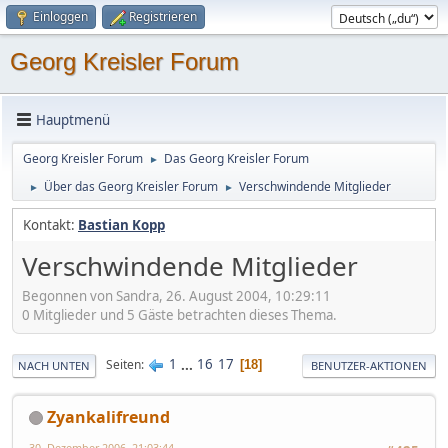
Einloggen
Registrieren
Georg Kreisler Forum
Hauptmenü
Georg Kreisler Forum
Das Georg Kreisler Forum
►
Über das Georg Kreisler Forum
Verschwindende Mitglieder
►
►
Kontakt:
Bastian Kopp
Verschwindende Mitglieder
Begonnen von Sandra, 26. August 2004, 10:29:11
0 Mitglieder und 5 Gäste betrachten dieses Thema.
1
...
16
17
Seiten
18
NACH UNTEN
BENUTZER-AKTIONEN
Zyankalifreund
30. Dezember 2006, 21:03:44