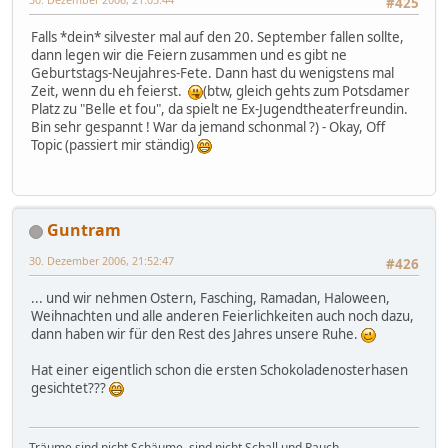
#425
Falls *dein* silvester mal auf den 20. September fallen sollte,
dann legen wir die Feiern zusammen und es gibt ne
Geburtstags-Neujahres-Fete. Dann hast du wenigstens mal
Zeit, wenn du eh feierst.
(btw, gleich gehts zum Potsdamer
Platz zu "Belle et fou", da spielt ne Ex-Jugendtheaterfreundin.
Bin sehr gespannt ! War da jemand schonmal ?) - Okay, Off
Topic (passiert mir ständig)
Guntram
30. Dezember 2006, 21:52:47
#426
... und wir nehmen Ostern, Fasching, Ramadan, Haloween,
Weihnachten und alle anderen Feierlichkeiten auch noch dazu,
dann haben wir für den Rest des Jahres unsere Ruhe.
Hat einer eigentlich schon die ersten Schokoladenosterhasen
gesichtet???
Träume sind nicht Schäume, sind nicht Schall und Rauch,