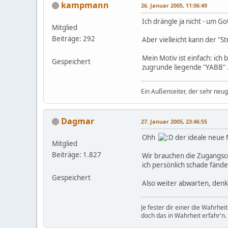
kampmann
26. Januar 2005, 11:06:49
Ich drängle ja nicht - um Got
Mitglied
Beiträge: 292
Aber vielleicht kann der "St
Mein Motiv ist einfach: ich
Gespeichert
zugrunde liegende "YABB" .
Ein Außenseiter, der sehr neugi
Dagmar
27. Januar 2005, 23:46:55
Ohh
der ideale neue
Mitglied
Beiträge: 1.827
Wir brauchen die Zugangsco
ich persönlich schade fänd
Gespeichert
Also weiter abwarten, denke
Je fester dir einer die Wahrhe
doch das in Wahrheit erfahr'n.