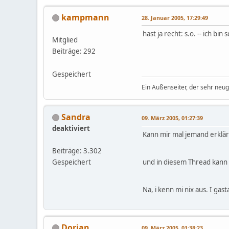
kampmann
28. Januar 2005, 17:29:49
hast ja recht: s.o. -- ich bin s
Mitglied
Beiträge: 292
Gespeichert
Ein Außenseiter, der sehr neugi
Sandra
09. März 2005, 01:27:39
deaktiviert
Kann mir mal jemand erklär
Beiträge: 3.302
Gespeichert
und in diesem Thread kann i
Na, i kenn mi nix aus. I gast
Dorian
09. März 2005, 01:38:23