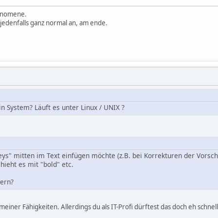
hänomene.
edenfalls ganz normal an, am ende.
in System? Läuft es unter Linux / UNIX ?
eys" mitten im Text einfügen möchte (z.B. bei Korrekturen der Vors
hieht es mit "bold" etc.
dern?
b meiner Fähigkeiten. Allerdings du als IT-Profi dürftest das doch eh schn