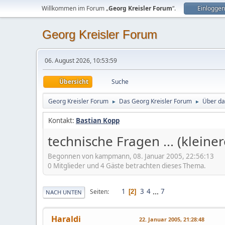
Willkommen im Forum „
Georg Kreisler Forum
“.
Einloggen
Georg Kreisler Forum
06. August 2026, 10:53:59
Übersicht
Suche
Georg Kreisler Forum
Das Georg Kreisler Forum
Über da
►
►
Kontakt:
Bastian Kopp
technische Fragen ... (klein
Begonnen von kampmann, 08. Januar 2005, 22:56:13
0 Mitglieder und 4 Gäste betrachten dieses Thema.
1
3
4
...
7
Seiten
2
NACH UNTEN
Haraldi
22. Januar 2005, 21:28:48