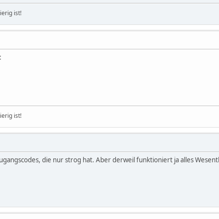
erig ist!
:
erig ist!
gangscodes, die nur strog hat. Aber derweil funktioniert ja alles Wesentli