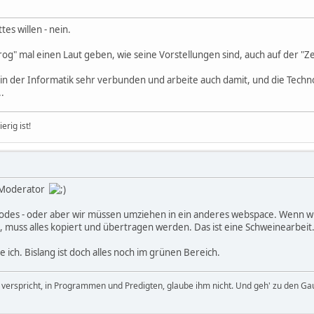
tes willen - nein.
rog" mal einen Laut geben, wie seine Vorstellungen sind, auch auf der "Zei
 bin der Informatik sehr verbunden und arbeite auch damit, und die Technol
.
erig ist!
 Moderator
des - oder aber wir müssen umziehen in ein anderes webspace. Wenn wir 
e, muss alles kopiert und übertragen werden. Das ist eine Schweinearbeit
 ich. Bislang ist doch alles noch im grünen Bereich.
it verspricht, in Programmen und Predigten, glaube ihm nicht. Und geh' zu den Ga