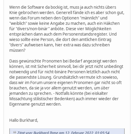
Wenn die Software da bockig ist, muss ja auch nichts übers
Knie gebrochen werden. Generell fände ich es aber schon gut,
wenn das Forum neben den Optionen "männlich" und
"weiblich" sowie keine Angabe zu machen, auch ein Häkchen
für "divers/non-binär" anböte. Diese vier Möglichkeiten
entsprächen dann auch dem Personenstandsregister. Und
wieso sollte eine Person, die dort den amtlichen Eintrag
"divers" aufweisen kann, hier extra was dazu schreiben
müssen?
Dass gewünschte Pronomen bei Bedarf angezeigt werden
können, ist mit Sicherheit sinnvoll, bei dir jetzt nicht unbedingt
notwendig und für nicht-binäre Personen letztlich auch nicht
die passendste Lösung. Grundsätzlich vermute ich sowieso,
dass wir im Forum unsere eigenen Pronomen gar nicht so oft
brauchen, da sie ja vor allem genutzt werden, um
über
jemanden zu sprechen. - Notfalls könnte (bei eiskalter
Missachtung stilistischer Bedenken) auch immer wieder der
Eigenname genutzt werden.
Hallo Burkhard,
Zitat von: Burkhard Ihme am 12. Februar 2022, 01:05:54