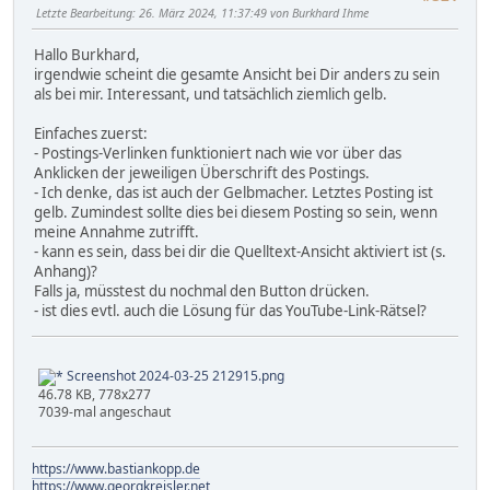
Letzte Bearbeitung
: 26. März 2024, 11:37:49 von Burkhard Ihme
Hallo Burkhard,
irgendwie scheint die gesamte Ansicht bei Dir anders zu sein
als bei mir. Interessant, und tatsächlich ziemlich gelb.
Einfaches zuerst:
- Postings-Verlinken funktioniert nach wie vor über das
Anklicken der jeweiligen Überschrift des Postings.
- Ich denke, das ist auch der Gelbmacher. Letztes Posting ist
gelb. Zumindest sollte dies bei diesem Posting so sein, wenn
meine Annahme zutrifft.
- kann es sein, dass bei dir die Quelltext-Ansicht aktiviert ist (s.
Anhang)?
Falls ja, müsstest du nochmal den Button drücken.
- ist dies evtl. auch die Lösung für das YouTube-Link-Rätsel?
Screenshot 2024-03-25 212915.png
46.78 KB, 778x277
7039-mal angeschaut
https://www.bastiankopp.de
https://www.georgkreisler.net