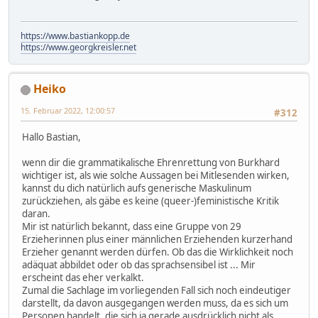
https://www.bastiankopp.de
https://www.georgkreisler.net
Heiko
15. Februar 2022, 12:00:57
#312
Hallo Bastian,
wenn dir die grammatikalische Ehrenrettung von Burkhard
wichtiger ist, als wie solche Aussagen bei Mitlesenden wirken,
kannst du dich natürlich aufs generische Maskulinum
zurückziehen, als gäbe es keine (queer-)feministische Kritik
daran.
Mir ist natürlich bekannt, dass eine Gruppe von 29
Erzieherinnen plus einer männlichen Erziehenden kurzerhand
Erzieher genannt werden dürfen. Ob das die Wirklichkeit noch
adäquat abbildet oder ob das sprachsensibel ist ... Mir
erscheint das eher verkalkt.
Zumal die Sachlage im vorliegenden Fall sich noch eindeutiger
darstellt, da davon ausgegangen werden muss, da es sich um
Personen handelt, die sich ja gerade ausdrücklich nicht als