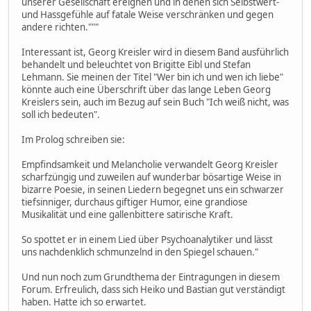
unserer Gesellschaft ereignen und in denen sich Selbstwert-
und Hassgefühle auf fatale Weise verschränken und gegen
andere richten."""
Interessant ist, Georg Kreisler wird in diesem Band ausführlich
behandelt und beleuchtet von Brigitte Eibl und Stefan
Lehmann. Sie meinen der Titel "Wer bin ich und wen ich liebe"
könnte auch eine Überschrift über das lange Leben Georg
Kreislers sein, auch im Bezug auf sein Buch "Ich weiß nicht, was
soll ich bedeuten".
Im Prolog schreiben sie:
Empfindsamkeit und Melancholie verwandelt Georg Kreisler
scharfzüngig und zuweilen auf wunderbar bösartige Weise in
bizarre Poesie, in seinen Liedern begegnet uns ein schwarzer
tiefsinniger, durchaus giftiger Humor, eine grandiose
Musikalität und eine gallenbittere satirische Kraft.
So spottet er in einem Lied über Psychoanalytiker und lässt
uns nachdenklich schmunzelnd in den Spiegel schauen."
Und nun noch zum Grundthema der Eintragungen in diesem
Forum. Erfreulich, dass sich Heiko und Bastian gut verständigt
haben. Hatte ich so erwartet.