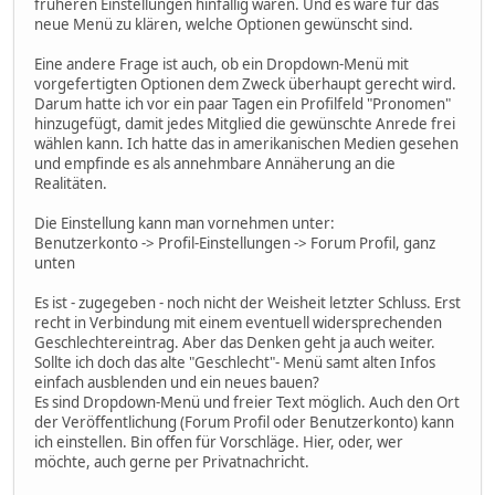
früheren Einstellungen hinfällig wären. Und es wäre für das
neue Menü zu klären, welche Optionen gewünscht sind.
Eine andere Frage ist auch, ob ein Dropdown-Menü mit
vorgefertigten Optionen dem Zweck überhaupt gerecht wird.
Darum hatte ich vor ein paar Tagen ein Profilfeld "Pronomen"
hinzugefügt, damit jedes Mitglied die gewünschte Anrede frei
wählen kann. Ich hatte das in amerikanischen Medien gesehen
und empfinde es als annehmbare Annäherung an die
Realitäten.
Die Einstellung kann man vornehmen unter:
Benutzerkonto -> Profil-Einstellungen -> Forum Profil, ganz
unten
Es ist - zugegeben - noch nicht der Weisheit letzter Schluss. Erst
recht in Verbindung mit einem eventuell widersprechenden
Geschlechtereintrag. Aber das Denken geht ja auch weiter.
Sollte ich doch das alte "Geschlecht"- Menü samt alten Infos
einfach ausblenden und ein neues bauen?
Es sind Dropdown-Menü und freier Text möglich. Auch den Ort
der Veröffentlichung (Forum Profil oder Benutzerkonto) kann
ich einstellen. Bin offen für Vorschläge. Hier, oder, wer
möchte, auch gerne per Privatnachricht.