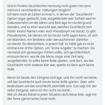
Sind in Punkto Geschlechternennung nicht guten Herzens
mehrere verschiedene Haltungen möglich?
Ich kann mich an Zeiten erinnern, in denen die "Geschlecht"-
Option sogar gelöscht, bzw. ausgeblendet war. Einfach weil im
Diskussionsforum die Ideen und Beiträge im Vordergrund
standen, und es eher wurscht war, welches Geschlecht sich
hinter einem Namen oder auch Pseudonym versteckt. Es gibt
Pseudonyme, bei denen ich bis heute nicht sagen kann, ob sich
ein Männlein, ein Weiblein oder werauchimmer dahinter
versteckt. Ein Menschlein, in jedem Fall. In YaBB gab es nicht
einmal eine dritte Option, um "keine Angabe" zu machen. Da
niemand sich gezwungen fühlen sollte, sich geschlechtlich
einzusortieren, wurde das Menü sogar eine Zeit lang
ausgeblendet. Es sollte keine Rolle spielen, und dort, wo das
Geschlecht nicht sowieso klar war, spielte es dann auch keine
Rolle.
Wenn ich heute den Zeitgeist befrage, und ihn recht verstehe,
soll das Geschlecht auch heute keine Rolle spielen. Aber sehr
bedeutsam soll das Geschlecht ebenfalls sein. Das sagt mir der
selbe Zeitgeist, wenn ich ihn recht verstehe.
Wie ich dieses Rätsel in jeder Situation aufs Neue löse, sagt mir
der feine (generische) Geist nicht.