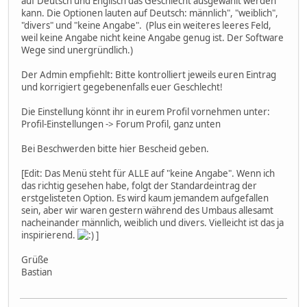
auf Deutsch und Englisch das Geschlecht ausgewählt werden
kann. Die Optionen lauten auf Deutsch: männlich", "weiblich",
"divers" und "keine Angabe". (Plus ein weiteres leeres Feld,
weil keine Angabe nicht keine Angabe genug ist. Der Software
Wege sind unergründlich.)
Der Admin empfiehlt: Bitte kontrolliert jeweils euren Eintrag
und korrigiert gegebenenfalls euer Geschlecht!
Die Einstellung könnt ihr in eurem Profil vornehmen unter:
Profil-Einstellungen -> Forum Profil, ganz unten
Bei Beschwerden bitte hier Bescheid geben.
[Edit: Das Menü steht für ALLE auf "keine Angabe". Wenn ich
das richtig gesehen habe, folgt der Standardeintrag der
erstgelisteten Option. Es wird kaum jemandem aufgefallen
sein, aber wir waren gestern während des Umbaus allesamt
nacheinander männlich, weiblich und divers. Vielleicht ist das ja
inspirierend.
]
Grüße
Bastian