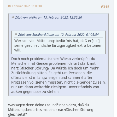
18. Februar 2022, 11:00:04
#315
Zitat von: Heiko am 13. Februar 2022, 12:36:20
Zitat von: Burkhard Ihme am 12. Februar 2022, 01:05:54
Wer soll viel Mitteilungsbedürfnis hat, daß er[sic!]
seine geschlechtliche Einzigartigkeit extra betonen
will,
Doch noch problematischer: Wieso verknüpfst du
Menschen mit Genderproblemen derart stark mit
narzißtischer Störung? Da würde ich doch um mehr
Zurückhaltung bitten. Es geht um Personen, die
oftmals erst in langwierigen und schmerzhaften
Prozessen vollziehen mussten, nicht cis-Gender zu sein,
nur um dann weiterhin riesigem Unverständnis von
außen gegenüber zu stehen.
Was sagen denn deine Freund*innen dazu, daß du
Mitteilungsbedürfnis mit einer narzißtischen Störung
gleichsetzt?