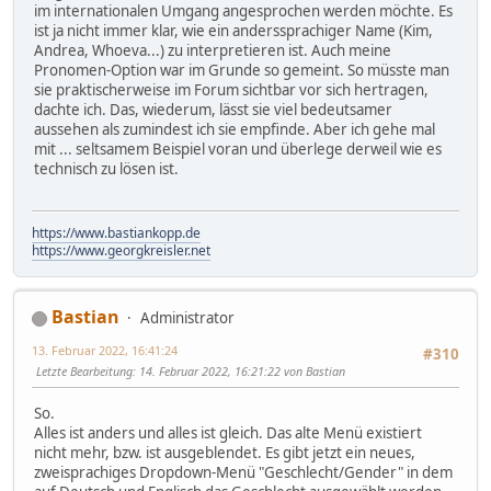
im internationalen Umgang angesprochen werden möchte. Es
ist ja nicht immer klar, wie ein anderssprachiger Name (Kim,
Andrea, Whoeva...) zu interpretieren ist. Auch meine
Pronomen-Option war im Grunde so gemeint. So müsste man
sie praktischerweise im Forum sichtbar vor sich hertragen,
dachte ich. Das, wiederum, lässt sie viel bedeutsamer
aussehen als zumindest ich sie empfinde. Aber ich gehe mal
mit ... seltsamem Beispiel voran und überlege derweil wie es
technisch zu lösen ist.
https://www.bastiankopp.de
https://www.georgkreisler.net
Bastian
Administrator
13. Februar 2022, 16:41:24
#310
Letzte Bearbeitung
: 14. Februar 2022, 16:21:22 von Bastian
So.
Alles ist anders und alles ist gleich. Das alte Menü existiert
nicht mehr, bzw. ist ausgeblendet. Es gibt jetzt ein neues,
zweisprachiges Dropdown-Menü "Geschlecht/Gender" in dem