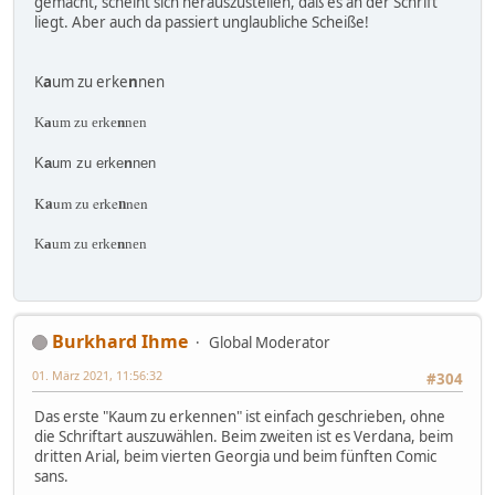
gemacht, scheint sich herauszustellen, daß es an der Schrift
liegt. Aber auch da passiert unglaubliche Scheiße!
K
a
um zu erke
n
nen
K
a
um zu erke
n
nen
K
a
um zu erke
n
nen
a
n
K
um zu erke
nen
K
a
um zu erke
n
nen
Burkhard Ihme
Global Moderator
01. März 2021, 11:56:32
#304
Das erste "Kaum zu erkennen" ist einfach geschrieben, ohne
die Schriftart auszuwählen. Beim zweiten ist es Verdana, beim
dritten Arial, beim vierten Georgia und beim fünften Comic
sans.