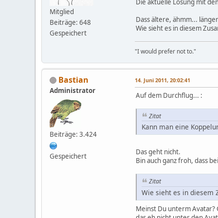
Die aktuelle Lösung mit dem
Mitglied
Dass ältere, ähmm... länge
Beiträge: 648
Wie sieht es in diesem Zus
Gespeichert
"I would prefer not to."
Bastian
14. Juni 2011, 20:02:41
Administrator
Auf dem Durchflug... :
Zitat
Kann man eine Koppelun
Beiträge: 3.424
Das geht nicht.
Gespeichert
Bin auch ganz froh, dass b
Zitat
Wie sieht es in diesem
Meinst Du unterm Avatar? Ge
das eh nicht unter den Ava