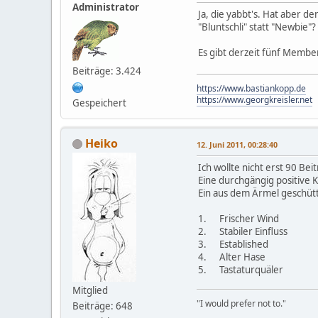
Administrator
Ja, die yabbt's. Hat aber d
"Bluntschli" statt "Newbie"
Es gibt derzeit fünf Membe
Beiträge: 3.424
https://www.bastiankopp.de
https://www.georgkreisler.net
Gespeichert
Heiko
12. Juni 2011, 00:28:40
Ich wollte nicht erst 90 Be
Eine durchgängig positive 
Ein aus dem Ärmel geschüt
1. Frischer Wind
2. Stabiler Einfluss
3. Established
4. Alter Hase
5. Tastaturquäler
Mitglied
"I would prefer not to."
Beiträge: 648