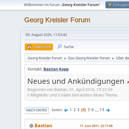
Willkommen im Forum „
Georg Kreisler Forum
“.
Einloggen
Georg Kreisler Forum
09. August 2026, 11:03:42
Übersicht
Suche
Georg Kreisler Forum
Das Georg Kreisler Forum
Über da
►
►
Kontakt:
Bastian Kopp
Neues und Ankündigungen
Begonnen von Bastian, 01. April 2010, 19:22:59
0 Mitglieder und 3 Gäste betrachten dieses Thema.
1
2
3
5
6
...
13
Seiten
4
NACH UNTEN
Bastian
11. Juni 2011, 22:11:08