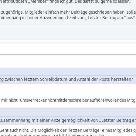
 attributlosen ,,Member" finde ich gut. Das darfst du gerne so lassen.
r zugehörige, Mitglieder einfach mehr Beiträge geschrieben haben, soll 
ammenhang mit einer Anzeigemöglichkeit von ,,Letzter Beitrag am:" aus?
g zwischen letztem Schreibdatum und Anzahl der Posts herstellen?
ei mir nicht "umsverreckennichtmitdemschreibenaufhörenwollendes Mitgli
 Zusammenhang mit einer Anzeigemöglichkeit von ,,Letzter Beitrag a
ht auch nicht. Die Möglichkeit der "letzten Beiträge" eines Mitgliedes gi
tar setzen, weil es irgendwie nach Schreibzwang aussähe.