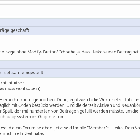
räge geschafft!
er einzige ohne Modify- Button? Ich sehe ja, dass Heiko seinen Beitrag hat
r seltsam eingestellt
cht intuitiv*:
as muss wohl so sein)
Hierarchie runtergebrochen. Denn, egal wie ich die Werte setze, führt es
äglich mit Orden bestückt werden. Und die derzeit Aktiven und Neuankö
er Spalt, der mit hunderten von Beiträgen gefüllt werden müsste, um die 
elohnungssystem ins Gegenteil um.
uen
, die ein Forum beleben. Jetzt seid Ihr alle "Member"s. Heiko, Dein Vor
wenn ich mehr Zeit habe.