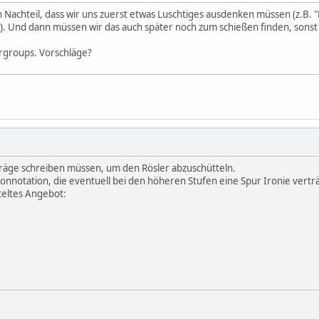
en Nachteil, dass wir uns zuerst etwas Luschtiges ausdenken müssen (z.B. "
? ). Und dann müssen wir das auch später noch zum schießen finden, sonst
rgroups. Vorschläge?
iträge schreiben müssen, um den Rösler abzuschütteln.
Konnotation, die eventuell bei den höheren Stufen eine Spur Ironie vert
teltes Angebot: