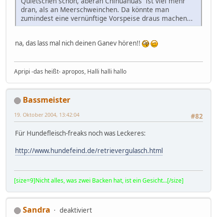
Quietschen schon, aberan Chihuahuas ist viel mehr
dran, als an Meerschweinchen. Da könnte man
zumindest eine vernünftige Vorspeise draus machen...
na, das lass mal nich deinen Ganev hören!!
Apripi -das heißt- apropos, Halli halli hallo
Bassmeister
19. Oktober 2004, 13:42:04
#82
Für Hundefleisch-freaks noch was Leckeres:
http://www.hundefeind.de/retrievergulasch.html
[size=9]Nicht alles, was zwei Backen hat, ist ein Gesicht...[/size]
Sandra
deaktiviert