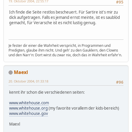
19. Oktober 2004, 22:55:17
#95
Ich finde die Seite restlos bescheuert. Für Sartire ist's mir zu
dick aufgetragen. Falls es jemand ernst meinte, ist es saublöd
gemacht, für Verarsche ist es nicht lustig genug.
Je fester dir einer die Wahrheit verspricht, in Programmen und
Predigten, glaube ihm nicht. Und geh' zu den Gauklern, den Clowns
und den Narr'n: Dort wirst du zwar nix, doch das in Wahrheit erfahr'n.
Maexl
20. Oktober 2004, 01:33:18
#96
kennt ihr schon die verschiedenen seiten:
www.whitehouse.com
www.whitehouse.org
(my favorite vorallem der kids-bereich)
www.whitehouse.gov
Maexl