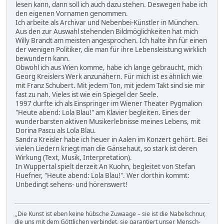
lesen kann, dann soll ich auch dazu stehen. Deswegen habe ich
den eigenen Vornamen genommen.
Ich arbeite als Archivar und Nebenbei-Künstler in München.
Aus den zur Auswahl stehenden Bildmöglichkeiten hat mich
Willy Brandt am meisten angesprochen. Ich halte ihn für einen
der wenigen Politiker, die man für ihre Lebensleistung wirklich
bewundern kann.
Obwohl ich aus Wien komme, habe ich lange gebraucht, mich
Georg Kreislers Werk anzunähern. Für mich ist es ähnlich wie
mit Franz Schubert. Mit jedem Ton, mit jedem Takt sind sie mir
fast zu nah. Vieles ist wie ein Spiegel der Seele.
1997 durfte ich als Einspringer im Wiener Theater Pygmalion
"Heute abend: Lola Blau!" am Klavier begleiten. Eines der
wunderbarsten aktiven Musikerlebnisse meines Lebens, mit
Dorina Pascu als Lola Blau.
Sandra Kreisler habe ich heuer in Aalen im Konzert gehört. Bei
vielen Liedern kriegt man die Gänsehaut, so stark ist deren
Wirkung (Text, Musik, Interpretation).
In Wuppertal spielt derzeit An Kuohn, begleitet von Stefan
Huefner, "Heute abend: Lola Blau!". Wer dorthin kommt:
Unbedingt sehens- und hörenswert!
,,Die Kunst ist eben keine hübsche Zuwaage – sie ist die Nabelschnur,
die uns mit dem Göttlichen verbindet, sie garantiert unser Mensch-