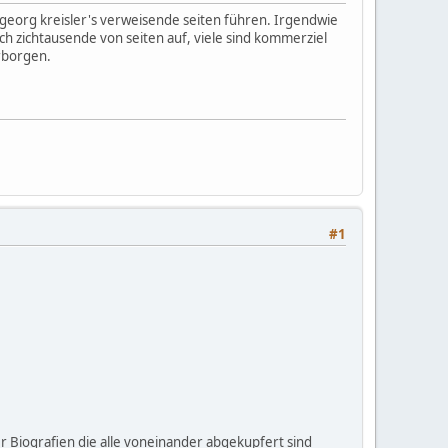
uf georg kreisler's verweisende seiten führen. Irgendwie
ch zichtausende von seiten auf, viele sind kommerziel
erborgen.
#1
er Biografien die alle voneinander abgekupfert sind