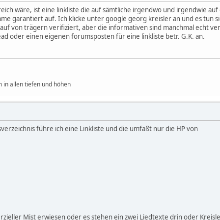
lfreich wäre, ist eine linkliste die auf sämtliche irgendwo und irgendwie a
e garantiert auf. Ich klicke unter google georg kreisler an und es tun si
auf von trägern verifiziert, aber die informativen sind manchmal echt v
ad oder einen eigenen forumsposten für eine linkliste betr. G.K. an.
n in allen tiefen und höhen
sverzeichnis führe ich eine Linkliste und die umfaßt nur die HP von
rzieller Mist erwiesen oder es stehen ein zwei Liedtexte drin oder Kreisl