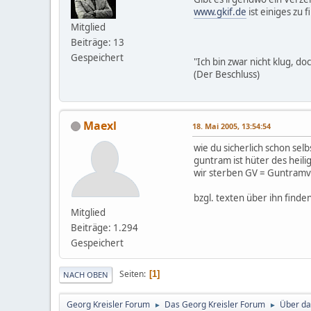
www.gkif.de
ist einiges zu f
Mitglied
Beiträge: 13
Gespeichert
"Ich bin zwar nicht klug, d
(Der Beschluss)
Maexl
18. Mai 2005, 13:54:54
wie du sicherlich schon sel
guntram ist hüter des heili
wir sterben GV = Guntramve
bzgl. texten über ihn finden
Mitglied
Beiträge: 1.294
Gespeichert
Seiten
1
NACH OBEN
Georg Kreisler Forum
Das Georg Kreisler Forum
Über da
►
►