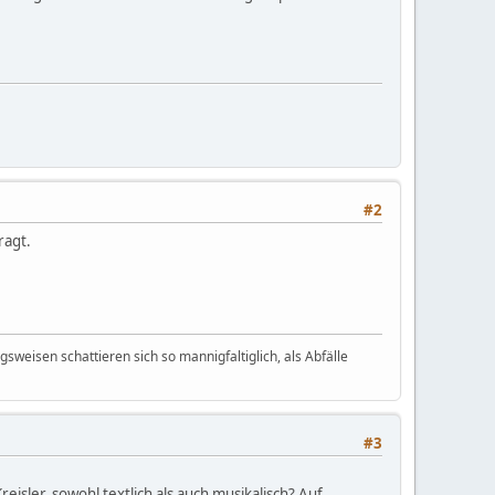
#2
ragt.
weisen schattieren sich so mannigfaltiglich, als Abfälle
#3
isler, sowohl textlich als auch musikalisch? Auf