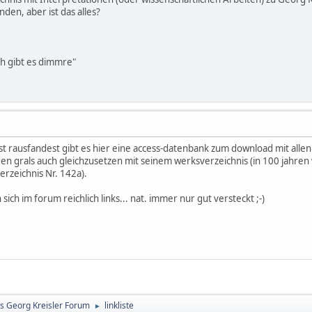
inden, aber ist das alles?
och gibt es dimmre"
bst rausfandest gibt es hier eine access-datenbank zum download mit allen 
gen grals auch gleichzusetzen mit seinem werksverzeichnis (in 100 jahre
rzeichnis Nr. 142a).
 sich im forum reichlich links... nat. immer nur gut versteckt ;-)
s Georg Kreisler Forum
linkliste
►