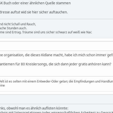
GK Buch oder einer ähnlichen Quelle stammen
esse auftut wid sie hier sicher auftauchen.
d nicht Schall und Rauch,
ache Stunden auch.
ume sind Ertrag. Träume sind uns sicher schwarz auf weiß wie Nac
eine organisation, die dieses Kidlane macht, habe ich mich schon immer gef
antiemen für 80 Kreislersongs, die sich dann jeder gratis anhören kann?
Welt ist es selten mit einem Entweder-Oder getan; die Empfindungen und Handlungs
eine
nks, obwohl man es ähnlich auflisten könnte:
chnis mit Interpretationen (oder wissenschaftlichen Arbeiten) zu Georg Kre