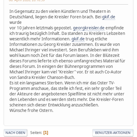
In Gegensatz zu den vielen Künstlern und Theatern in
Deutschland, liegen die Kreisler Foren brach. Bei
gkif.de
wurde
vor 10 Jahren letztmals gepostet.
georgkreisler.de
empfinde
ich traurig bezüglich Inhalt. Da standen zu Kreislers Lebzeiten
wesentlich mehr Informationen.
gkif.de
trug etliche
Informationen zu Georg Kreisler zusammen. Es wurde von
Michael Ihringer viel investiert. Sein Berufsleben wird ihm
wohl kaum noch Zeit für das Forum lassen. In der Blütezeit
dieses Forums lieferte ich ebenso umfangreiches Material für
dieses Forum. In einigen der Bühnenprogrammen von
Michael Ihringer kam viel "Kreisler" vor. Er ist auch Co-Autor
von Sandra Kreisler Chanson-Buch.
Es ist ein langsames Sterben. Wenn ich mir das Oster TV-
Programm anschaue, das stelle ich fest, ein sehr großer Teil
der Akteure der angebotenen Spielfilme ist nicht mehr unter
den Lebenden und es werden stets mehr. Die Kreisler-Foren
scheinen sich dieser Entwicklung anzuschließen.
Wünsche frohe Ostern.
Seiten
1
NACH OBEN
BENUTZER-AKTIONEN