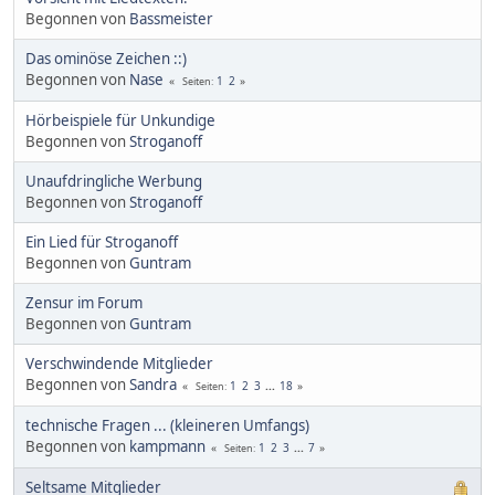
Begonnen von
Bassmeister
Das ominöse Zeichen ::)
Begonnen von
Nase
1
2
Seiten
Hörbeispiele für Unkundige
Begonnen von
Stroganoff
Unaufdringliche Werbung
Begonnen von
Stroganoff
Ein Lied für Stroganoff
Begonnen von
Guntram
Zensur im Forum
Begonnen von
Guntram
Verschwindende Mitglieder
Begonnen von
Sandra
1
2
3
...
18
Seiten
technische Fragen ... (kleineren Umfangs)
Begonnen von
kampmann
1
2
3
...
7
Seiten
Seltsame Mitglieder