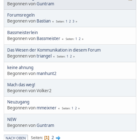
Begonnen von
Guntram
Forumsregeln
Begonnen von
Bastian
1
2
3
Seiten
Bassmeisterlein
Begonnen von
Bassmeister
1
2
Seiten
Das Wesen der Kommunikation in diesem Forum
Begonnen von
triangel
1
2
Seiten
keine ahnung
Begonnen von
manhunt2
Mach das weg!
Begonnen von Volker2
Neuzugang
Begonnen von
mmeixner
1
2
Seiten
NEW
Begonnen von
Guntram
2
Seiten
1
NACH OBEN