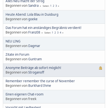
Alles Neu macht der Strog
Begonnen von
Sandra
1
2
3
Seiten
Heute Abend: Lola Blau in Duisburg
Begonnen von
goeke
Das Forum hat ein anständiges Begräbnis verdient!
Begonnen von
Franz08
1
2
3
4
Seiten
NEU LING
Begonnen von
Dagmar
Zitate im Forum
Begonnen von
Guntram
Anonyme Beiträge ab sofort möglich!
Begonnen von
Stroganoff
Remember remember the curse of November
Begonnen von
Burkhard Ihme
Einen eigenen Chat-room
Begonnen von freek
Vorsicht mit Liedtexten!