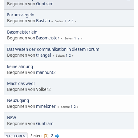
Begonnen von
Guntram
Forumsregeln
Begonnen von
Bastian
1
2
3
Seiten
Bassmeisterlein
Begonnen von
Bassmeister
1
2
Seiten
Das Wesen der Kommunikation in diesem Forum
Begonnen von
triangel
1
2
Seiten
keine ahnung
Begonnen von
manhunt2
Mach das weg!
Begonnen von Volker2
Neuzugang
Begonnen von
mmeixner
1
2
Seiten
NEW
Begonnen von
Guntram
2
Seiten
1
NACH OBEN