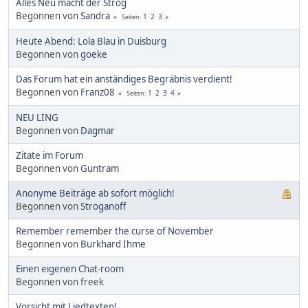
Alles Neu macht der Strog
Begonnen von
Sandra
1
2
3
Seiten
Heute Abend: Lola Blau in Duisburg
Begonnen von
goeke
Das Forum hat ein anständiges Begräbnis verdient!
Begonnen von
Franz08
1
2
3
4
Seiten
NEU LING
Begonnen von
Dagmar
Zitate im Forum
Begonnen von
Guntram
Anonyme Beiträge ab sofort möglich!
Begonnen von
Stroganoff
Remember remember the curse of November
Begonnen von
Burkhard Ihme
Einen eigenen Chat-room
Begonnen von freek
Vorsicht mit Liedtexten!