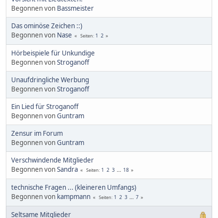
Begonnen von
Bassmeister
Das ominöse Zeichen ::)
Begonnen von
Nase
1
2
Seiten
Hörbeispiele für Unkundige
Begonnen von
Stroganoff
Unaufdringliche Werbung
Begonnen von
Stroganoff
Ein Lied für Stroganoff
Begonnen von
Guntram
Zensur im Forum
Begonnen von
Guntram
Verschwindende Mitglieder
Begonnen von
Sandra
1
2
3
...
18
Seiten
technische Fragen ... (kleineren Umfangs)
Begonnen von
kampmann
1
2
3
...
7
Seiten
Seltsame Mitglieder