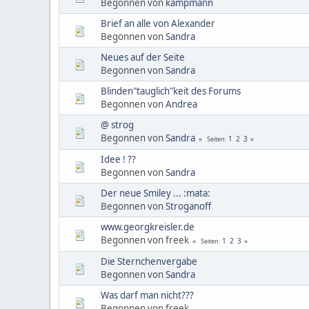
Begonnen von
kampmann
Brief an alle von Alexander
Begonnen von
Sandra
Neues auf der Seite
Begonnen von
Sandra
Blinden"tauglich"keit des Forums
Begonnen von
Andrea
@ strog
Begonnen von
Sandra
1
2
3
Seiten
Idee ! ??
Begonnen von
Sandra
Der neue Smiley ... :mata:
Begonnen von
Stroganoff
www.georgkreisler.de
Begonnen von freek
1
2
3
Seiten
Die Sternchenvergabe
Begonnen von
Sandra
Was darf man nicht???
Begonnen von freek