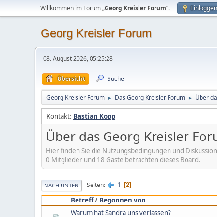
Willkommen im Forum „
Georg Kreisler Forum
“.
Einloggen
Georg Kreisler Forum
08. August 2026, 05:25:28
Übersicht
Suche
Georg Kreisler Forum
Das Georg Kreisler Forum
Über da
►
►
Kontakt:
Bastian Kopp
Über das Georg Kreisler Fo
Hier finden Sie die Nutzungsbedingungen und Diskussion
0 Mitglieder und 18 Gäste betrachten dieses Board.
1
Seiten
2
NACH UNTEN
Betreff
/
Begonnen von
Warum hat Sandra uns verlassen?