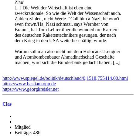
Zitat
[...] Die Welt der Wirtschaft ist eben eine
zweckrationale. So wie die Welt der Wissenschaft auch.
Zahlen zählen, nicht Werte. "Call him a Nazi, he won't
even frown/Ha, Nazi schmazi, says Wernher von
Braun", hat Tom Lehrer über die wunderbare Karriere
des deutschen Raketentechnikers gesungen, der nach
dem Krieg in den USA weiterbeschäftigt wurde.
Warum soll man also nicht mit dem Holocaust-Leugner
und Atombombenbauer Ahmadinedschad Geschäfte
machen, wird sich die Bundesbank gedacht haben. [...]
http://www.spiegel.de/politik/deutschland/0,1518,755414,00.html
https://www.bastiankopp.de
https://www.georgkreisler.net
Clas
Mitglied
Beiträge: 486