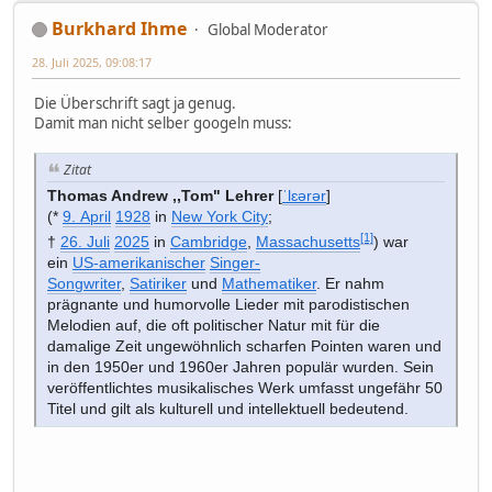
Burkhard Ihme
Global Moderator
28. Juli 2025, 09:08:17
Die Überschrift sagt ja genug.
Damit man nicht selber googeln muss:
Zitat
Thomas Andrew ,,Tom" Lehrer
[
ˈlɛərər
]
(*
9. April
1928
in
New York City
;
[1]
†
26. Juli
2025
in
Cambridge
,
Massachusetts
) war
ein
US-amerikanischer
Singer-
Songwriter
,
Satiriker
und
Mathematiker
. Er nahm
prägnante und humorvolle Lieder mit parodistischen
Melodien auf, die oft politischer Natur mit für die
damalige Zeit ungewöhnlich scharfen Pointen waren und
in den 1950er und 1960er Jahren populär wurden. Sein
veröffentlichtes musikalisches Werk umfasst ungefähr 50
Titel und gilt als kulturell und intellektuell bedeutend.