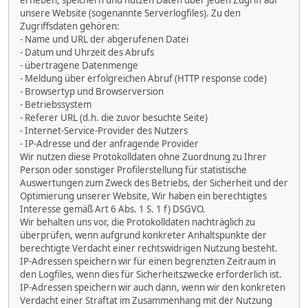
erheben, speichern und nutzen Daten über jeden Zugriff auf
unsere Website (sogenannte Serverlogfiles). Zu den
Zugriffsdaten gehören:
- Name und URL der abgerufenen Datei
- Datum und Uhrzeit des Abrufs
- übertragene Datenmenge
- Meldung über erfolgreichen Abruf (HTTP response code)
- Browsertyp und Browserversion
- Betriebssystem
- Referer URL (d.h. die zuvor besuchte Seite)
- Internet-Service-Provider des Nutzers
- IP-Adresse und der anfragende Provider
Wir nutzen diese Protokolldaten ohne Zuordnung zu Ihrer
Person oder sonstiger Profilerstellung für statistische
Auswertungen zum Zweck des Betriebs, der Sicherheit und der
Optimierung unserer Website, Wir haben ein berechtigtes
Interesse gemäß Art 6 Abs. 1 S. 1 f) DSGVO.
Wir behalten uns vor, die Protokolldaten nachträglich zu
überprüfen, wenn aufgrund konkreter Anhaltspunkte der
berechtigte Verdacht einer rechtswidrigen Nutzung besteht.
IP-Adressen speichern wir für einen begrenzten Zeitraum in
den Logfiles, wenn dies für Sicherheitszwecke erforderlich ist.
IP-Adressen speichern wir auch dann, wenn wir den konkreten
Verdacht einer Straftat im Zusammenhang mit der Nutzung