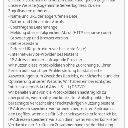
erheben, speichern und nutzen Daten über jeden Zugriff auf
unsere Website (sogenannte Serverlogfiles). Zu den
Zugriffsdaten gehören:
- Name und URL der abgerufenen Datei
- Datum und Uhrzeit des Abrufs
- übertragene Datenmenge
- Meldung über erfolgreichen Abruf (HTTP response code)
- Browsertyp und Browserversion
- Betriebssystem
- Referer URL (d.h. die zuvor besuchte Seite)
- Internet-Service-Provider des Nutzers
- IP-Adresse und der anfragende Provider
Wir nutzen diese Protokolldaten ohne Zuordnung zu Ihrer
Person oder sonstiger Profilerstellung für statistische
Auswertungen zum Zweck des Betriebs, der Sicherheit und der
Optimierung unserer Website, Wir haben ein berechtigtes
Interesse gemäß Art 6 Abs. 1 S. 1 f) DSGVO.
Wir behalten uns vor, die Protokolldaten nachträglich zu
überprüfen, wenn aufgrund konkreter Anhaltspunkte der
berechtigte Verdacht einer rechtswidrigen Nutzung besteht.
IP-Adressen speichern wir für einen begrenzten Zeitraum in
den Logfiles, wenn dies für Sicherheitszwecke erforderlich ist.
IP-Adressen speichern wir auch dann, wenn wir den konkreten
Verdacht einer Straftat im Zusammenhang mit der Nutzung