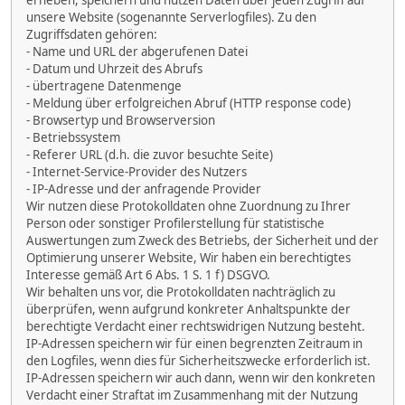
erheben, speichern und nutzen Daten über jeden Zugriff auf
unsere Website (sogenannte Serverlogfiles). Zu den
Zugriffsdaten gehören:
- Name und URL der abgerufenen Datei
- Datum und Uhrzeit des Abrufs
- übertragene Datenmenge
- Meldung über erfolgreichen Abruf (HTTP response code)
- Browsertyp und Browserversion
- Betriebssystem
- Referer URL (d.h. die zuvor besuchte Seite)
- Internet-Service-Provider des Nutzers
- IP-Adresse und der anfragende Provider
Wir nutzen diese Protokolldaten ohne Zuordnung zu Ihrer
Person oder sonstiger Profilerstellung für statistische
Auswertungen zum Zweck des Betriebs, der Sicherheit und der
Optimierung unserer Website, Wir haben ein berechtigtes
Interesse gemäß Art 6 Abs. 1 S. 1 f) DSGVO.
Wir behalten uns vor, die Protokolldaten nachträglich zu
überprüfen, wenn aufgrund konkreter Anhaltspunkte der
berechtigte Verdacht einer rechtswidrigen Nutzung besteht.
IP-Adressen speichern wir für einen begrenzten Zeitraum in
den Logfiles, wenn dies für Sicherheitszwecke erforderlich ist.
IP-Adressen speichern wir auch dann, wenn wir den konkreten
Verdacht einer Straftat im Zusammenhang mit der Nutzung