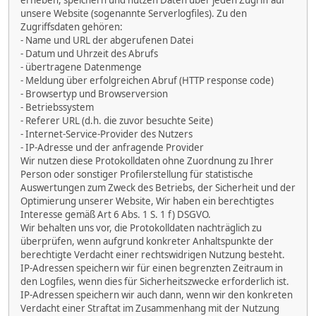
erheben, speichern und nutzen Daten über jeden Zugriff auf
unsere Website (sogenannte Serverlogfiles). Zu den
Zugriffsdaten gehören:
- Name und URL der abgerufenen Datei
- Datum und Uhrzeit des Abrufs
- übertragene Datenmenge
- Meldung über erfolgreichen Abruf (HTTP response code)
- Browsertyp und Browserversion
- Betriebssystem
- Referer URL (d.h. die zuvor besuchte Seite)
- Internet-Service-Provider des Nutzers
- IP-Adresse und der anfragende Provider
Wir nutzen diese Protokolldaten ohne Zuordnung zu Ihrer
Person oder sonstiger Profilerstellung für statistische
Auswertungen zum Zweck des Betriebs, der Sicherheit und der
Optimierung unserer Website, Wir haben ein berechtigtes
Interesse gemäß Art 6 Abs. 1 S. 1 f) DSGVO.
Wir behalten uns vor, die Protokolldaten nachträglich zu
überprüfen, wenn aufgrund konkreter Anhaltspunkte der
berechtigte Verdacht einer rechtswidrigen Nutzung besteht.
IP-Adressen speichern wir für einen begrenzten Zeitraum in
den Logfiles, wenn dies für Sicherheitszwecke erforderlich ist.
IP-Adressen speichern wir auch dann, wenn wir den konkreten
Verdacht einer Straftat im Zusammenhang mit der Nutzung