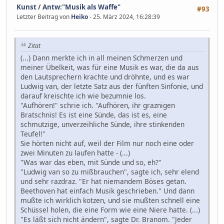
Kunst
/
Antw:"Musik als Waffe"
#93
Letzter Beitrag von
Heiko
- 25. März 2024, 16:28:39
Zitat
(...) Dann merkte ich in all meinen Schmerzen und
meiner Übelkeit, was für eine Musik es war, die da aus
den Lautsprechern krachte und dröhnte, und es war
Ludwig van, der letzte Satz aus der fünften Sinfonie, und
darauf kreischte ich wie bezumnie los.
"Aufhören!" schrie ich. "Aufhören, ihr graznigen
Bratschnis! Es ist eine Sünde, das ist es, eine
schmutzige, unverzeihliche Sünde, ihre stinkenden
Teufel!"
Sie hörten nicht auf, weil der Film nur noch eine oder
zwei Minuten zu laufen hatte - (...)
"Was war das eben, mit Sünde und so, eh?"
"Ludwig van so zu mißbrauchen", sagte ich, sehr elend
und sehr razdraz. "Er hat niemandem Böses getan.
Beethoven hat einfach Musik geschrieben." Und dann
mußte ich wirklich kotzen, und sie mußten schnell eine
Schüssel holen, die eine Form wie eine Niere hatte. (...)
"Es läßt sich nicht ändern", sagte Dr. Branom. "Jeder