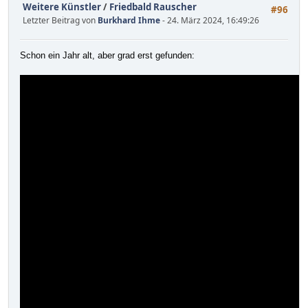
Weitere Künstler
/
Friedbald Rauscher
#96
Letzter Beitrag von
Burkhard Ihme
- 24. März 2024, 16:49:26
Schon ein Jahr alt, aber grad erst gefunden: