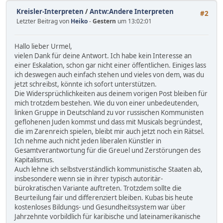
Kreisler-Interpreten
/
Antw:Andere Interpreten
#2
Letzter Beitrag von
Heiko
-
Gestern
um 13:02:01
Hallo lieber Urmel,
vielen Dank für deine Antwort. Ich habe kein Interesse an
einer Eskalation, schon gar nicht einer öffentlichen. Einiges lass
ich deswegen auch einfach stehen und vieles von dem, was du
jetzt schreibst, könnte ich sofort unterstützen.
Die Widersprüchlichkeiten aus deinem vorigen Post bleiben für
mich trotzdem bestehen. Wie du von einer unbedeutenden,
linken Gruppe in Deutschland zu vor russischen Kommunisten
geflohenen Juden kommst und dass mit Musicals begründest,
die im Zarenreich spielen, bleibt mir auch jetzt noch ein Rätsel.
Ich nehme auch nicht jeden liberalen Künstler in
Gesamtverantwortung für die Greuel und Zerstörungen des
Kapitalismus.
Auch lehne ich selbstverständlich kommunistische Staaten ab,
insbesondere wenn sie in ihrer typisch autoritär-
bürokratischen Variante auftreten. Trotzdem sollte die
Beurteilung fair und differenziert bleiben. Kubas bis heute
kostenloses Bildungs- und Gesundheitssystem war über
Jahrzehnte vorbildlich für karibische und lateinamerikanische