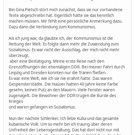
Bei Gina Pietsch stört mich zunächst, dass sie nur vorhandene
Texte abgeschriebn hat. Eigentlich hätte sie das kenntlich
machen müssen. Mir fehlt eine persönliche Anmerkung dazu.
Dazu dann die Verbindung zum Kommunismus.
Als ich jung war, da glaubte ich, der Kommunismus ist die
Rettung der Welt. Es folgte dann mehr die Zuwendung zum
Sozialismus. Es war nicht der Ausschlag, der mich nicht mehr
überzeugt,
aber eine Bestätigung. Meine erste Reise nach den
Grenzöffnungen der ehemaligen DDR. Bei meiner Fahrt durch
Leipzig und Dresden konnten nur die Tränen fließen.
Es war eine Welt, wie ich sie nie erahnt hätte. Das waren
Gespensterstädte. Die Haüser hatten 40 Jahre keine Farbe
gesehn, keinen Putz an den Mauern. Viele Fenster waren
zugenagelt. Die Bewohner der DDR trugen die Bürde des
Krieges
und waren gefangen im Sozialismus.
Nun der nächste Schlenker. Ich liebe Kuba und das gesamte
kubanische Volk. Um so mehr bin ich traurig über deren
Unfreiheit der Lebensgestaltung. Das hat dort nicht nur mit