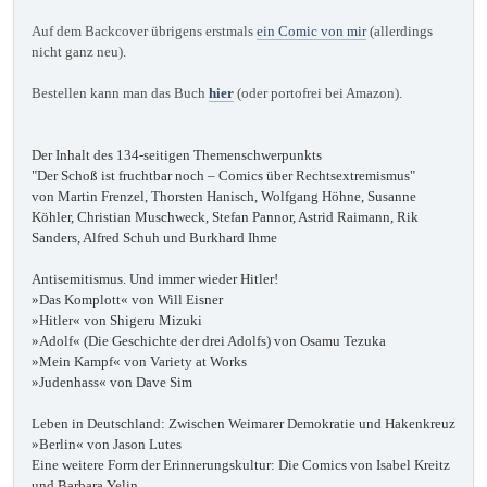
Auf dem Backcover übrigens erstmals
ein Comic von mir
(allerdings
nicht ganz neu).
Bestellen kann man das Buch
hier
(oder portofrei bei Amazon).
Der Inhalt des 134-seitigen Themenschwerpunkts
"Der Schoß ist fruchtbar noch – Comics über Rechtsextremismus"
von Martin Frenzel, Thorsten Hanisch, Wolfgang Höhne, Susanne
Köhler, Christian Muschweck, Stefan Pannor, Astrid Raimann, Rik
Sanders, Alfred Schuh und Burkhard Ihme
Antisemitismus. Und immer wieder Hitler!
»Das Komplott« von Will Eisner
»Hitler« von Shigeru Mizuki
»Adolf« (Die Geschichte der drei Adolfs) von Osamu Tezuka
»Mein Kampf« von Variety at Works
»Judenhass« von Dave Sim
Leben in Deutschland: Zwischen Weimarer Demokratie und Hakenkreuz
»Berlin« von Jason Lutes
Eine weitere Form der Erinnerungskultur: Die Comics von Isabel Kreitz
und Barbara Yelin