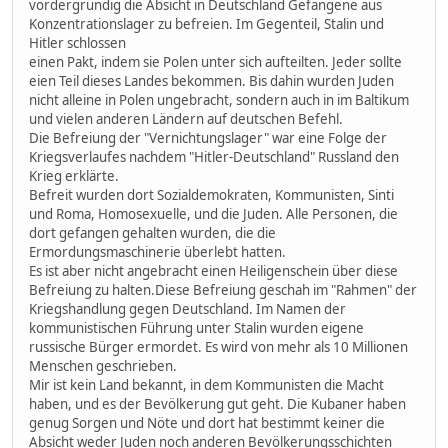
vordergründig die Absicht in Deutschland Gefangene aus
Konzentrationslager zu befreien. Im Gegenteil, Stalin und
Hitler schlossen
einen Pakt, indem sie Polen unter sich aufteilten. Jeder sollte
eien Teil dieses Landes bekommen. Bis dahin wurden Juden
nicht alleine in Polen ungebracht, sondern auch in im Baltikum
und vielen anderen Ländern auf deutschen Befehl.
Die Befreiung der "Vernichtungslager" war eine Folge der
Kriegsverlaufes nachdem "Hitler-Deutschland" Russland den
Krieg erklärte.
Befreit wurden dort Sozialdemokraten, Kommunisten, Sinti
und Roma, Homosexuelle, und die Juden. Alle Personen, die
dort gefangen gehalten wurden, die die
Ermordungsmaschinerie überlebt hatten.
Es ist aber nicht angebracht einen Heiligenschein über diese
Befreiung zu halten.Diese Befreiung geschah im "Rahmen" der
Kriegshandlung gegen Deutschland. Im Namen der
kommunistischen Führung unter Stalin wurden eigene
russische Bürger ermordet. Es wird von mehr als 10 Millionen
Menschen geschrieben.
Mir ist kein Land bekannt, in dem Kommunisten die Macht
haben, und es der Bevölkerung gut geht. Die Kubaner haben
genug Sorgen und Nöte und dort hat bestimmt keiner die
Absicht weder Juden noch anderen Bevölkerungsschichten