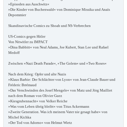
»Episoden aus Auschwitz«
»Die Kinder von Buchenwald« von Dominique Missika und Anaïs
Depommier
Skandinavische Comics zu Shoah und NS-Verbrechen
US-Comics gegen Hitler
Von Nitwitler zu IMPACT
»Dina Babbitt« von Neal Adams, Joe Kubert, Stan Lee und Rafael
Medoff
Zwischen »Nazi Death Parade«, »The Golem« und »Two Roses«
Nach dem Krieg: Opfer und alte Nazis
»Klaus Barbie: Der Schlächter von Lyon« von Jean-Claude Bauer und
Fréderic Brrémaud
»Das Verschwinden des Josef Mengele« von Matz und Jörg Mailliet
nach dem Roman von Olivier Guez
»Kiesgrubennacht« von Volker Reiche
»Was vom Leben übrig bleibt« von Titus Ackermann
»Zweite Generation. Was ich meinem Vater nie gesagt habe« von
Michel Kichka
»Der Tod von Adorno« von Helmut Wietz