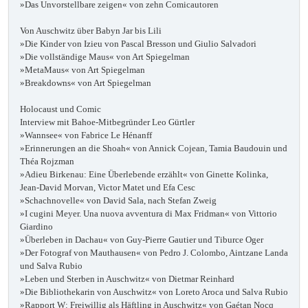
»Das Unvorstellbare zeigen« von zehn Comicautoren
Von Auschwitz über Babyn Jar bis Lili
»Die Kinder von Izieu von Pascal Bresson und Giulio Salvadori
»Die vollständige Maus« von Art Spiegelman
»MetaMaus« von Art Spiegelman
»Breakdowns« von Art Spiegelman
Holocaust und Comic
Interview mit Bahoe-Mitbegründer Leo Gürtler
»Wannsee« von Fabrice Le Hénanff
»Erinnerungen an die Shoah« von Annick Cojean, Tamia Baudouin und
Théa Rojzman
»Adieu Birkenau: Eine Überlebende erzählt« von Ginette Kolinka,
Jean-David Morvan, Victor Matet und Efa Cesc
»Schachnovelle« von David Sala, nach Stefan Zweig
»I cugini Meyer. Una nuova avventura di Max Fridman« von Vittorio
Giardino
»Überleben in Dachau« von Guy-Pierre Gautier und Tiburce Oger
»Der Fotograf von Mauthausen« von Pedro J. Colombo, Aintzane Landa
und Salva Rubio
»Leben und Sterben in Auschwitz« von Dietmar Reinhard
»Die Bibliothekarin von Auschwitz« von Loreto Aroca und Salva Rubio
»Rapport W: Freiwillig als Häftling in Auschwitz« von Gaétan Nocq