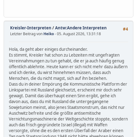
Kreisler-Interpreten
/
Antw:Andere Interpreten
#4
Letzter Beitrag von
Heiko
- 05. August 2026, 13:31:18
Hola, da geht aber einiges durcheinander.
Es stimmt, Kreisler hat schon zu Lebzeiten mit ungefragten
Vereinnahmungen zu tun gehabt, die er ja auch häufig genug
öffentlich ablehnte. Heute kann er sich nicht mehr dazu äußern
und ich denke, du wirst hinnehmen müssen, dass auch
Menschen, die du nicht magst, sich auf ihn beziehen.
Dass du in deiner Empörung die Kommunistische Plattform der
Linkspartei mit Russland gleichsetzt, erscheint mir doch sehr
gewagt. Damit das überhaupt einen Sinn ergibt, gehe ich
davon aus, dass du mit Russland die untergegangene
Sowjetunion meinst, also jenes Staatsmonstrum, das nicht nur
Auschwitz befreite und die größte antisemitische
Vernichtungsmaschinerie der Weltgeschichte stoppte, sondern
auch das frisch gegründete Israel (illegal) mit Waffen
versorgte, ohne die es den ersten Überfall der Araber einen
Tag nach Staatsgründung 1948 nicht hätte abwehren können.