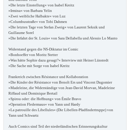
»Die letzte Einstellung« von Isabel Kreitz
»Irmina« von Barbara Yelin
»Zwei weibliche Halbakte« von Luz
»Columbusstraße« von Tobi Dahmen
»Die letzten Tage von Stefan Zweig« von Laurent Seksik und
Guillaume Sorel
»Die Irrfahrt der St. Louis« von Sara Dellabella und Alessio Lo Manto
Widerstand gegen die NS-Diktatur im Comic
»Bonhoeffer von Moritz Stetter
»Was hätte Sophie dazu gesagt?« Interview mit Heiner Lünstedt
»Die Sache mit Sorge von Isabel Kreitz
Frankreich zwischen Résistance und Kollaboration
»Die Kinder der Résistance von Benoît Ers und Vincent Dugomier
»Madeleine, die Widerständige von Jean-David Morvan, Madeleine
Riffaud und Dominique Bertail
»Spirou oder: die Hoffnung« von Émile Bravo
»Operation Fledermaus« von Yann und Hardy
»La patrouille des Libellules« (Die Libellen-Pfadfindertruppe) von
Yann und Schwartz
Auch Comics sind Teil der niederländischen Erinnerungskultur