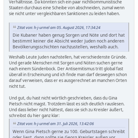
Verhältnisse. Da könnten sich ein paar nichtkommunistische
Staaten durchaus eine Scheibe von abschneiden, zumal wenn
sie nicht unter vergleichbaren Sanktionen zu leiden haben.
Zitat von: h-j-urmel am 05. August 2026, 17:34:24
Die Kubaner haben genug Sorgen und Nöte und dort hat
bestimmt keiner die Absicht weder Juden noch anderen
Bevölkerungsschichten nachzustellen, weshalb auch.
Weshalb Leute Juden nachstellen, hat verschiedenste Gründe.
Und gerade Menschen mit Sorgen und Nöten suchen gerne
nach einem Sündenbock. Der Antisemitismus tritt global fast
überall in Erscheinung und ich finde man darf deswegen schon
darauf verweisen, dass er es ausgerechnet an manchen Orten
nicht tut.
Und gut, du hast nicht wörtlich geschrieben, dass du Gina
Pietsch nicht magst. Trotzdem lässt es sich deutlich rauslesen.
Und dass lieber nicht hättest, dass sie sich zu Kreisler äußert,
schreibst du hier ganz klar:
Zitat von: h-j-urmel am 31. Juli 2026, 13:42:06
Wenn Gina Pietsch gerne zu 100. Geburtstagen schreibt
oder liest, dann sollte sie Georg Kreisler außen vor