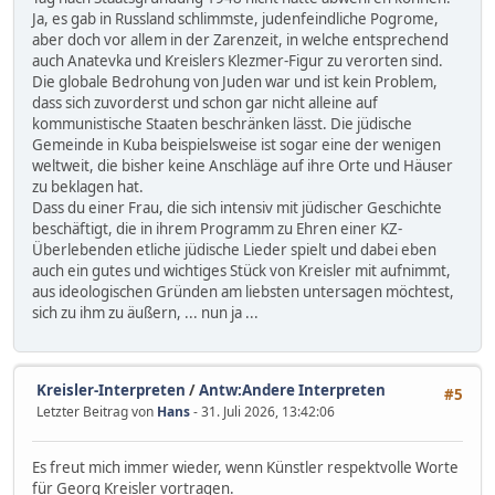
Ja, es gab in Russland schlimmste, judenfeindliche Pogrome,
aber doch vor allem in der Zarenzeit, in welche entsprechend
auch Anatevka und Kreislers Klezmer-Figur zu verorten sind.
Die globale Bedrohung von Juden war und ist kein Problem,
dass sich zuvorderst und schon gar nicht alleine auf
kommunistische Staaten beschränken lässt. Die jüdische
Gemeinde in Kuba beispielsweise ist sogar eine der wenigen
weltweit, die bisher keine Anschläge auf ihre Orte und Häuser
zu beklagen hat.
Dass du einer Frau, die sich intensiv mit jüdischer Geschichte
beschäftigt, die in ihrem Programm zu Ehren einer KZ-
Überlebenden etliche jüdische Lieder spielt und dabei eben
auch ein gutes und wichtiges Stück von Kreisler mit aufnimmt,
aus ideologischen Gründen am liebsten untersagen möchtest,
sich zu ihm zu äußern, ... nun ja ...
Kreisler-Interpreten
/
Antw:Andere Interpreten
#5
Letzter Beitrag von
Hans
- 31. Juli 2026, 13:42:06
Es freut mich immer wieder, wenn Künstler respektvolle Worte
für Georg Kreisler vortragen.