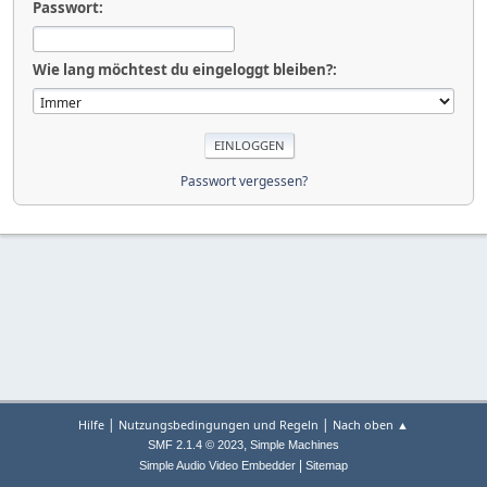
Passwort:
Wie lang möchtest du eingeloggt bleiben?:
Passwort vergessen?
|
|
Hilfe
Nutzungsbedingungen und Regeln
Nach oben ▲
,
SMF 2.1.4 © 2023
Simple Machines
|
Simple Audio Video Embedder
Sitemap