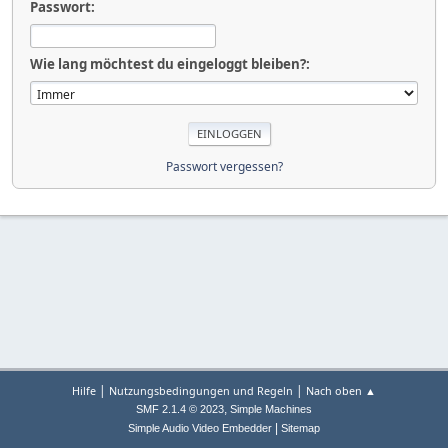
Passwort:
Wie lang möchtest du eingeloggt bleiben?:
Passwort vergessen?
|
|
Hilfe
Nutzungsbedingungen und Regeln
Nach oben ▲
,
SMF 2.1.4 © 2023
Simple Machines
|
Simple Audio Video Embedder
Sitemap