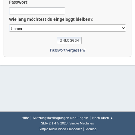
Passwort:
Wie lang möchtest du eingeloggt bleiben?:
Passwort vergessen?
|
|
Hilfe
Nutzungsbedingungen und Regeln
Nach oben ▲
,
SMF 2.1.4 © 2023
Simple Machines
|
Simple Audio Video Embedder
Sitemap