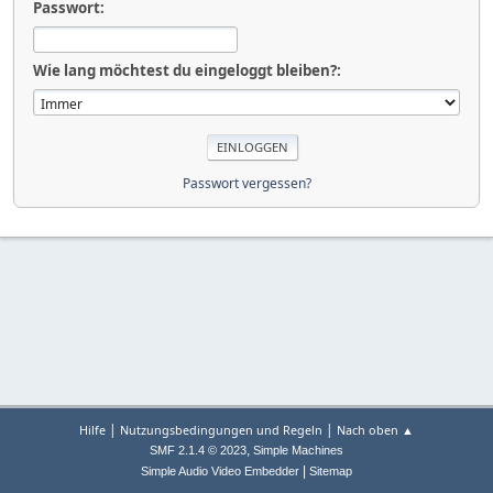
Passwort:
Wie lang möchtest du eingeloggt bleiben?:
Passwort vergessen?
|
|
Hilfe
Nutzungsbedingungen und Regeln
Nach oben ▲
,
SMF 2.1.4 © 2023
Simple Machines
|
Simple Audio Video Embedder
Sitemap