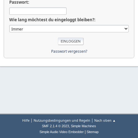
Passwort:
Wie lang möchtest du eingeloggt bleiben?:
Passwort vergessen?
|
|
Hilfe
Nutzungsbedingungen und Regeln
Nach oben ▲
,
SMF 2.1.4 © 2023
Simple Machines
|
Simple Audio Video Embedder
Sitemap