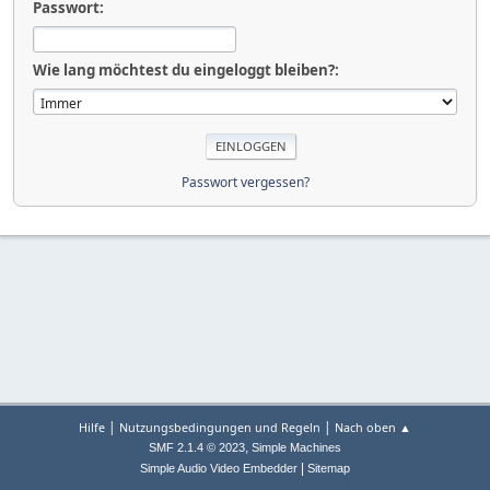
Passwort:
Wie lang möchtest du eingeloggt bleiben?:
Passwort vergessen?
|
|
Hilfe
Nutzungsbedingungen und Regeln
Nach oben ▲
,
SMF 2.1.4 © 2023
Simple Machines
|
Simple Audio Video Embedder
Sitemap