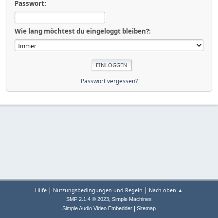
Passwort:
Wie lang möchtest du eingeloggt bleiben?:
Passwort vergessen?
|
|
Hilfe
Nutzungsbedingungen und Regeln
Nach oben ▲
,
SMF 2.1.4 © 2023
Simple Machines
|
Simple Audio Video Embedder
Sitemap