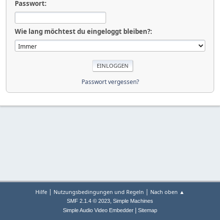
Passwort:
Wie lang möchtest du eingeloggt bleiben?:
Passwort vergessen?
|
|
Hilfe
Nutzungsbedingungen und Regeln
Nach oben ▲
,
SMF 2.1.4 © 2023
Simple Machines
|
Simple Audio Video Embedder
Sitemap