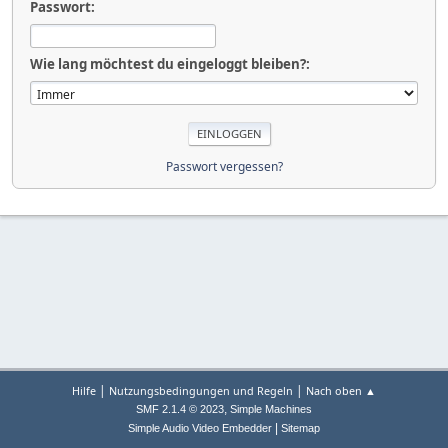
Passwort:
Wie lang möchtest du eingeloggt bleiben?:
Passwort vergessen?
|
|
Hilfe
Nutzungsbedingungen und Regeln
Nach oben ▲
,
SMF 2.1.4 © 2023
Simple Machines
|
Simple Audio Video Embedder
Sitemap