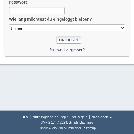
Passwort:
Wie lang möchtest du eingeloggt bleiben?:
Passwort vergessen?
|
|
Hilfe
Nutzungsbedingungen und Regeln
Nach oben ▲
,
SMF 2.1.4 © 2023
Simple Machines
|
Simple Audio Video Embedder
Sitemap