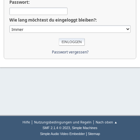
Passwort:
Wie lang möchtest du eingeloggt bleiben?:
Passwort vergessen?
|
|
Hilfe
Nutzungsbedingungen und Regeln
Nach oben ▲
,
SMF 2.1.4 © 2023
Simple Machines
|
Simple Audio Video Embedder
Sitemap