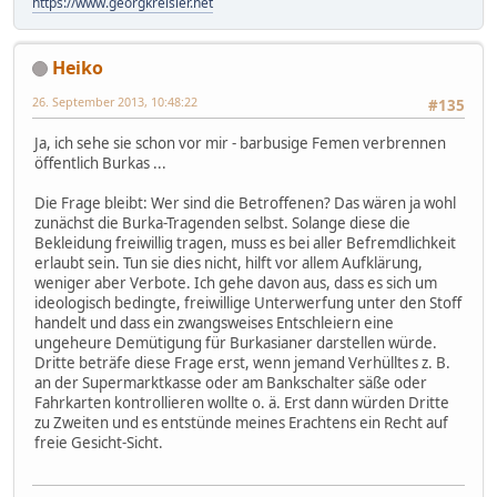
https://www.georgkreisler.net
Heiko
26. September 2013, 10:48:22
#135
Ja, ich sehe sie schon vor mir - barbusige Femen verbrennen
öffentlich Burkas ...
Die Frage bleibt: Wer sind die Betroffenen? Das wären ja wohl
zunächst die Burka-Tragenden selbst. Solange diese die
Bekleidung freiwillig tragen, muss es bei aller Befremdlichkeit
erlaubt sein. Tun sie dies nicht, hilft vor allem Aufklärung,
weniger aber Verbote. Ich gehe davon aus, dass es sich um
ideologisch bedingte, freiwillige Unterwerfung unter den Stoff
handelt und dass ein zwangsweises Entschleiern eine
ungeheure Demütigung für Burkasianer darstellen würde.
Dritte beträfe diese Frage erst, wenn jemand Verhülltes z. B.
an der Supermarktkasse oder am Bankschalter säße oder
Fahrkarten kontrollieren wollte o. ä. Erst dann würden Dritte
zu Zweiten und es entstünde meines Erachtens ein Recht auf
freie Gesicht-Sicht.