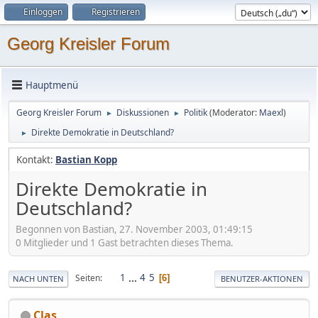
Einloggen
Registrieren
Georg Kreisler Forum
Hauptmenü
Georg Kreisler Forum
Diskussionen
Politik
(Moderator:
Maexl
)
►
►
Direkte Demokratie in Deutschland?
►
Kontakt:
Bastian Kopp
Direkte Demokratie in
Deutschland?
Begonnen von Bastian, 27. November 2003, 01:49:15
0 Mitglieder und 1 Gast betrachten dieses Thema.
1
...
4
5
Seiten
6
NACH UNTEN
BENUTZER-AKTIONEN
Clas