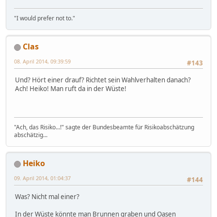
"I would prefer not to."
Clas
08. April 2014, 09:39:59
#143
Und? Hört einer drauf? Richtet sein Wahlverhalten danach?
Ach! Heiko! Man ruft da in der Wüste!
"Ach, das Risiko...!" sagte der Bundesbeamte für Risikoabschätzung
abschätzig...
Heiko
09. April 2014, 01:04:37
#144
Was? Nicht mal einer?
In der Wüste könnte man Brunnen graben und Oasen