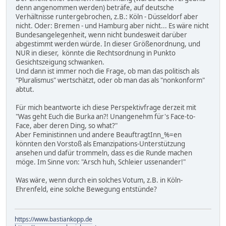
denn angenommen werden) beträfe, auf deutsche
Verhältnisse runtergebrochen, z.B.: Köln - Düsseldorf aber
nicht. Oder: Bremen - und Hamburg aber nicht... Es wäre nicht
Bundesangelegenheit, wenn nicht bundesweit darüber
abgestimmt werden würde. In dieser Größenordnung, und
NUR in dieser, könnte die Rechtsordnung in Punkto
Gesichtszeigung schwanken.
Und dann ist immer noch die Frage, ob man das politisch als
"Pluralismus" wertschätzt, oder ob man das als "nonkonform"
abtut.
Für mich beantworte ich diese Perspektivfrage derzeit mit
"Was geht Euch die Burka an?! Unangenehm für's Face-to-
Face, aber deren Ding, so what?"
Aber Feministinnen und andere BeauftragtInn_%=en
könnten den Vorstoß als Emanzipations-Unterstützung
ansehen und dafür trommeln, dass es die Runde machen
möge. Im Sinne von: "Arsch huh, Schleier ussenander!"
Was wäre, wenn durch ein solches Votum, z.B. in Köln-
Ehrenfeld, eine solche Bewegung entstünde?
https://www.bastiankopp.de