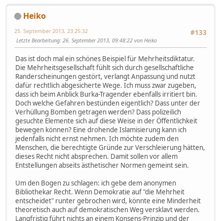
Heiko
25. September 2013, 23:25:32
#133
Letzte Bearbeitung
: 26. September 2013, 09:48:22 von Heiko
Das ist doch mal ein schönes Beispiel für Mehrheitsdiktatur.
Die Mehrheitsgesellschaft fühlt sich durch gesellschaftliche
Randerscheinungen gestört, verlangt Anpassung und nutzt
dafür rechtlich abgesicherte Wege. Ich muss zwar zugeben,
dass ich beim Anblick Burka-Tragender ebenfalls irritiert bin.
Doch welche Gefahren bestünden eigentlich? Dass unter der
Verhüllung Bomben getragen werden? Dass polizeilich
gesuchte Elemente sich auf diese Weise in der Öffentlichkeit
bewegen können? Eine drohende Islamisierung kann ich
jedenfalls nicht ernst nehmen. Ich möchte zudem den
Menschen, die berechtigte Gründe zur Verschleierung hätten,
dieses Recht nicht absprechen. Damit sollen vor allem
Entstellungen abseits ästhetischer Normen gemeint sein.
Um den Bogen zu schlagen: ich gebe dem anonymen
Bibliothekar Recht. Wenn Demokratie auf "die Mehrheit
entscheidet" runter gebrochen wird, könnte eine Minderheit
theoretisch auch auf demokratischen Weg versklavt werden.
Langfristig führt nichts an einem Konsens-Prinzip und der