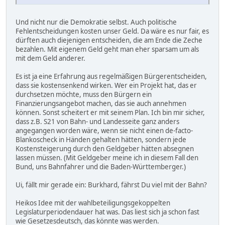
Und nicht nur die Demokratie selbst. Auch politische
Fehlentscheidungen kosten unser Geld. Da wäre es nur fair, es
dürften auch diejenigen entscheiden, die am Ende die Zeche
bezahlen. Mit eigenem Geld geht man eher sparsam um als
mit dem Geld anderer.
Es ist ja eine Erfahrung aus regelmäßigen Bürgerentscheiden,
dass sie kostensenkend wirken. Wer ein Projekt hat, das er
durchsetzen möchte, muss den Bürgern ein
Finanzierungsangebot machen, das sie auch annehmen
können. Sonst scheitert er mit seinem Plan. Ich bin mir sicher,
dass z.B. S21 von Bahn- und Landesseite ganz anders
angegangen worden wäre, wenn sie nicht einen de-facto-
Blankoscheck in Händen gehalten hätten, sondern jede
Kostensteigerung durch den Geldgeber hätten absegnen
lassen müssen. (Mit Geldgeber meine ich in diesem Fall den
Bund, uns Bahnfahrer und die Baden-Württemberger.)
Ui, fällt mir gerade ein: Burkhard, fährst Du viel mit der Bahn?
Heikos Idee mit der wahlbeteiligungsgekoppelten
Legislaturperiodendauer hat was. Das liest sich ja schon fast
wie Gesetzesdeutsch, das könnte was werden.