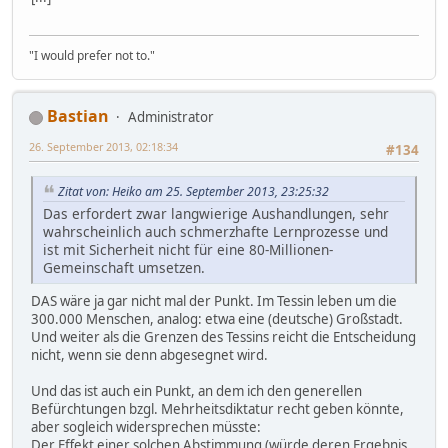
"I would prefer not to."
Bastian
Administrator
26. September 2013, 02:18:34
#134
Zitat von: Heiko am 25. September 2013, 23:25:32
Das erfordert zwar langwierige Aushandlungen, sehr
wahrscheinlich auch schmerzhafte Lernprozesse und
ist mit Sicherheit nicht für eine 80-Millionen-
Gemeinschaft umsetzen.
DAS wäre ja gar nicht mal der Punkt. Im Tessin leben um die
300.000 Menschen, analog: etwa eine (deutsche) Großstadt.
Und weiter als die Grenzen des Tessins reicht die Entscheidung
nicht, wenn sie denn abgesegnet wird.
Und das ist auch ein Punkt, an dem ich den generellen
Befürchtungen bzgl. Mehrheitsdiktatur recht geben könnte,
aber sogleich widersprechen müsste:
Der Effekt einer solchen Abstimmung (würde deren Ergebnis