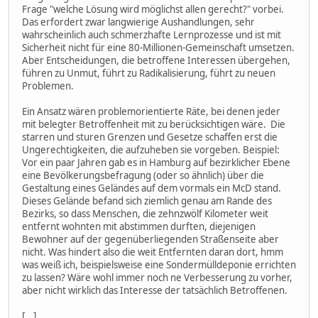
Frage "welche Lösung wird möglichst allen gerecht?" vorbei.
Das erfordert zwar langwierige Aushandlungen, sehr
wahrscheinlich auch schmerzhafte Lernprozesse und ist mit
Sicherheit nicht für eine 80-Millionen-Gemeinschaft umsetzen.
Aber Entscheidungen, die betroffene Interessen übergehen,
führen zu Unmut, führt zu Radikalisierung, führt zu neuen
Problemen.
Ein Ansatz wären problemorientierte Räte, bei denen jeder
mit belegter Betroffenheit mit zu berücksichtigen wäre. Die
starren und sturen Grenzen und Gesetze schaffen erst die
Ungerechtigkeiten, die aufzuheben sie vorgeben. Beispiel:
Vor ein paar Jahren gab es in Hamburg auf bezirklicher Ebene
eine Bevölkerungsbefragung (oder so ähnlich) über die
Gestaltung eines Geländes auf dem vormals ein McD stand.
Dieses Gelände befand sich ziemlich genau am Rande des
Bezirks, so dass Menschen, die zehnzwölf Kilometer weit
entfernt wohnten mit abstimmen durften, diejenigen
Bewohner auf der gegenüberliegenden Straßenseite aber
nicht. Was hindert also die weit Entfernten daran dort, hmm
was weiß ich, beispielsweise eine Sondermülldeponie errichten
zu lassen? Wäre wohl immer noch ne Verbesserung zu vorher,
aber nicht wirklich das Interesse der tatsächlich Betroffenen.
[...]