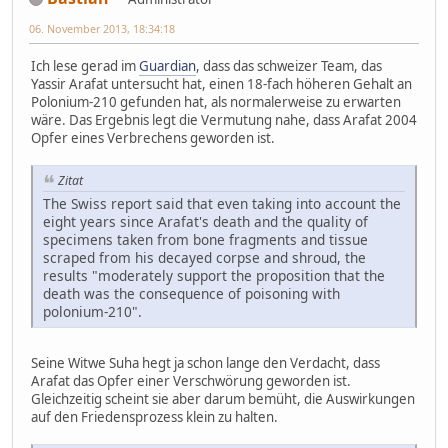
06. November 2013, 18:34:18
Ich lese gerad im
Guardian
, dass das schweizer Team, das
Yassir Arafat untersucht hat, einen 18-fach höheren Gehalt an
Polonium-210 gefunden hat, als normalerweise zu erwarten
wäre. Das Ergebnis legt die Vermutung nahe, dass Arafat 2004
Opfer eines Verbrechens geworden ist.
Zitat
The Swiss report said that even taking into account the
eight years since Arafat's death and the quality of
specimens taken from bone fragments and tissue
scraped from his decayed corpse and shroud, the
results "moderately support the proposition that the
death was the consequence of poisoning with
polonium-210".
Seine Witwe Suha hegt ja schon lange den Verdacht, dass
Arafat das Opfer einer Verschwörung geworden ist.
Gleichzeitig scheint sie aber darum bemüht, die Auswirkungen
auf den Friedensprozess klein zu halten.