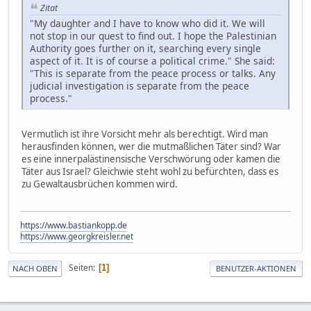
Zitat
"My daughter and I have to know who did it. We will
not stop in our quest to find out. I hope the Palestinian
Authority goes further on it, searching every single
aspect of it. It is of course a political crime." She said:
"This is separate from the peace process or talks. Any
judicial investigation is separate from the peace
process."
Vermutlich ist ihre Vorsicht mehr als berechtigt. Wird man
herausfinden können, wer die mutmaßlichen Täter sind? War
es eine innerpalästinensische Verschwörung oder kamen die
Täter aus Israel? Gleichwie steht wohl zu befürchten, dass es
zu Gewaltausbrüchen kommen wird.
https://www.bastiankopp.de
https://www.georgkreisler.net
Seiten
1
NACH OBEN
BENUTZER-AKTIONEN