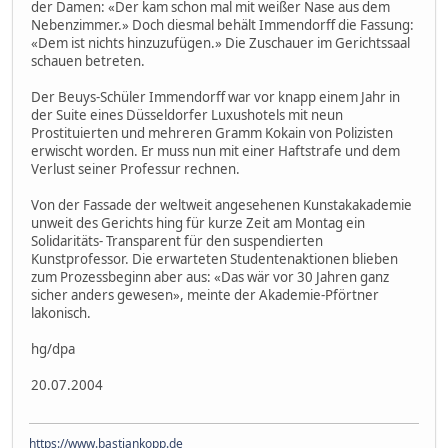
der Damen: «Der kam schon mal mit weißer Nase aus dem
Nebenzimmer.» Doch diesmal behält Immendorff die Fassung:
«Dem ist nichts hinzuzufügen.» Die Zuschauer im Gerichtssaal
schauen betreten.
Der Beuys-Schüler Immendorff war vor knapp einem Jahr in
der Suite eines Düsseldorfer Luxushotels mit neun
Prostituierten und mehreren Gramm Kokain von Polizisten
erwischt worden. Er muss nun mit einer Haftstrafe und dem
Verlust seiner Professur rechnen.
Von der Fassade der weltweit angesehenen Kunstakakademie
unweit des Gerichts hing für kurze Zeit am Montag ein
Solidaritäts- Transparent für den suspendierten
Kunstprofessor. Die erwarteten Studentenaktionen blieben
zum Prozessbeginn aber aus: «Das wär vor 30 Jahren ganz
sicher anders gewesen», meinte der Akademie-Pförtner
lakonisch.
hg/dpa
20.07.2004
https://www.bastiankopp.de