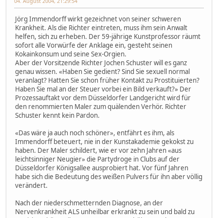
04. August 2004, 21:29:54
Jörg Immendorff wirkt gezeichnet von seiner schweren
Krankheit. Als die Richter eintreten, muss ihm sein Anwalt
helfen, sich zu erheben. Der 59-jährige Kunstprofessor räumt
sofort alle Vorwürfe der Anklage ein, gesteht seinen
Kokainkonsum und seine Sex-Orgien.
Aber der Vorsitzende Richter Jochen Schuster will es ganz
genau wissen. «Haben Sie gedient? Sind Sie sexuell normal
veranlagt? Hatten Sie schon früher Kontakt zu Prostituierten?
Haben Sie mal an der Steuer vorbei ein Bild verkauft?» Der
Prozessauftakt vor dem Düsseldorfer Landgericht wird für
den renommierten Maler zum quälenden Verhör. Richter
Schuster kennt kein Pardon.
«Das wäre ja auch noch schöner», entfährt es ihm, als
Immendorff beteuert, nie in der Kunstakademie gekokst zu
haben. Der Maler schildert, wie er vor zehn Jahren «aus
leichtsinniger Neugier» die Partydroge in Clubs auf der
Düsseldorfer Königsallee ausprobiert hat. Vor fünf Jahren
habe sich die Bedeutung des weißen Pulvers für ihn aber völlig
verändert.
Nach der niederschmetternden Diagnose, an der
Nervenkrankheit ALS unheilbar erkrankt zu sein und bald zu