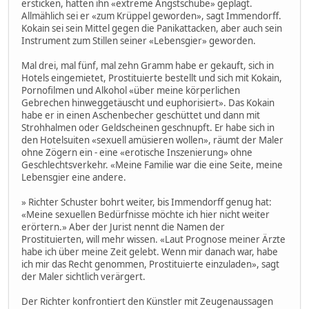
ersticken, hätten ihn «extreme Angstschübe» geplagt.
Allmählich sei er «zum Krüppel geworden», sagt Immendorff.
Kokain sei sein Mittel gegen die Panikattacken, aber auch sein
Instrument zum Stillen seiner «Lebensgier» geworden.
Mal drei, mal fünf, mal zehn Gramm habe er gekauft, sich in
Hotels eingemietet, Prostituierte bestellt und sich mit Kokain,
Pornofilmen und Alkohol «über meine körperlichen
Gebrechen hinweggetäuscht und euphorisiert». Das Kokain
habe er in einen Aschenbecher geschüttet und dann mit
Strohhalmen oder Geldscheinen geschnupft. Er habe sich in
den Hotelsuiten «sexuell amüsieren wollen», räumt der Maler
ohne Zögern ein - eine «erotische Inszenierung» ohne
Geschlechtsverkehr. «Meine Familie war die eine Seite, meine
Lebensgier eine andere.
» Richter Schuster bohrt weiter, bis Immendorff genug hat:
«Meine sexuellen Bedürfnisse möchte ich hier nicht weiter
erörtern.» Aber der Jurist nennt die Namen der
Prostituierten, will mehr wissen. «Laut Prognose meiner Ärzte
habe ich über meine Zeit gelebt. Wenn mir danach war, habe
ich mir das Recht genommen, Prostituierte einzuladen», sagt
der Maler sichtlich verärgert.
Der Richter konfrontiert den Künstler mit Zeugenaussagen