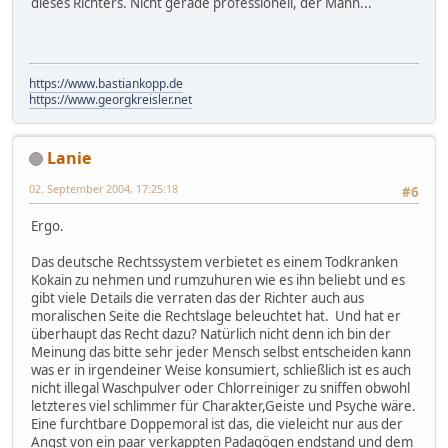
dieses Richters. Nicht gerade professionell, der Mann...
https://www.bastiankopp.de
https://www.georgkreisler.net
Lanie
02. September 2004, 17:25:18
#6
Ergo.
Das deutsche Rechtssystem verbietet es einem Todkranken
Kokain zu nehmen und rumzuhuren wie es ihn beliebt und es
gibt viele Details die verraten das der Richter auch aus
moralischen Seite die Rechtslage beleuchtet hat. Und hat er
überhaupt das Recht dazu? Natürlich nicht denn ich bin der
Meinung das bitte sehr jeder Mensch selbst entscheiden kann
was er in irgendeiner Weise konsumiert, schließlich ist es auch
nicht illegal Waschpulver oder Chlorreiniger zu sniffen obwohl
letzteres viel schlimmer für Charakter,Geiste und Psyche wäre.
Eine furchtbare Doppemoral ist das, die vieleicht nur aus der
Angst von ein paar verkappten Padagögen endstand und dem