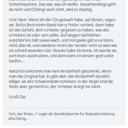
Schleifmaschine. Das war, was ich wollte. Kassettendings geht
da nicht und CDdings auch nicht, weil zu staubig.
Und: Nein. Wenn ich die CDs gekauft habe, auf denen, sagen
wir, Rufus Beck einen Band Harry Potter vorliest, dann habe
ich das Gefühl, dem Urheber gegeben zu haben, was des
Urhebers ist oder sein sollte. Auf langen nächtlichen
Autofahrten hält sowas wach, und Hörspiele gibt es erstens
nicht überall, und zweitens reicht der Sender nicht so weit wie
ich schnell woanders bin. Ebooks habe ich keine, ich würde sie
zum lesen ausdrucken, und dann kann ich besser gedruckte
kaufen...
Natürlich bekommt man kein Reclamheft geschenkt, wenn
man das Original hat. Es gibt aber das Reclamheft deutlich
billiger als den Schweinslederschinken; in der Regel sind die
Texte aber gemeinfrei, der Urheber kriegt nix mehr.
Gruß Clas
"Ach, das Risiko...!" sagte der Bundesbeamte für Risikoabschätzung
abschätzig...