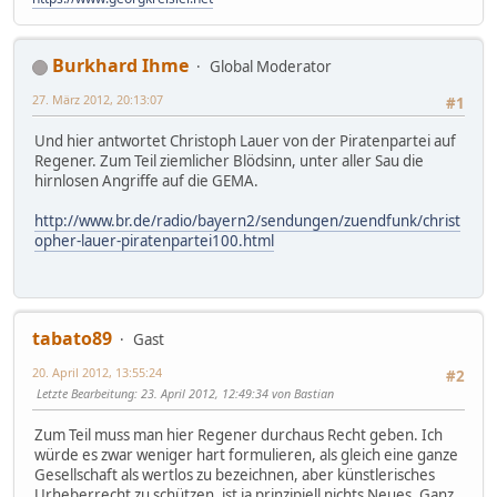
Burkhard Ihme
Global Moderator
27. März 2012, 20:13:07
#1
Und hier antwortet Christoph Lauer von der Piratenpartei auf
Regener. Zum Teil ziemlicher Blödsinn, unter aller Sau die
hirnlosen Angriffe auf die GEMA.
http://www.br.de/radio/bayern2/sendungen/zuendfunk/christ
opher-lauer-piratenpartei100.html
tabato89
Gast
20. April 2012, 13:55:24
#2
Letzte Bearbeitung
: 23. April 2012, 12:49:34 von Bastian
Zum Teil muss man hier Regener durchaus Recht geben. Ich
würde es zwar weniger hart formulieren, als gleich eine ganze
Gesellschaft als wertlos zu bezeichnen, aber künstlerisches
Urheberrecht zu schützen, ist ja prinzipiell nichts Neues. Ganz