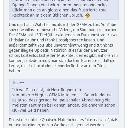
Django Django ein Link zu ihrem neusten Videoclip.
Clickt man dies an glotzt einen das frustrierte rote
Rechteck an mit dem üblichen Spruch.
Und das hat in Wahrheit nichts mit der GEMA zu tun. YouTube
sperrt wahllos irgendwelche Videos, um Stimmung zu machen.
Die GEMA hat 13 Titel (überwiegend von Funktionsträgern wie
Christian Bruhn und Frank Dostal) sperren lassen. Und
außerdem zahlt YouTube unverschämt wenig und tut nichts
gegen illegale Uploads. Natürlich ist es für den Benutzer
schön, kostenlos fast jeden Musiktitel, den es gibt, anhören zu
können, trotzdem muß man sich doch im Klaren sein, daß die
Leute, die das hochladen, keinerlei Rechte an den Titeln
haben.
Zitat
Ich weiß ja nicht, ob Herr Regner ein
stimmberechtigtes GEMA-Mitglied ist. Denn leider ist
es ja so, dass gerade bei pauschaler Abrechnung die
meisten Tantimen bei denen landen, die ohnehin schon
(zu) viel Geld haben.
Das ist der übliche Quatsch. Natürlich ist es "alternativlos", daß
nur die Mitglieder, deren Werke auch genutzt werden,