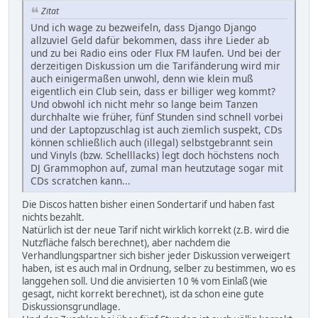
Zitat
Und ich wage zu bezweifeln, dass Django Django
allzuviel Geld dafür bekommen, dass ihre Lieder ab
und zu bei Radio eins oder Flux FM laufen. Und bei der
derzeitigen Diskussion um die Tarifänderung wird mir
auch einigermaßen unwohl, denn wie klein muß
eigentlich ein Club sein, dass er billiger weg kommt?
Und obwohl ich nicht mehr so lange beim Tanzen
durchhalte wie früher, fünf Stunden sind schnell vorbei
und der Laptopzuschlag ist auch ziemlich suspekt, CDs
können schließlich auch (illegal) selbstgebrannt sein
und Vinyls (bzw. Schelllacks) legt doch höchstens noch
DJ Grammophon auf, zumal man heutzutage sogar mit
CDs scratchen kann...
Die Discos hatten bisher einen Sondertarif und haben fast
nichts bezahlt.
Natürlich ist der neue Tarif nicht wirklich korrekt (z.B. wird die
Nutzfläche falsch berechnet), aber nachdem die
Verhandlungspartner sich bisher jeder Diskussion verweigert
haben, ist es auch mal in Ordnung, selber zu bestimmen, wo es
langgehen soll. Und die anvisierten 10 % vom Einlaß (wie
gesagt, nicht korrekt berechnet), ist da schon eine gute
Diskussionsgrundlage.