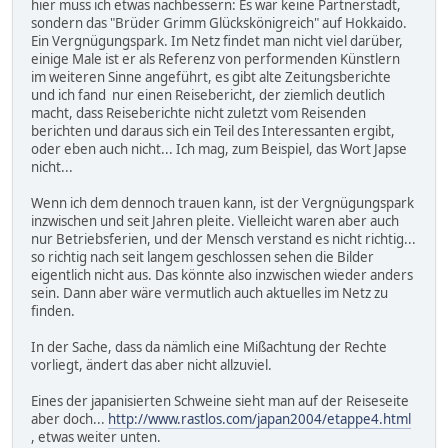
hier muss ich etwas nachbessern: Es war keine Partnerstadt,
sondern das "Brüder Grimm Glückskönigreich" auf Hokkaido.
Ein Vergnügungspark. Im Netz findet man nicht viel darüber,
einige Male ist er als Referenz von performenden Künstlern
im weiteren Sinne angeführt, es gibt alte Zeitungsberichte
und ich fand nur einen Reisebericht, der ziemlich deutlich
macht, dass Reiseberichte nicht zuletzt vom Reisenden
berichten und daraus sich ein Teil des Interessanten ergibt,
oder eben auch nicht... Ich mag, zum Beispiel, das Wort Japse
nicht...
Wenn ich dem dennoch trauen kann, ist der Vergnügungspark
inzwischen und seit Jahren pleite. Vielleicht waren aber auch
nur Betriebsferien, und der Mensch verstand es nicht richtig...
so richtig nach seit langem geschlossen sehen die Bilder
eigentlich nicht aus. Das könnte also inzwischen wieder anders
sein. Dann aber wäre vermutlich auch aktuelles im Netz zu
finden.
In der Sache, dass da nämlich eine Mißachtung der Rechte
vorliegt, ändert das aber nicht allzuviel.
Eines der japanisierten Schweine sieht man auf der Reiseseite
aber doch...
http://www.rastlos.com/japan2004/etappe4.html
, etwas weiter unten.