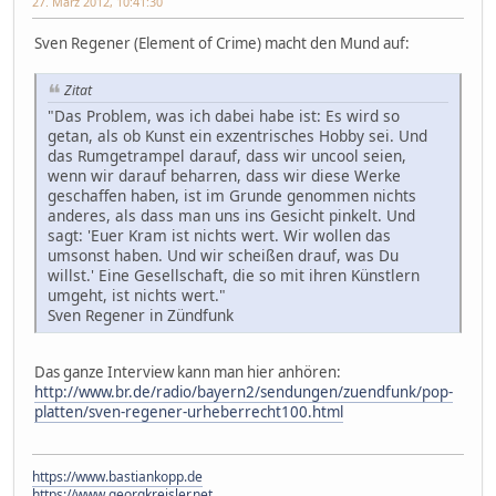
27. März 2012, 10:41:30
Sven Regener (Element of Crime) macht den Mund auf:
Zitat
"Das Problem, was ich dabei habe ist: Es wird so
getan, als ob Kunst ein exzentrisches Hobby sei. Und
das Rumgetrampel darauf, dass wir uncool seien,
wenn wir darauf beharren, dass wir diese Werke
geschaffen haben, ist im Grunde genommen nichts
anderes, als dass man uns ins Gesicht pinkelt. Und
sagt: 'Euer Kram ist nichts wert. Wir wollen das
umsonst haben. Und wir scheißen drauf, was Du
willst.' Eine Gesellschaft, die so mit ihren Künstlern
umgeht, ist nichts wert."
Sven Regener in Zündfunk
Das ganze Interview kann man hier anhören:
http://www.br.de/radio/bayern2/sendungen/zuendfunk/pop-
platten/sven-regener-urheberrecht100.html
https://www.bastiankopp.de
https://www.georgkreisler.net