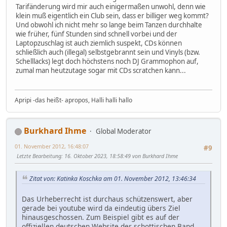
Tarifänderung wird mir auch einigermaßen unwohl, denn wie
klein muß eigentlich ein Club sein, dass er billiger weg kommt?
Und obwohl ich nicht mehr so lange beim Tanzen durchhalte
wie früher, fünf Stunden sind schnell vorbei und der
Laptopzuschlag ist auch ziemlich suspekt, CDs können
schließlich auch (illegal) selbstgebrannt sein und Vinyls (bzw.
Schelllacks) legt doch höchstens noch DJ Grammophon auf,
zumal man heutzutage sogar mit CDs scratchen kann...
Apripi -das heißt- apropos, Halli halli hallo
Burkhard Ihme
Global Moderator
01. November 2012, 16:48:07
#9
Letzte Bearbeitung
: 16. Oktober 2023, 18:58:49 von Burkhard Ihme
Zitat von: Katinka Koschka am 01. November 2012, 13:46:34
Das Urheberrecht ist durchaus schützenswert, aber
gerade bei youtube wird da eindeutig übers Ziel
hinausgeschossen. Zum Beispiel gibt es auf der
offiziellen deutschen Website der schottischen Band