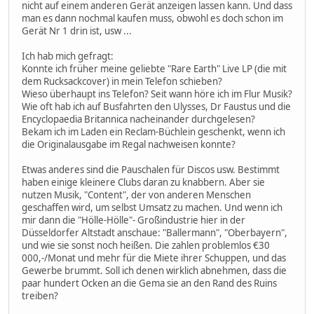
nicht auf einem anderen Gerät anzeigen lassen kann. Und dass
man es dann nochmal kaufen muss, obwohl es doch schon im
Gerät Nr 1 drin ist, usw ...
Ich hab mich gefragt:
Konnte ich früher meine geliebte "Rare Earth" Live LP (die mit
dem Rucksackcover) in mein Telefon schieben?
Wieso überhaupt ins Telefon? Seit wann höre ich im Flur Musik?
Wie oft hab ich auf Busfahrten den Ulysses, Dr Faustus und die
Encyclopaedia Britannica nacheinander durchgelesen?
Bekam ich im Laden ein Reclam-Büchlein geschenkt, wenn ich
die Originalausgabe im Regal nachweisen konnte?
Etwas anderes sind die Pauschalen für Discos usw. Bestimmt
haben einige kleinere Clubs daran zu knabbern. Aber sie
nutzen Musik, "Content", der von anderen Menschen
geschaffen wird, um selbst Umsatz zu machen. Und wenn ich
mir dann die "Hölle-Hölle"- Großindustrie hier in der
Düsseldorfer Altstadt anschaue: "Ballermann", "Oberbayern",
und wie sie sonst noch heißen. Die zahlen problemlos €30
000,-/Monat und mehr für die Miete ihrer Schuppen, und das
Gewerbe brummt. Soll ich denen wirklich abnehmen, dass die
paar hundert Ocken an die Gema sie an den Rand des Ruins
treiben?