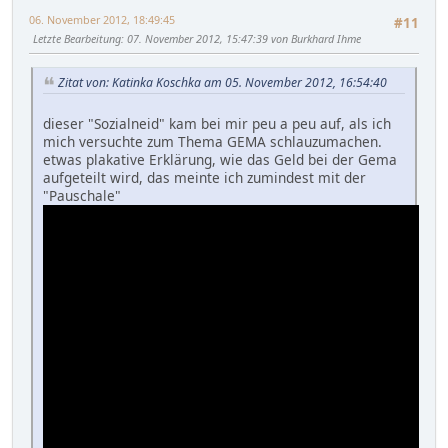
06. November 2012, 18:49:45
#11
Letzte Bearbeitung
: 07. November 2012, 15:47:39 von Burkhard Ihme
Zitat von: Katinka Koschka am 05. November 2012, 16:54:40
dieser "Sozialneid" kam bei mir peu a peu auf, als ich
mich versuchte zum Thema GEMA schlauzumachen.
etwas plakative Erklärung, wie das Geld bei der Gema
aufgeteilt wird, das meinte ich zumindest mit der
"Pauschale"