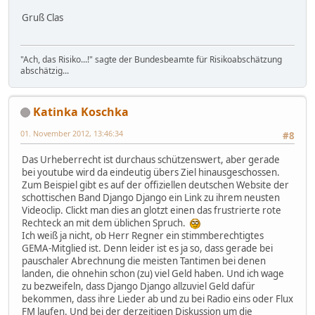
Gruß Clas
"Ach, das Risiko...!" sagte der Bundesbeamte für Risikoabschätzung
abschätzig...
Katinka Koschka
01. November 2012, 13:46:34
#8
Das Urheberrecht ist durchaus schützenswert, aber gerade
bei youtube wird da eindeutig übers Ziel hinausgeschossen.
Zum Beispiel gibt es auf der offiziellen deutschen Website der
schottischen Band Django Django ein Link zu ihrem neusten
Videoclip. Clickt man dies an glotzt einen das frustrierte rote
Rechteck an mit dem üblichen Spruch.
Ich weiß ja nicht, ob Herr Regner ein stimmberechtigtes
GEMA-Mitglied ist. Denn leider ist es ja so, dass gerade bei
pauschaler Abrechnung die meisten Tantimen bei denen
landen, die ohnehin schon (zu) viel Geld haben. Und ich wage
zu bezweifeln, dass Django Django allzuviel Geld dafür
bekommen, dass ihre Lieder ab und zu bei Radio eins oder Flux
FM laufen. Und bei der derzeitigen Diskussion um die