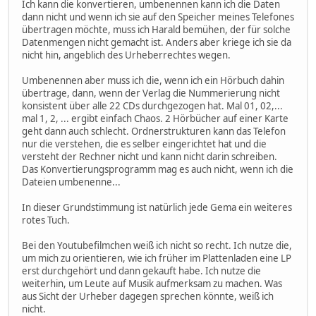
Ich kann die konvertieren, umbenennen kann ich die Daten
dann nicht und wenn ich sie auf den Speicher meines Telefones
übertragen möchte, muss ich Harald bemühen, der für solche
Datenmengen nicht gemacht ist. Anders aber kriege ich sie da
nicht hin, angeblich des Urheberrechtes wegen.
Umbenennen aber muss ich die, wenn ich ein Hörbuch dahin
übertrage, dann, wenn der Verlag die Nummerierung nicht
konsistent über alle 22 CDs durchgezogen hat. Mal 01, 02,...
mal 1, 2, ... ergibt einfach Chaos. 2 Hörbücher auf einer Karte
geht dann auch schlecht. Ordnerstrukturen kann das Telefon
nur die verstehen, die es selber eingerichtet hat und die
versteht der Rechner nicht und kann nicht darin schreiben.
Das Konvertierungsprogramm mag es auch nicht, wenn ich die
Dateien umbenenne...
In dieser Grundstimmung ist natürlich jede Gema ein weiteres
rotes Tuch.
Bei den Youtubefilmchen weiß ich nicht so recht. Ich nutze die,
um mich zu orientieren, wie ich früher im Plattenladen eine LP
erst durchgehört und dann gekauft habe. Ich nutze die
weiterhin, um Leute auf Musik aufmerksam zu machen. Was
aus Sicht der Urheber dagegen sprechen könnte, weiß ich
nicht.