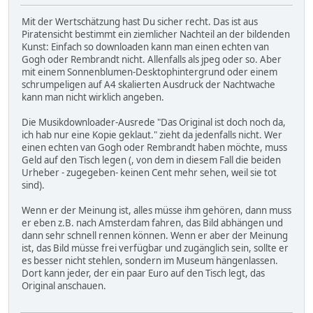
Mit der Wertschätzung hast Du sicher recht. Das ist aus
Piratensicht bestimmt ein ziemlicher Nachteil an der bildenden
Kunst: Einfach so downloaden kann man einen echten van
Gogh oder Rembrandt nicht. Allenfalls als jpeg oder so. Aber
mit einem Sonnenblumen-Desktophintergrund oder einem
schrumpeligen auf A4 skalierten Ausdruck der Nachtwache
kann man nicht wirklich angeben.
Die Musikdownloader-Ausrede "Das Original ist doch noch da,
ich hab nur eine Kopie geklaut." zieht da jedenfalls nicht. Wer
einen echten van Gogh oder Rembrandt haben möchte, muss
Geld auf den Tisch legen (, von dem in diesem Fall die beiden
Urheber - zugegeben- keinen Cent mehr sehen, weil sie tot
sind).
Wenn er der Meinung ist, alles müsse ihm gehören, dann muss
er eben z.B. nach Amsterdam fahren, das Bild abhängen und
dann sehr schnell rennen können. Wenn er aber der Meinung
ist, das Bild müsse frei verfügbar und zugänglich sein, sollte er
es besser nicht stehlen, sondern im Museum hängenlassen.
Dort kann jeder, der ein paar Euro auf den Tisch legt, das
Original anschauen.