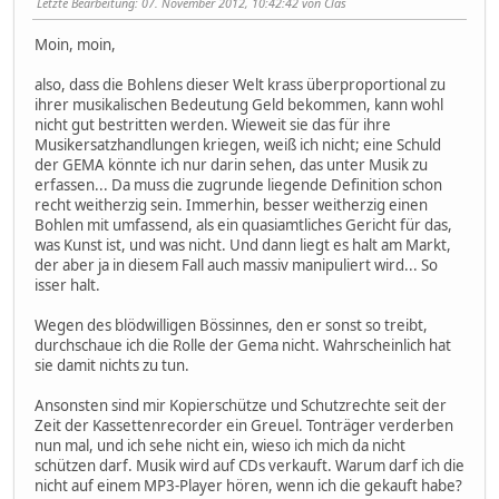
Letzte Bearbeitung
: 07. November 2012, 10:42:42 von Clas
Moin, moin,
also, dass die Bohlens dieser Welt krass überproportional zu
ihrer musikalischen Bedeutung Geld bekommen, kann wohl
nicht gut bestritten werden. Wieweit sie das für ihre
Musikersatzhandlungen kriegen, weiß ich nicht; eine Schuld
der GEMA könnte ich nur darin sehen, das unter Musik zu
erfassen... Da muss die zugrunde liegende Definition schon
recht weitherzig sein. Immerhin, besser weitherzig einen
Bohlen mit umfassend, als ein quasiamtliches Gericht für das,
was Kunst ist, und was nicht. Und dann liegt es halt am Markt,
der aber ja in diesem Fall auch massiv manipuliert wird... So
isser halt.
Wegen des blödwilligen Bössinnes, den er sonst so treibt,
durchschaue ich die Rolle der Gema nicht. Wahrscheinlich hat
sie damit nichts zu tun.
Ansonsten sind mir Kopierschütze und Schutzrechte seit der
Zeit der Kassettenrecorder ein Greuel. Tonträger verderben
nun mal, und ich sehe nicht ein, wieso ich mich da nicht
schützen darf. Musik wird auf CDs verkauft. Warum darf ich die
nicht auf einem MP3-Player hören, wenn ich die gekauft habe?