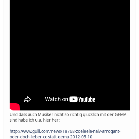
Und dass auch Musiker nicht so richtig glücklich mit der GEMA
sind habe ich u.a. hier her:
http://www.gulli.com/news/18768-zoeleela-naiv-arrogant-
oder-doch-lieber-cc-statt-gema-2012-05-10