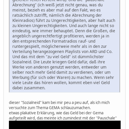
Abrechnung" (ich weiß jetzt nicht genau, was du
meinst, bezieh es aber mal auf den Fakt, wo es
ratsächlich zutrifft, nämlich die Abrechnung der
Kleinradios) führt zu Ungerechtigkeiten, aber halt auch
zu kleinen Ungerechtigkeiten. Und auch lange nicht so
eindeutig, wie immer behauptet. Denn die Großen, die
angeblich ungerechtfertigt profitieren, werden ja in
den entsprechenden Formatradios rauf- und
runtergespielt, möglicherweie mehr als in den zur
Verteilung herangezogenen Playlists von ARD und Co.
Und das mit dem "zu viel Geld" ist dümmlichster
Sozialneid. Die Leute kriegen Geld dafür, daß ihre
Werke von anderen genutzt werden, entweder um
selber noch mehr Geld damit zu verdienen, oder um
Werbung (für sich oder Waren) zu machen. Wenn sehr
viele Leute das hören wollen, kommt eben viel Geld
dabei zusammen.
dieser "Sozialneid" kam bei mir peu a peu auf, als ich mich
versuchte zum Thema GEMA schlauzumachen.
etwas plakative Erklärung, wie das Geld bei der Gema
aufgeteilt wird, das meinte ich zumindest mit der "Pauschale"