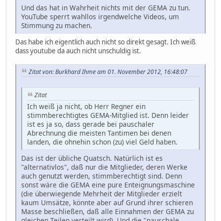
Und das hat in Wahrheit nichts mit der GEMA zu tun.
YouTube sperrt wahllos irgendwelche Videos, um
Stimmung zu machen.
Das habe ich eigentlich auch nicht so direkt gesagt. Ich weiß
dass youtube da auch nicht unschuldig ist.
Zitat von: Burkhard Ihme am 01. November 2012, 16:48:07
Zitat
Ich weiß ja nicht, ob Herr Regner ein
stimmberechtigtes GEMA-Mitglied ist. Denn leider
ist es ja so, dass gerade bei pauschaler
Abrechnung die meisten Tantimen bei denen
landen, die ohnehin schon (zu) viel Geld haben.
Das ist der übliche Quatsch. Natürlich ist es
"alternativlos", daß nur die Mitglieder, deren Werke
auch genutzt werden, stimmberechtigt sind. Denn
sonst wäre die GEMA eine pure Enteignungsmaschine
(die überwiegende Mehrheit der Mitglieder erzielt
kaum Umsätze, könnte aber auf Grund ihrer schieren
Masse beschließen, daß alle Einnahmen der GEMA zu
gleichen Teilen verteilt wird). Und die "pauschale