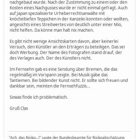
nachgebaut wurde. Nach der Zustimmung zu einem oder den
Kosten eines Nachgusses wurde er nicht einmal gefragt. Auch
auf Japan spezialisierte Urheberrechtsanwälte mit
knöcheltiefen Teppichen in der Kanzelei konnten oder wollten,
angesichts eines Streitwertes von deutlich unter einer Mio,
nicht helfen. Da könne man halt nix machen.
Es gibt nicht wenige Ansichtskarten davon, aber keinerlei
Versuch, den Künstler an den Erträgen zu beteiligen. Das sei
doch Werbung. Der Name des Fotografen stand drauf, der
des Verlages auch. Der des Künstlers nicht.
Im Fernsehn gab es eine Sendung über Bremen, die das
regelmäßig im Vorspann zeigte. Bei Musik gäbe das
Tantiemen. Bei bildender Kunst nicht. Er sollte sich freuen und
dankbar sein, meinten die Fernsehfuzzis...
Sowas finde ich problematisch.
Gruß Clas
"Ach, das Risiko...!" sagte der Bundesbeamte für Risikoabschätzung