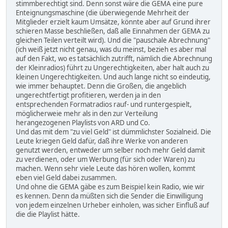
stimmberechtigt sind. Denn sonst wäre die GEMA eine pure
Enteignungsmaschine (die überwiegende Mehrheit der
Mitglieder erzielt kaum Umsätze, könnte aber auf Grund ihrer
schieren Masse beschließen, daß alle Einnahmen der GEMA zu
gleichen Teilen verteilt wird). Und die "pauschale Abrechnung"
(ich weiß jetzt nicht genau, was du meinst, bezieh es aber mal
auf den Fakt, wo es tatsächlich zutrifft, nämlich die Abrechnung
der Kleinradios) führt zu Ungerechtigkeiten, aber halt auch zu
kleinen Ungerechtigkeiten. Und auch lange nicht so eindeutig,
wie immer behauptet. Denn die Großen, die angeblich
ungerechtfertigt profitieren, werden ja in den
entsprechenden Formatradios rauf- und runtergespielt,
möglicherweie mehr als in den zur Verteilung
herangezogenen Playlists von ARD und Co.
Und das mit dem "zu viel Geld" ist dümmlichster Sozialneid. Die
Leute kriegen Geld dafür, daß ihre Werke von anderen
genutzt werden, entweder um selber noch mehr Geld damit
zu verdienen, oder um Werbung (für sich oder Waren) zu
machen. Wenn sehr viele Leute das hören wollen, kommt
eben viel Geld dabei zusammen.
Und ohne die GEMA gäbe es zum Beispiel kein Radio, wie wir
es kennen. Denn da müßten sich die Sender die Einwilligung
von jedem einzelnen Urheber einholen, was sicher Einfluß auf
die die Playlist hätte.