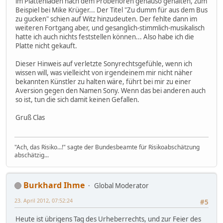
im Plattenladen nach dem Probehören genauso gehalten, zum
Beispiel bei Mike Krüger... Der Titel "Zu dumm für aus dem Bus
zu gucken" schien auf Witz hinzudeuten. Der fehlte dann im
weiteren Fortgang aber, und gesanglich-stimmlich-musikalisch
hatte ich auch nichts feststellen können... Also habe ich die
Platte nicht gekauft.
Dieser Hinweis auf verletzte Sonyrechtsgefühle, wenn ich
wissen will, was vielleicht von irgendeinem mir nicht näher
bekannten Künstler zu halten wäre, führt bei mir zu einer
Aversion gegen den Namen Sony. Wenn das bei anderen auch
so ist, tun die sich damit keinen Gefallen.
Gruß Clas
"Ach, das Risiko...!" sagte der Bundesbeamte für Risikoabschätzung
abschätzig...
Burkhard Ihme
Global Moderator
23. April 2012, 07:52:24
#5
Heute ist übrigens Tag des Urheberrechts, und zur Feier des