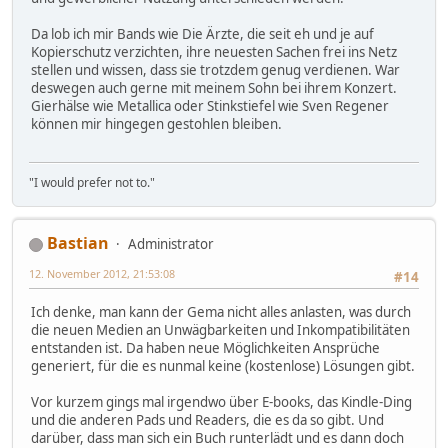
Da lob ich mir Bands wie Die Ärzte, die seit eh und je auf
Kopierschutz verzichten, ihre neuesten Sachen frei ins Netz
stellen und wissen, dass sie trotzdem genug verdienen. War
deswegen auch gerne mit meinem Sohn bei ihrem Konzert.
Gierhälse wie Metallica oder Stinkstiefel wie Sven Regener
können mir hingegen gestohlen bleiben.
"I would prefer not to."
Bastian
Administrator
12. November 2012, 21:53:08
#14
Ich denke, man kann der Gema nicht alles anlasten, was durch
die neuen Medien an Unwägbarkeiten und Inkompatibilitäten
entstanden ist. Da haben neue Möglichkeiten Ansprüche
generiert, für die es nunmal keine (kostenlose) Lösungen gibt.
Vor kurzem gings mal irgendwo über E-books, das Kindle-Ding
und die anderen Pads und Readers, die es da so gibt. Und
darüber, dass man sich ein Buch runterlädt und es dann doch