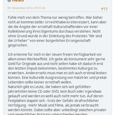
09. November 2012, 07:21:24
#13
Fühle mich von dem Thema nur wenig betroffen. War bisher
nicht an kommerzieller Urrechthaberei interessiert, kann aber
die die Ängste der ernsthaft Kulturschaffenden vor einer
Kollektivierung ihres Eigentums durchaus verstehen. Nicht
ohne Grund wurde in der Einleitung des Protestes "Wir sind
die Urheber" von einer
bürgerlichen
Errungenschaft
gesprochen.
Ich erkenne für mich in der neuen freien Verfügbarkeit vor
allem einen Werbeeffekt. Ich gebe als Konsument sehr gerne
Geld für Originale aus und nicht selten habe ich dadurch erst
den letzten Impuls bekommen, bestimmtes Kulturgut zu
erwerben. Andererseits muss man es sich auch erstmal leisten
können. Eine kulturelle Ausgrenzung von Hatz4-ler und prekär
Lebenden sollte keiner ernsthaft wollen.
Natürlich gibt es Leute, die haben sich seit gefühlten
Jahrzehnten keine CD oder DVD, kein Buch oder irgendwas
gekauft und werden es wohl auch nicht mehr tun. Auf deren
Festplatten stapeln sich - trotz der Gefahr strafrechtlicher
Verfolgung - mehr Musik und Filme, als jemals verbraucht
werden könnte. Dabei sollte aber unbedingt zwischen privater
und gewerblicher Nutzung unterschieden werden.