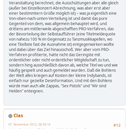
Veranstaltung berechnet, die Ausschüttungen aber alle gleich
(außer bei Einzelkonzert-Abrechnung, was aber erst aber
einer bestimmtern Größe möglich ist) – was ja eigentlich eine
Von-oben-nach-unten-Verteilung ist und damit das pure
Gegenteil von dem, was allgemein behauptet wird, und
drittens am mittlerweile abgeschafften PRO-Verfahren, das
der Bevorteilung der Selbstaufführer (eine Titelmeldequote
von nahezu 100 % im Gegensatz zu Tanzmusikkapellen, wo
eine Titelliste fast die Ausnahme ist) entgegenwirken wollte
und dabei über das Ziel hinausschoß. Wer aber vom PRO-
Verfahren profitierte, hatte nicht das Geringste mit
ordentlicher oder nicht-ordentlicher Mitglidschaft zu tun,
sondern hing ausschließlich davon ab, welche Titel wo und wie
häufig gespielt und auch gemeldet wurden. Daß die Bohlens
der Welt alles kriegen auf Kosten der kleine Indybands, ist
einfach nur gezielte Desinformation. Und mit den Bohlens
würde man auch alle Zappas, "Sex Pistols" und "Wir sind
Helden" enteignen.
Clas
07. November 2012, 08:30:10
#12