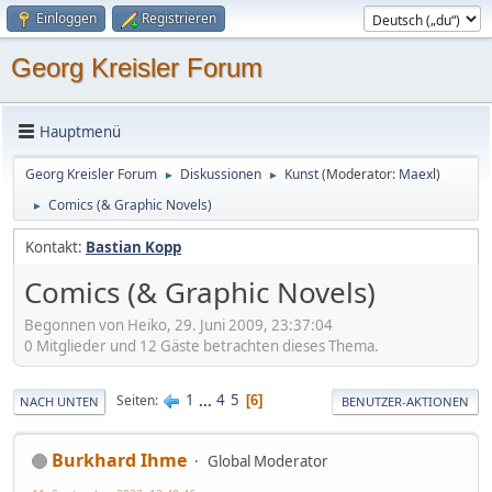
Einloggen
Registrieren
Georg Kreisler Forum
Hauptmenü
Georg Kreisler Forum
Diskussionen
Kunst
(Moderator:
Maexl
)
►
►
Comics (& Graphic Novels)
►
Kontakt:
Bastian Kopp
Comics (& Graphic Novels)
Begonnen von Heiko, 29. Juni 2009, 23:37:04
0 Mitglieder und 12 Gäste betrachten dieses Thema.
1
...
4
5
Seiten
6
NACH UNTEN
BENUTZER-AKTIONEN
Burkhard Ihme
Global Moderator