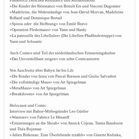
Frankreich zwischen Résistance und Kollaboration
»Die Kinder der Résistance von Benoît Ers und Vincent Dugomier
»Madeleine, die Widerständige von Jean-David Morvan, Madeleine
Riffaud und Dominique Bertail
»Spirou oder: die Hoffnung« von Émile Bravo
»Operation Fledermaus« von Yann und Hardy
»La patrouille des Libellules« (Die Libellen-Pfadfindertruppe) von
Yann und Schwartz
Auch Comics sind Teil der niederländischen Erinnerungskultur
»Das Unvorstellbare zeigen« von zehn Comicautoren
Von Auschwitz über Babyn Jar bis Lili
»Die Kinder von Izieu von Pascal Bresson und Giulio Salvadori
»Die vollständige Maus« von Art Spiegelman
»MetaMaus« von Art Spiegelman
»Breakdowns« von Art Spiegelman
Holocaust und Comic
Interview mit Bahoe-Mitbegründer Leo Gürtler
»Wannsee« von Fabrice Le Hénanff
»Erinnerungen an die Shoah« von Annick Cojean, Tamia Baudouin
und Théa Rojzman
»Adieu Birkenau: Eine Überlebende erzählt« von Ginette Kolinka,