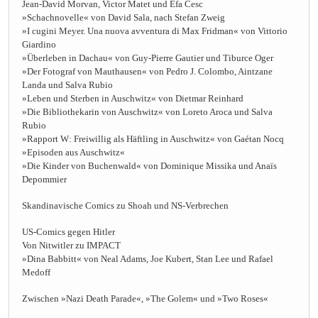
Jean-David Morvan, Victor Matet und Efa Cesc
»Schachnovelle« von David Sala, nach Stefan Zweig
»I cugini Meyer. Una nuova avventura di Max Fridman« von Vittorio
Giardino
»Überleben in Dachau« von Guy-Pierre Gautier und Tiburce Oger
»Der Fotograf von Mauthausen« von Pedro J. Colombo, Aintzane
Landa und Salva Rubio
»Leben und Sterben in Auschwitz« von Dietmar Reinhard
»Die Bibliothekarin von Auschwitz« von Loreto Aroca und Salva
Rubio
»Rapport W: Freiwillig als Häftling in Auschwitz« von Gaétan Nocq
»Episoden aus Auschwitz«
»Die Kinder von Buchenwald« von Dominique Missika und Anaïs
Depommier
Skandinavische Comics zu Shoah und NS-Verbrechen
US-Comics gegen Hitler
Von Nitwitler zu IMPACT
»Dina Babbitt« von Neal Adams, Joe Kubert, Stan Lee und Rafael
Medoff
Zwischen »Nazi Death Parade«, »The Golem« und »Two Roses«