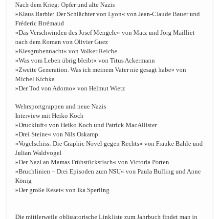
Nach dem Krieg: Opfer und alte Nazis
»Klaus Barbie: Der Schlächter von Lyon« von Jean-Claude Bauer und
Fréderic Brrémaud
»Das Verschwinden des Josef Mengele« von Matz und Jörg Mailliet
nach dem Roman von Olivier Guez
»Kiesgrubennacht« von Volker Reiche
»Was vom Leben übrig bleibt« von Titus Ackermann
»Zweite Generation. Was ich meinem Vater nie gesagt habe« von
Michel Kichka
»Der Tod von Adorno« von Helmut Wietz
Wehrsportgruppen und neue Nazis
Interview mit Heiko Koch
»Druckluft« von Heiko Koch und Patrick MacAllister
»Drei Steine« von Nils Oskamp
»Vogelschiss: Die Graphic Novel gegen Rechts« von Frauke Bahle und
Julian Waldvogel
»Der Nazi an Mamas Frühstückstisch« von Victoria Porten
»Bruchlinien – Drei Episoden zum NSU« von Paula Bulling und Anne
König
»Der große Reset« von Ika Sperling
Die mittlerweile obligatorische Linkliste zum Jahrbuch findet man in