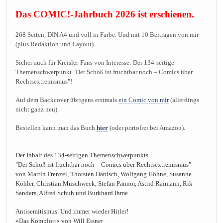
Das COMIC!-Jahrbuch 2026 ist erschienen.
268 Seiten, DIN A4 und voll in Farbe. Und mit 10 Beiträgen von mir
(plus Redaktion und Layout).
Sicher auch für Kreisler-Fans von Interesse: Der 134-seitige
Themenschwerpunkt "Der Schoß ist fruchtbar noch – Comics über
Rechtsextremismus"!
Auf dem Backcover übrigens erstmals
ein Comic von mir
(allerdings
nicht ganz neu).
Bestellen kann man das Buch
hier
(oder portofrei bei Amazon).
Der Inhalt des 134-seitigen Themenschwerpunkts
"Der Schoß ist fruchtbar noch – Comics über Rechtsextremismus"
von Martin Frenzel, Thorsten Hanisch, Wolfgang Höhne, Susanne
Köhler, Christian Muschweck, Stefan Pannor, Astrid Raimann, Rik
Sanders, Alfred Schuh und Burkhard Ihme
Antisemitismus. Und immer wieder Hitler!
»Das Komplott« von Will Eisner