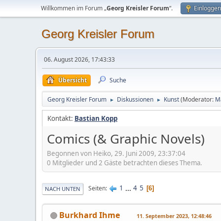
Willkommen im Forum „
Georg Kreisler Forum
“.
Einloggen
Georg Kreisler Forum
06. August 2026, 17:43:33
Übersicht
Suche
Georg Kreisler Forum
Diskussionen
Kunst
(Moderator:
M
►
►
Kontakt:
Bastian Kopp
Comics (& Graphic Novels)
Begonnen von Heiko, 29. Juni 2009, 23:37:04
0 Mitglieder und 2 Gäste betrachten dieses Thema.
1
...
4
5
Seiten
6
NACH UNTEN
Burkhard Ihme
11. September 2023, 12:48:46