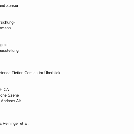
und Zensur
rschung«
ckmann
geist
ausstellung
cience-Fiction-Comics im Überblick
PHICA
ische Szene
n Andreas Alt
Reininger et al.