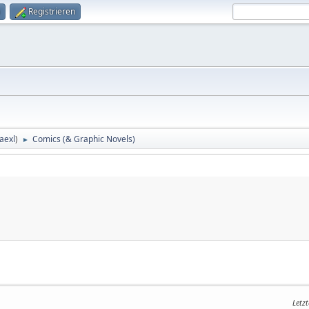
Registrieren
aexl
)
Comics (& Graphic Novels)
►
Letz