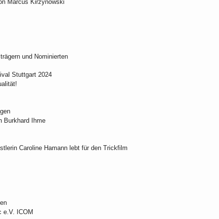
on Marcus Kirzynowski
strägern und Nominierten
ival Stuttgart 2024
alität!
ngen
on Burkhard Ihme
lerin Caroline Hamann lebt für den Trickfilm
len
c e.V. ICOM