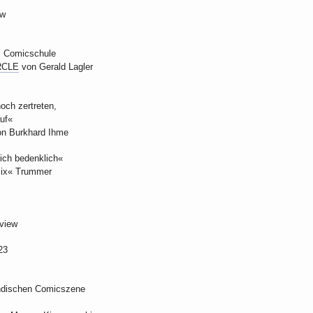
ow
, Comicschule
RCLE
von Gerald Lagler
ch zertreten,
auf«
on Burkhard Ihme
 ich bedenklich«
mix« Trummer
rview
23
ändischen Comicszene