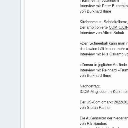
Trommeln im Altenheim
Interview mit Peter Butschk
von Burkhard Ihme
Kirchenmaus, Schöckelhexe
Der ambitionierte
COMIC.CI
Interview von Alfred Schuh
»Den Schneeball kann man no
die Lawine hält keiner mehr 
Interview mit Nils Oskamp v
»Zensur in jeglicher Art finde
Interview mit Reinhard »Tru
von Burkhard Ihme
Nachgefragt
ICOM-Mitglieder im Kurzinte
Der US-Comicmarkt 2022/20
von Stefan Pannor
Die Außenseiter der niederl
von Rik Sanders