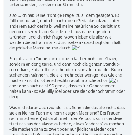
unterscheiden, sondern nur Stimmlich).
also....ich hab keine "richtige Frage" zu all dem gesagten. Es
fällt mir nur auf, und ich mach mir so Gedanken dazu. Unter
anderem auch deshalb, weil meine natürliche Solidarität mit
genau dieser Art von Künstlern ist (aus naheliegenden
Gründen) und ich mich frage: wovon leben die alle? Wie
werden die sich am markt durchsetzen - da schlägt dann halt
die jiddische Mame bei mir durch
Es gibt ja auch Tonnen an gleichem Kaliber nciht am Klavier,
sondern an der gitarre, und dann noch die ganzen Standup-
comedians, Kabarettisten - hunderte von allein auf der Bühne
stehenden Männern, die alle mehr oder weniger das Gleiche
machen - nicht grottenschlecht (nagut, manche schon
)
aber eben auch nciht SO genial, dass es für Generationen
halten kann - so wie Billy Joel oder Kreisler oder Schramm oder
dergl.
Was mich daran auch wundert ist: Sehen die das alle nicht, dass
sie ein kleiner Fisch in einem riesigen Meer sind? Bei Frauen
(will mir scheinen) ist da oft mehr der Versuch, sich irgendwie
stilistisch aus der Masse zu heben, etwas "anderes" zu machen
- die machen dann zu zweit oder nur jiddische Lieder oder
ausschliesslich Berliner Lieder oder so. Aber bei den meisten