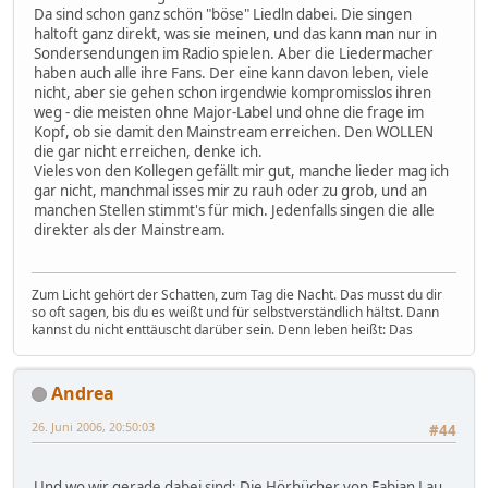
Da sind schon ganz schön "böse" Liedln dabei. Die singen
haltoft ganz direkt, was sie meinen, und das kann man nur in
Sondersendungen im Radio spielen. Aber die Liedermacher
haben auch alle ihre Fans. Der eine kann davon leben, viele
nicht, aber sie gehen schon irgendwie kompromisslos ihren
weg - die meisten ohne Major-Label und ohne die frage im
Kopf, ob sie damit den Mainstream erreichen. Den WOLLEN
die gar nicht erreichen, denke ich.
Vieles von den Kollegen gefällt mir gut, manche lieder mag ich
gar nicht, manchmal isses mir zu rauh oder zu grob, und an
manchen Stellen stimmt's für mich. Jedenfalls singen die alle
direkter als der Mainstream.
Zum Licht gehört der Schatten, zum Tag die Nacht. Das musst du dir
so oft sagen, bis du es weißt und für selbstverständlich hältst. Dann
kannst du nicht enttäuscht darüber sein. Denn leben heißt: Das
Andrea
26. Juni 2006, 20:50:03
#44
Und wo wir gerade dabei sind: Die Hörbücher von Fabian Lau