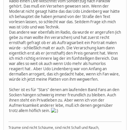
Radio einen Live-Mitschnitt vom Sonderzug nach Pankow
gehört. Das muß ein Versehen gewesen sein. Wenn der
Moderat nicht gesagt hätte das das Udo Lindenberg war hätte
ich behauptet die haben jemand von der Straße den Text
vorlesen lassen, so schlecht war das. Seitdem Frage ich mich
was ist Udo und was Technik.
Das andere war ebenfalls im Radio, da wurde er angerufen (ich
gebe zu man wollte ihn verarschen) und hat zuerst recht
ernsthaft gefragt ob er als Auftragsarbeit ein Portrait malen
würde - schließlich malt er auch. Die Verarschung kam dann
eigentlich erst als er (ernsthaft) den Preis genannt hat. Wenn
ich mich richtig erinnere lag der im fünfstelligen Bereich. Das
war alles so weit ok auch wenn Udo mehr als humorlos
reagiert hat . Aber Udo Lindenberg war von Anfang an
dermaßen arrogant, das ich gedacht habe, wenn ich Fan wäre,
würde ich jetzt meine Platten von ihm wegwerfen.
Sicher ist es für "Stars" denen am laufenden Band Fans an den
Socken hängen schwierig immer freundlich zu bleiben. Auch
ihnen steht ein Privatleben zu. Aber wenn ich von der
Aufmerksamkeit anderer lebe, muß ich denen gegenüber
trotz allem höflich sein.
Träume sind nicht Schäume, sind nicht Schall und Rauch,