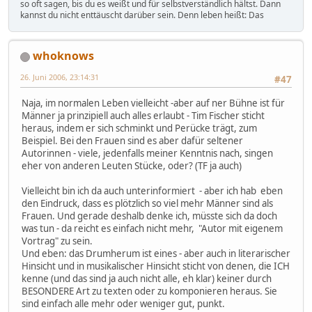
so oft sagen, bis du es weißt und für selbstverständlich hältst. Dann
kannst du nicht enttäuscht darüber sein. Denn leben heißt: Das
whoknows
26. Juni 2006, 23:14:31
#47
Naja, im normalen Leben vielleicht -aber auf ner Bühne ist für
Männer ja prinzipiell auch alles erlaubt - Tim Fischer sticht
heraus, indem er sich schminkt und Perücke trägt, zum
Beispiel. Bei den Frauen sind es aber dafür seltener
Autorinnen - viele, jedenfalls meiner Kenntnis nach, singen
eher von anderen Leuten Stücke, oder? (TF ja auch)
Vielleicht bin ich da auch unterinformiert - aber ich hab eben
den Eindruck, dass es plötzlich so viel mehr Männer sind als
Frauen. Und gerade deshalb denke ich, müsste sich da doch
was tun - da reicht es einfach nicht mehr, "Autor mit eigenem
Vortrag" zu sein.
Und eben: das Drumherum ist eines - aber auch in literarischer
Hinsicht und in musikalischer Hinsicht sticht von denen, die ICH
kenne (und das sind ja auch nicht alle, eh klar) keiner durch
BESONDERE Art zu texten oder zu komponieren heraus. Sie
sind einfach alle mehr oder weniger gut, punkt.