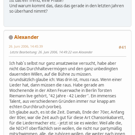
Ist das ein Trend, eine Phase?
Und warum kommt das, dass das gerade in den letzten Jahren
so überhand nimmt?
Alexander
26. Juni 2006, 14:45:39
#41
Letzte Bearbeitung
: 26. Juni 2006, 14:49:22 von Alexander
Ich hab´s selbst nur ganz ansatzweise versucht, habe aber
nicht das Durchhaltevermögen und den ganz unbedingten
dauernden Willen, auf die Bühne zu müssen.
Grundsätzlich glaube ich: Was drin ist, muss raus. Wenn einer
Lieder hat, dann müssen die raus. Habe gerade am
Wochenende in der Alten Feuerwache in Berlin Torsten
Riemann live gehört, "42 Jahre - 42 Lieder". Ein immenses
Talent, aus verschiedenen Gründen immer nur knapp am
echten Durchbruch (vorbei).
Ich glaube auch, es ist die Zeit. Damals, Ende der 70er, Anfang
der 80er, war die Zeit auch gut für diese Art Chansonkabarett,
für die Liedermacher etc. - jetzt ist sie es wieder. Weil alle die,
die NICHT oberflächlich sein wollen, die nicht nur partymäßig
mitschwimmen, alle, die zuhören wollen, die weiter nach innen