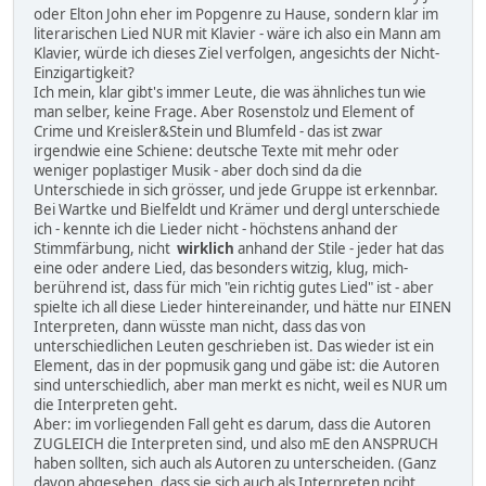
oder Elton John eher im Popgenre zu Hause, sondern klar im
literarischen Lied NUR mit Klavier - wäre ich also ein Mann am
Klavier, würde ich dieses Ziel verfolgen, angesichts der Nicht-
Einzigartigkeit?
Ich mein, klar gibt's immer Leute, die was ähnliches tun wie
man selber, keine Frage. Aber Rosenstolz und Element of
Crime und Kreisler&Stein und Blumfeld - das ist zwar
irgendwie eine Schiene: deutsche Texte mit mehr oder
weniger poplastiger Musik - aber doch sind da die
Unterschiede in sich grösser, und jede Gruppe ist erkennbar.
Bei Wartke und Bielfeldt und Krämer und dergl unterschiede
ich - kennte ich die Lieder nicht - höchstens anhand der
Stimmfärbung, nicht
wirklich
anhand der Stile - jeder hat das
eine oder andere Lied, das besonders witzig, klug, mich-
berührend ist, dass für mich "ein richtig gutes Lied" ist - aber
spielte ich all diese Lieder hintereinander, und hätte nur EINEN
Interpreten, dann wüsste man nicht, dass das von
unterschiedlichen Leuten geschrieben ist. Das wieder ist ein
Element, das in der popmusik gang und gäbe ist: die Autoren
sind unterschiedlich, aber man merkt es nicht, weil es NUR um
die Interpreten geht.
Aber: im vorliegenden Fall geht es darum, dass die Autoren
ZUGLEICH die Interpreten sind, und also mE den ANSPRUCH
haben sollten, sich auch als Autoren zu unterscheiden. (Ganz
davon abgesehen, dass sie sich auch als Interpreten nciht