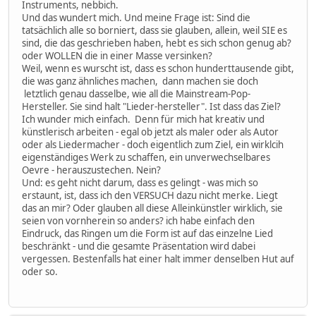
Instruments, nebbich.
Und das wundert mich. Und meine Frage ist: Sind die
tatsächlich alle so borniert, dass sie glauben, allein, weil SIE es
sind, die das geschrieben haben, hebt es sich schon genug ab?
oder WOLLEN die in einer Masse versinken?
Weil, wenn es wurscht ist, dass es schon hunderttausende gibt,
die was ganz ähnliches machen, dann machen sie doch
letztlich genau dasselbe, wie all die Mainstream-Pop-
Hersteller. Sie sind halt "Lieder-hersteller". Ist dass das Ziel?
Ich wunder mich einfach. Denn für mich hat kreativ und
künstlerisch arbeiten - egal ob jetzt als maler oder als Autor
oder als Liedermacher - doch eigentlich zum Ziel, ein wirklcih
eigenständiges Werk zu schaffen, ein unverwechselbares
Oevre - herauszustechen. Nein?
Und: es geht nicht darum, dass es gelingt - was mich so
erstaunt, ist, dass ich den VERSUCH dazu nicht merke. Liegt
das an mir? Oder glauben all diese Alleinkünstler wirklich, sie
seien von vornherein so anders? ich habe einfach den
Eindruck, das Ringen um die Form ist auf das einzelne Lied
beschränkt - und die gesamte Präsentation wird dabei
vergessen. Bestenfalls hat einer halt immer denselben Hut auf
oder so.