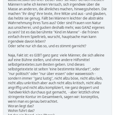
Männern sehe ich keinen Versuch, sich irgendwie über die
Masse an anderen, die ähnliches machen, hinwegzuheben. Die
machen "ihr ding" ihre texte, ihre Witze und aus - und glauben,
das hebte sie genug. Fällt bei Männern leichter die abstrakte
Wahrnehmung ihres Tuns aus? Oder sind Frauen von Natur
aus unsicherer, und gucken deshalb mehr, was GANZ eigenes
zu sein? Ist es das berühmte "Kind im Manne" - die frönen
einfach ihrem Spieltrieb, wurscht, hauptsache man kann
irgendwie davon leben?
Oder sehe nur ich das so, und es stimmt garnicht?
Naja, Fakt ist: es GIBT ganz ganz viele Männer, die sich alleine
auf eine Bühne stellen, und ohne andere Hilfsmittel
selbstgetextetes zum Besten geben. Und dieses
selbstgetextete ist selten "eine bestimmte Mundart", oder
"nur politisch" oder "nur über essen" oder wasweissich -
sondern immer "ganz lustig", nicht allzu böse, nicht allzu lieb,
nicht allzu unkritisch aber auch nicht allzu kritisch, nicht allzu
angriffig und nicht allzu kompliziert, nie ganz deppert und
handwerklich durchaus gut gemacht, - aber letztlich ohne
stringente Kontur im Gesamtwerk, sagen wir: konzeptlos,
wenn man es genau betrachtet.
Woran liegt das?
Wohin führt das?