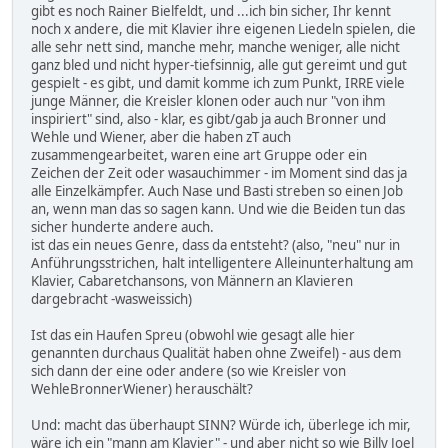
gibt es noch Rainer Bielfeldt, und ...ich bin sicher, Ihr kennt
noch x andere, die mit Klavier ihre eigenen Liedeln spielen, die
alle sehr nett sind, manche mehr, manche weniger, alle nicht
ganz bled und nicht hyper-tiefsinnig, alle gut gereimt und gut
gespielt - es gibt, und damit komme ich zum Punkt, IRRE viele
junge Männer, die Kreisler klonen oder auch nur "von ihm
inspiriert" sind, also - klar, es gibt/gab ja auch Bronner und
Wehle und Wiener, aber die haben zT auch
zusammengearbeitet, waren eine art Gruppe oder ein
Zeichen der Zeit oder wasauchimmer - im Moment sind das ja
alle Einzelkämpfer. Auch Nase und Basti streben so einen Job
an, wenn man das so sagen kann. Und wie die Beiden tun das
sicher hunderte andere auch.
ist das ein neues Genre, dass da entsteht? (also, "neu" nur in
Anführungsstrichen, halt intelligentere Alleinunterhaltung am
Klavier, Cabaretchansons, von Männern an Klavieren
dargebracht -wasweissich)
Ist das ein Haufen Spreu (obwohl wie gesagt alle hier
genannten durchaus Qualität haben ohne Zweifel) - aus dem
sich dann der eine oder andere (so wie Kreisler von
WehleBronnerWiener) herauschält?
Und: macht das überhaupt SINN? Würde ich, überlege ich mir,
wäre ich ein "mann am Klavier" - und aber nicht so wie Billy Joel