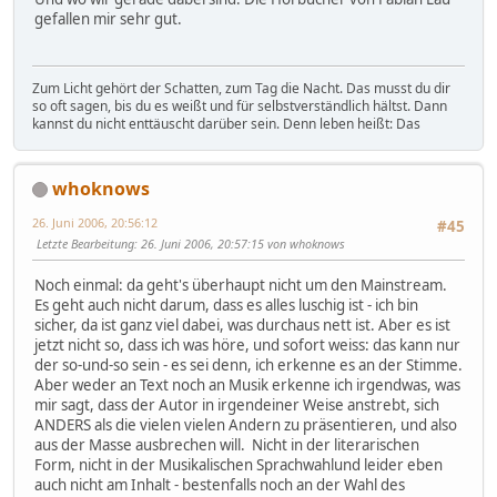
gefallen mir sehr gut.
Zum Licht gehört der Schatten, zum Tag die Nacht. Das musst du dir
so oft sagen, bis du es weißt und für selbstverständlich hältst. Dann
kannst du nicht enttäuscht darüber sein. Denn leben heißt: Das
whoknows
26. Juni 2006, 20:56:12
#45
Letzte Bearbeitung
: 26. Juni 2006, 20:57:15 von whoknows
Noch einmal: da geht's überhaupt nicht um den Mainstream.
Es geht auch nicht darum, dass es alles luschig ist - ich bin
sicher, da ist ganz viel dabei, was durchaus nett ist. Aber es ist
jetzt nicht so, dass ich was höre, und sofort weiss: das kann nur
der so-und-so sein - es sei denn, ich erkenne es an der Stimme.
Aber weder an Text noch an Musik erkenne ich irgendwas, was
mir sagt, dass der Autor in irgendeiner Weise anstrebt, sich
ANDERS als die vielen vielen Andern zu präsentieren, und also
aus der Masse ausbrechen will. Nicht in der literarischen
Form, nicht in der Musikalischen Sprachwahlund leider eben
auch nicht am Inhalt - bestenfalls noch an der Wahl des