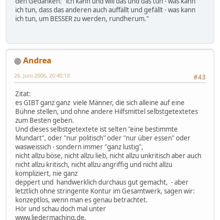
den Gedanken: "ich kann und will das und das tun - was kann
ich tun, dass das anderen auch auffällt und gefällt - was kann
ich tun, um BESSER zu werden, rundherum."
Andrea
26. Juni 2006, 20:40:13
#43
Zitat:
es GIBT ganz ganz viele Männer, die sich alleine auf eine
Bühne stellen, und ohne andere Hilfsmittel selbstgetextetes
zum Besten geben.
Und dieses selbstgetextete ist selten "eine bestimmte
Mundart", oder "nur politisch" oder "nur über essen" oder
wasweissich - sondern immer "ganz lustig",
nicht allzu böse, nicht allzu lieb, nicht allzu unkritisch aber auch
nicht allzu kritisch, nicht allzu angriffig und nicht allzu
kompliziert, nie ganz
deppert und handwerklich durchaus gut gemacht, - aber
letztlich ohne stringente Kontur im Gesamtwerk, sagen wir:
konzeptlos, wenn man es genau betrachtet.
Hör und schau doch mal unter
www.liedermaching.de.