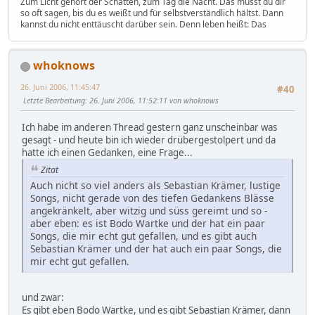
Zum Licht gehört der Schatten, zum Tag die Nacht. Das musst du dir
so oft sagen, bis du es weißt und für selbstverständlich hältst. Dann
kannst du nicht enttäuscht darüber sein. Denn leben heißt: Das
whoknows
26. Juni 2006, 11:45:47
#40
Letzte Bearbeitung
: 26. Juni 2006, 11:52:11 von whoknows
Ich habe im anderen Thread gestern ganz unscheinbar was
gesagt - und heute bin ich wieder drübergestolpert und da
hatte ich einen Gedanken, eine Frage...
Zitat
Auch nicht so viel anders als Sebastian Krämer, lustige
Songs, nicht gerade von des tiefen Gedankens Blässe
angekränkelt, aber witzig und süss gereimt und so -
aber eben: es ist Bodo Wartke und der hat ein paar
Songs, die mir echt gut gefallen, und es gibt auch
Sebastian Krämer und der hat auch ein paar Songs, die
mir echt gut gefallen.
und zwar:
Es gibt eben Bodo Wartke, und es gibt Sebastian Krämer, dann