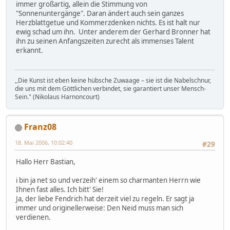
immer großartig, allein die Stimmung von
"Sonnenuntergänge". Daran ändert auch sein ganzes
Herzblattgetue und Kommerzdenken nichts. Es ist halt nur
ewig schad um ihn. Unter anderem der Gerhard Bronner hat
ihn zu seinen Anfangszeiten zurecht als immenses Talent
erkannt.
,,Die Kunst ist eben keine hübsche Zuwaage – sie ist die Nabelschnur,
die uns mit dem Göttlichen verbindet, sie garantiert unser Mensch-
Sein." (Nikolaus Harnoncourt)
Franz08
18. Mai 2006, 10:02:40
#29
Hallo Herr Bastian,
i bin ja net so und verzeih' einem so charmanten Herrn wie
Ihnen fast alles. Ich bitt' Sie!
Ja, der liebe Fendrich hat derzeit viel zu regeln. Er sagt ja
immer und originellerweise: Den Neid muss man sich
verdienen.