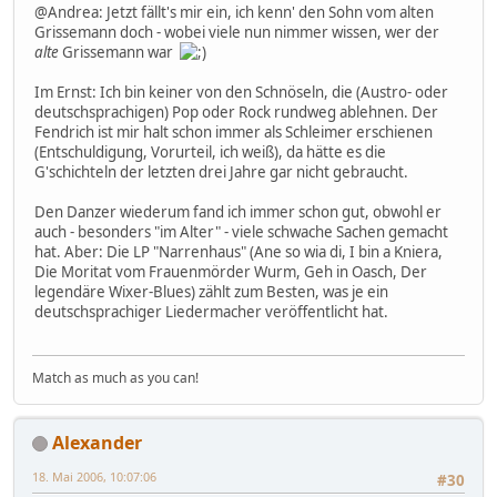
@Andrea: Jetzt fällt's mir ein, ich kenn' den Sohn vom alten
Grissemann doch - wobei viele nun nimmer wissen, wer der
alte
Grissemann war
Im Ernst: Ich bin keiner von den Schnöseln, die (Austro- oder
deutschsprachigen) Pop oder Rock rundweg ablehnen. Der
Fendrich ist mir halt schon immer als Schleimer erschienen
(Entschuldigung, Vorurteil, ich weiß), da hätte es die
G'schichteln der letzten drei Jahre gar nicht gebraucht.
Den Danzer wiederum fand ich immer schon gut, obwohl er
auch - besonders "im Alter" - viele schwache Sachen gemacht
hat. Aber: Die LP "Narrenhaus" (Ane so wia di, I bin a Kniera,
Die Moritat vom Frauenmörder Wurm, Geh in Oasch, Der
legendäre Wixer-Blues) zählt zum Besten, was je ein
deutschsprachiger Liedermacher veröffentlicht hat.
Match as much as you can!
Alexander
18. Mai 2006, 10:07:06
#30