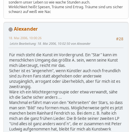
sondern unser Leben so wie wache Stunden auch.
Wirklichkeit heißt Spesen, Träume sind Ertrag. Träume sind uns sicher
schwarz auf weiß wie Nac
Alexander
18. Mai 2006, 10:00:26
#28
Letzte Bearbeitung
: 18. Mai 2006, 10:02:50 von Alexander
Für mich steht die Kunst im Vordergrund. Ein "Star" kann im
menschlichen Umgang das größte A. sein, wenn seine Kunst
mich überzeugt, reicht mir das.
Sicher ist es "angenehm", wenn Künstler auch noch freundlich
sind zu ihren Fans statt abgehoben oder anderswie
unzugänglich, arrogant oder überheblich, aber für mich ist es
zweitrangig.
Wäre ich ein Möchtegerngroupie oder etwa verwandt, sähe
ich die Sache sicher anders ...
Manchmal erfährt man von den "Kehrseiten" der Stars, so dass
man sein "Bild" neu formen muss. Möglicherweise geht es jetzt
manchen beim Rainhard Fendrich so. Bei dem z. B. halte ich
mich an die ganz frühen Lieder. Die B-Seite seiner zweiten LP
"Und alles ist ganz anders word´n", die er zusammen mit Peter
Ludwig aufgenommen hat, bleibt für mich als Kunstwerk