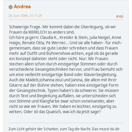
Andrea
26. Juni 2006, 21:11:29
#46
Schwierige Frage. Mir kommt dabei die Überlegung, ob wir
Frauen da WIRKLICH so anders sind.
Ich höre ja gern: Claudia K., Kreisler & Stein, Julia Neigel, Anne
Haigis, Renate Otta, Pe Werner... Und sie alle haben - für mich -
gemeinsam, dass sie gute Lieder schreiben und dass Frauen
mehr auf Outfit und Bühnenshow achten, egal ob da gerade
ein Konzept dahinter steht oder nicht. Nur: Wir Frauen
stechen allein schon durch einzigartige Stimmen oder durch
verschiedene Gesangstechniken hervor, und Frau bemüht sich
um eine vielleicht einzigartige Band oder Klavierbegleitung.
Auch die Mädels Johanna zeul und Janina, die allein mit ihrer
Gitarre auf der Bühne stehen, haben eine einzigartige Form
der Gesangstechnik. Typen haben's da schwerer. Sie müssen
durch Text und Begleitung auffallen, sie unterscheiden sich
von Stimme und Klangfarbe zwar schon voneinander, aber
nicht so wie wir Frauen. Wir haben es leichter, einzigartig zu
wirken. Oder ist das Quatsch, was ich da jetzt sage?
Zum Licht gehört der Schatten, zum Tag die Nacht. Das musst du dir