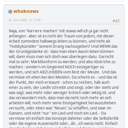
whoknows
26. Juni 2006, 15:17:56
#42
Naja, von "karriere machen" mit sowas will ich ja gar nicht
anfangen - aber ist es nicht der Traum von jedem, mit dieser
Arbeit zumindest halbwegs leben zu können, und nicht als
"Hobbykünstler" seinem Drang nachzugeben? Und WENN das
der Grundgedanke ist - dass man eben davon leben können
will, dann muss man sich doch was überlegen dazu. Garnicht
mal so sehr: Marktkonform zu werden, und also Abstriche zu
machen - sondern im Gegenteil NOCH einzigartiger zu
werden, und sich ABZUHEBEN vom Rest der Meute. Und das
vermisse ich eben bei den Meisten. Da scheint es - und das ist
der Punkt, der mich erstaunt - schon zu reichen, halt auch
einer zu sein, der Liedln schreibt und singt, oder der steht und
was sagt, was mehr oder weniger kritisch oder witzig ist. und
das verwundert mich, dass man da nicht noch mehr an sich
arbeiten will, noch mehr seine Einzigartigkeit herauszuheben
versucht, oder eben was "Neues" zu schaffen, und zwar im
Ganzen, und nicht "nur" ein Lied und noch ein Lied. - Da
vermisse ich einfach das Konzept dahinter oder die Selbstkritik
oder die eigene Aussensicht oder...äh...ich weiss nicht. Einfach