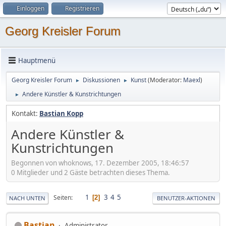
Einloggen
Registrieren
Georg Kreisler Forum
Hauptmenü
Georg Kreisler Forum
Diskussionen
Kunst
(Moderator:
Maexl
)
►
►
Andere Künstler & Kunstrichtungen
►
Kontakt:
Bastian Kopp
Andere Künstler &
Kunstrichtungen
Begonnen von whoknows, 17. Dezember 2005, 18:46:57
0 Mitglieder und 2 Gäste betrachten dieses Thema.
1
3
4
5
Seiten
2
NACH UNTEN
BENUTZER-AKTIONEN
Bastian
Administrator