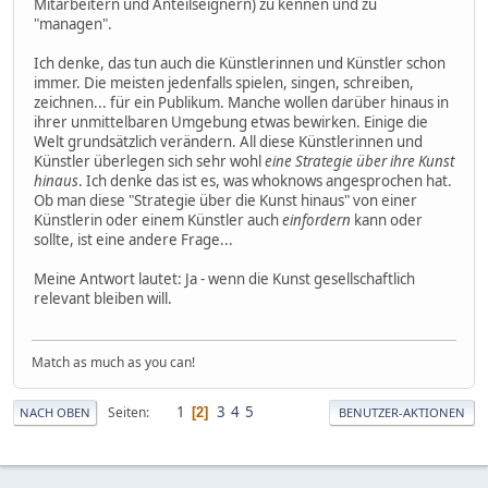
Mitarbeitern und Anteilseignern) zu kennen und zu
"managen".
Ich denke, das tun auch die Künstlerinnen und Künstler schon
immer. Die meisten jedenfalls spielen, singen, schreiben,
zeichnen... für ein Publikum. Manche wollen darüber hinaus in
ihrer unmittelbaren Umgebung etwas bewirken. Einige die
Welt grundsätzlich verändern. All diese Künstlerinnen und
Künstler überlegen sich sehr wohl
eine Strategie über ihre Kunst
hinaus
. Ich denke das ist es, was whoknows angesprochen hat.
Ob man diese "Strategie über die Kunst hinaus" von einer
Künstlerin oder einem Künstler auch
einfordern
kann oder
sollte, ist eine andere Frage...
Meine Antwort lautet: Ja - wenn die Kunst gesellschaftlich
relevant bleiben will.
Match as much as you can!
1
3
4
5
Seiten
2
NACH OBEN
BENUTZER-AKTIONEN