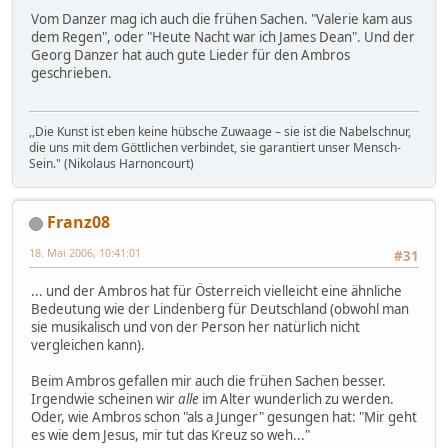
Vom Danzer mag ich auch die frühen Sachen. "Valerie kam aus
dem Regen", oder "Heute Nacht war ich James Dean". Und der
Georg Danzer hat auch gute Lieder für den Ambros
geschrieben.
,,Die Kunst ist eben keine hübsche Zuwaage – sie ist die Nabelschnur,
die uns mit dem Göttlichen verbindet, sie garantiert unser Mensch-
Sein." (Nikolaus Harnoncourt)
Franz08
18. Mai 2006, 10:41:01
#31
... und der Ambros hat für Österreich vielleicht eine ähnliche
Bedeutung wie der Lindenberg für Deutschland (obwohl man
sie musikalisch und von der Person her natürlich nicht
vergleichen kann).
Beim Ambros gefallen mir auch die frühen Sachen besser.
Irgendwie scheinen wir
alle
im Alter wunderlich zu werden.
Oder, wie Ambros schon "als a Junger" gesungen hat: "Mir geht
es wie dem Jesus, mir tut das Kreuz so weh..."