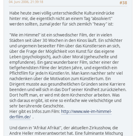
04. Juni 2006, 21:39:18
#38
Habe heute zwei völlig unterschiedliche Kultureindrücke
hinter mir, die eigentlich nicht an einem Tag "absolviert"
werden sollten, zumal jeder für sich ziemlich "heavy" ist:
"Wie im Himmel" ist ein schwedischer Film, der in vielen
Städten seit über 30 Wochen in den Kinos läuft. Ein schlichter
und ungemein beseelter Film über das Künstlersein an sich,
über die Frage der Möglichkeit von Kunst für das eigene
Leben (psychologisch), auch über Moral (geheuchelte und
empfundene). Ein ganz wunderbarer Film, sicher einer der
tiefgehendsten Filme der letzten Jahre, und eigentlich ein
Pflichtfilm für jede/n Künstler/in. Man kann nachher sehr viel
nachdenken über die Motivation zum Künstlertum. Ein
Dirigent musste aus gesundheitlichen Gründen seine Karriere
beenden und will sich in das Dorf seiner Kindheit zurückziehen.
Dort hofft man, er wird mit dem Kirchenchor arbeiten. Was
sich daraus ergibt, ist eine so einfache wie vielschichtige und
sehr berührende Geschichte.
Hier gibt es Infos zum Film:
http://www.wie-im-himmel-
derfilm.de/
.
Und dann in "Afrika! Afrika!", der aktuellen Zirkusshow, die
Andre Heller mitverantwortet hat. Eine fulminante Mischung