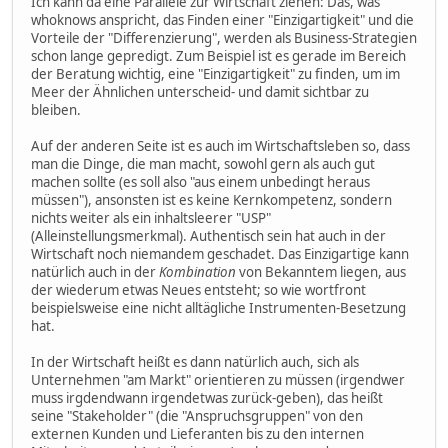
Ich kann da eine Parallele zur Wirtschaft ziehen: Das, was
whoknows anspricht, das Finden einer "Einzigartigkeit" und die
Vorteile der "Differenzierung", werden als Business-Strategien
schon lange gepredigt. Zum Beispiel ist es gerade im Bereich
der Beratung wichtig, eine "Einzigartigkeit" zu finden, um im
Meer der Ähnlichen unterscheid- und damit sichtbar zu
bleiben.
Auf der anderen Seite ist es auch im Wirtschaftsleben so, dass
man die Dinge, die man macht, sowohl gern als auch gut
machen sollte (es soll also "aus einem unbedingt heraus
müssen"), ansonsten ist es keine Kernkompetenz, sondern
nichts weiter als ein inhaltsleerer "USP"
(Alleinstellungsmerkmal). Authentisch sein hat auch in der
Wirtschaft noch niemandem geschadet. Das Einzigartige kann
natürlich auch in der
Kombination
von Bekanntem liegen, aus
der wiederum etwas Neues entsteht; so wie wortfront
beispielsweise eine nicht alltägliche Instrumenten-Besetzung
hat.
In der Wirtschaft heißt es dann natürlich auch, sich als
Unternehmen "am Markt" orientieren zu müssen (irgendwer
muss irgdendwann irgendetwas zurück-geben), das heißt
seine "Stakeholder" (die "Anspruchsgruppen" von den
externen Kunden und Lieferanten bis zu den internen