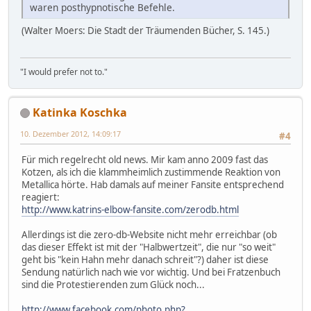
waren posthypnotische Befehle.
(Walter Moers: Die Stadt der Träumenden Bücher, S. 145.)
"I would prefer not to."
Katinka Koschka
10. Dezember 2012, 14:09:17
#4
Für mich regelrecht old news. Mir kam anno 2009 fast das
Kotzen, als ich die klammheimlich zustimmende Reaktion von
Metallica hörte. Hab damals auf meiner Fansite entsprechend
reagiert:
http://www.katrins-elbow-fansite.com/zerodb.html
Allerdings ist die zero-db-Website nicht mehr erreichbar (ob
das dieser Effekt ist mit der "Halbwertzeit", die nur "so weit"
geht bis "kein Hahn mehr danach schreit"?) daher ist diese
Sendung natürlich nach wie vor wichtig. Und bei Fratzenbuch
sind die Protestierenden zum Glück noch...
http://www.facebook.com/photo.php?