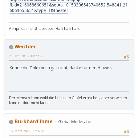
fbid=216068660651&set=a.10150306543740652.548841.21
6063655651&type=1&theater
Apripi -das heißt- apropos, Halli halli hallo
Weichler
21. Mai 2013, 11:22:30
#5
Kenne die Doku noch gar nicht, danke für den Hinweis
Der Mensch kann wohl die höchsten Gipfel erreichen, aber verweilen
kann er dort nicht lange.
Burkhard Ihme
Global Moderator
18. März 2021, 21:32:43
#6