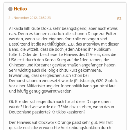
Heiko
21. November 2012, 23:52:23
#2
Al Kaida hilf! Gute Doku, sehr beängstigend, aber auch etwas
naiv. Denn es können natürlich alle schönen Dinge zur Folter
werden, wenn sie der eigenen Kontrolle entzogen sind.
Bestürzend ist die Kaltblütigkeit. Z.B. das Interview mit dieser
Band, die witzelt, dass sie doch jeden Abend ihr Publikum
foltert. Oder der bescheuerte Hinweis des CIA-lers, dass die
USA erst durch den Korea-Krieg auf die Idee kamen, die
Chinesen und Koreaner gewissermaßen angefangen haben.
Sehr wichtig auch die, obgleich zu kurz gekommene,
Erwähnung, dass dergleichen auch schon bei
Demonstrationen eingesetzt wurde (Pittsburgh, G20-Gipfel).
Vor einer Militarisierung der Innenpolitik kann gar nicht laut
und häufig genug gewarnt werden.
Ob Kreisler sich eigentlich auch für all diese Dinge eignen
würde? Und wie würde die GEMA dazu stehen, wenn das in
Deutschland passierte? Kritiklos kassieren?
Der Hinweis auf Clockwork Orange passt sehr gut. Mir fällt
gerade noch die erwünschte Vertreibungsfunktion durch