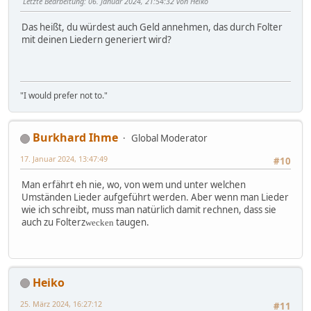
Letzte Bearbeitung
: 06. Januar 2024, 21:54:32 von Heiko
Das heißt, du würdest auch Geld annehmen, das durch Folter
mit deinen Liedern generiert wird?
"I would prefer not to."
Burkhard Ihme
Global Moderator
17. Januar 2024, 13:47:49
#10
Man erfährt eh nie, wo, von wem und unter welchen
Umständen Lieder aufgeführt werden. Aber wenn man Lieder
wie ich schreibt, muss man natürlich damit rechnen, dass sie
auch zu Folterz
taugen.
wecken
Heiko
25. März 2024, 16:27:12
#11