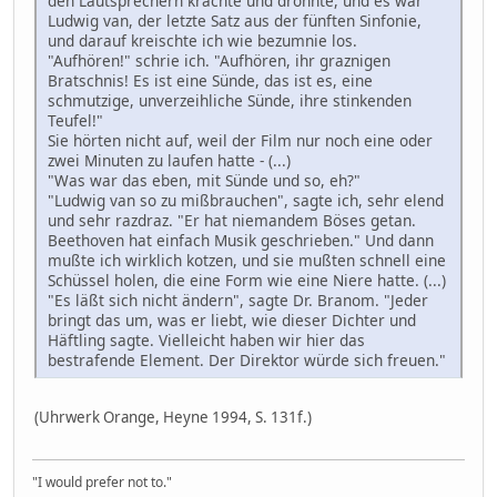
den Lautsprechern krachte und dröhnte, und es war
Ludwig van, der letzte Satz aus der fünften Sinfonie,
und darauf kreischte ich wie bezumnie los.
"Aufhören!" schrie ich. "Aufhören, ihr graznigen
Bratschnis! Es ist eine Sünde, das ist es, eine
schmutzige, unverzeihliche Sünde, ihre stinkenden
Teufel!"
Sie hörten nicht auf, weil der Film nur noch eine oder
zwei Minuten zu laufen hatte - (...)
"Was war das eben, mit Sünde und so, eh?"
"Ludwig van so zu mißbrauchen", sagte ich, sehr elend
und sehr razdraz. "Er hat niemandem Böses getan.
Beethoven hat einfach Musik geschrieben." Und dann
mußte ich wirklich kotzen, und sie mußten schnell eine
Schüssel holen, die eine Form wie eine Niere hatte. (...)
"Es läßt sich nicht ändern", sagte Dr. Branom. "Jeder
bringt das um, was er liebt, wie dieser Dichter und
Häftling sagte. Vielleicht haben wir hier das
bestrafende Element. Der Direktor würde sich freuen."
(Uhrwerk Orange, Heyne 1994, S. 131f.)
"I would prefer not to."