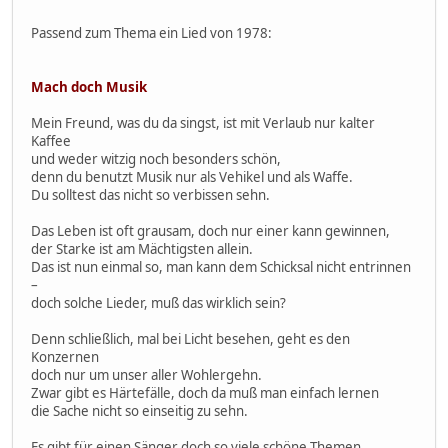
Passend zum Thema ein Lied von 1978:
Mach doch Musik
Mein Freund, was du da singst, ist mit Verlaub nur kalter
Kaffee
und weder witzig noch besonders schön,
denn du benutzt Musik nur als Vehikel und als Waffe.
Du solltest das nicht so verbissen sehn.
Das Leben ist oft grausam, doch nur einer kann gewinnen,
der Starke ist am Mächtigsten allein.
Das ist nun einmal so, man kann dem Schicksal nicht entrinnen
–
doch solche Lieder, muß das wirklich sein?
Denn schließlich, mal bei Licht besehen, geht es den
Konzernen
doch nur um unser aller Wohlergehn.
Zwar gibt es Härtefälle, doch da muß man einfach lernen
die Sache nicht so einseitig zu sehn.
Es gibt für einen Sänger doch so viele schöne Themen,