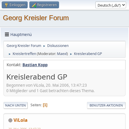
Einloggen
Registrieren
Georg Kreisler Forum
Hauptmenü
Georg Kreisler Forum
Diskussionen
►
Kreislertreffen
(Moderator:
Maexl
)
Kreislerabend GP
►
►
Kontakt:
Bastian Kopp
Kreislerabend GP
Begonnen von ViLola, 20. Mai 2006, 13:47:23
0 Mitglieder und 1 Gast betrachten dieses Thema.
Seiten
1
NACH UNTEN
BENUTZER-AKTIONEN
ViLola
20. Mai 2006, 13:47:23