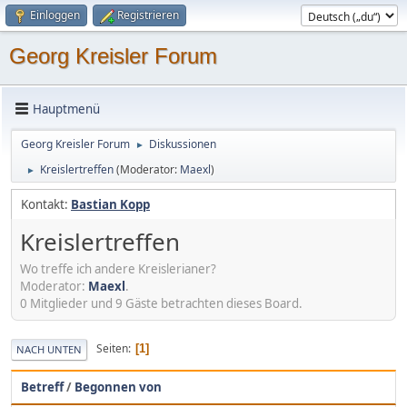
Einloggen
Registrieren
Georg Kreisler Forum
Hauptmenü
Georg Kreisler Forum
Diskussionen
►
Kreislertreffen
(Moderator:
Maexl
)
►
Kontakt:
Bastian Kopp
Kreislertreffen
Wo treffe ich andere Kreislerianer?
Moderator:
Maexl
.
0 Mitglieder und 9 Gäste betrachten dieses Board.
Seiten
1
NACH UNTEN
Betreff
/
Begonnen von