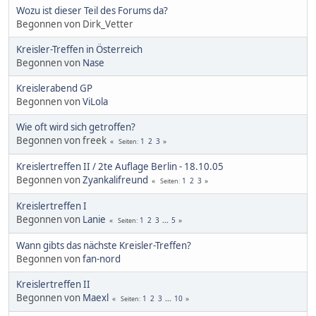
Wozu ist dieser Teil des Forums da?
Begonnen von Dirk_Vetter
Kreisler-Treffen in Österreich
Begonnen von
Nase
Kreislerabend GP
Begonnen von
ViLola
Wie oft wird sich getroffen?
Begonnen von freek
1
2
3
Seiten
Kreislertreffen II / 2te Auflage Berlin - 18.10.05
Begonnen von
Zyankalifreund
1
2
3
Seiten
Kreislertreffen I
Begonnen von
Lanie
1
2
3
...
5
Seiten
Wann gibts das nächste Kreisler-Treffen?
Begonnen von
fan-nord
Kreislertreffen II
Begonnen von
Maexl
1
2
3
...
10
Seiten