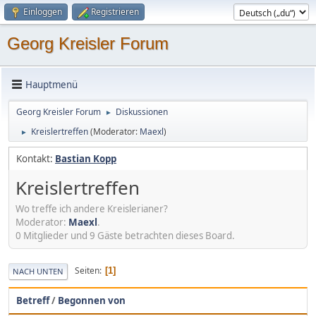
Einloggen
Registrieren
Georg Kreisler Forum
Hauptmenü
Georg Kreisler Forum
Diskussionen
►
Kreislertreffen
(Moderator:
Maexl
)
►
Kontakt:
Bastian Kopp
Kreislertreffen
Wo treffe ich andere Kreislerianer?
Moderator:
Maexl
.
0 Mitglieder und 9 Gäste betrachten dieses Board.
Seiten
1
NACH UNTEN
Betreff
/
Begonnen von