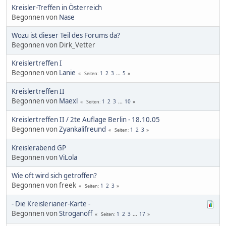
Kreisler-Treffen in Österreich
Begonnen von
Nase
Wozu ist dieser Teil des Forums da?
Begonnen von Dirk_Vetter
Kreislertreffen I
Begonnen von
Lanie
1
2
3
...
5
Seiten
Kreislertreffen II
Begonnen von
Maexl
1
2
3
...
10
Seiten
Kreislertreffen II / 2te Auflage Berlin - 18.10.05
Begonnen von
Zyankalifreund
1
2
3
Seiten
Kreislerabend GP
Begonnen von
ViLola
Wie oft wird sich getroffen?
Begonnen von freek
1
2
3
Seiten
- Die Kreislerianer-Karte -
Begonnen von
Stroganoff
1
2
3
...
17
Seiten